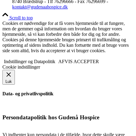
8740 Brædstrup - Tlf 76296666 - Fax 76296699 -
kontakt@gudenaahospice.dk
Musikterapeut
Scroll to top
Cookies er nødvendige for at få vores hjemmeside til at fungere,
men de gemmer også information om hvordan du bruger vores
hjemmeside, så vi kan forbedre den både for dig og for andre.
Køkken og rengøring
Cookies på denne hjemmeside bruges primært til trafikmåling og
optimering af sidens indhold. Du kan fortsætte med at bruge vores
side som altid, hvis du accepterer at vi bruger cookies.
Indstillinger og Datapolitik
AFVIS
ACCEPTER
Pedel
Cookie indstillinger
Luk
Ergoterapeut og
Data- og privatlivspolitik
Frivilligkoordinator
Persondatapolitik hos Gudenå Hospice
Vi indhenter kun persondata i de tilfælde, hvor dette skulle være