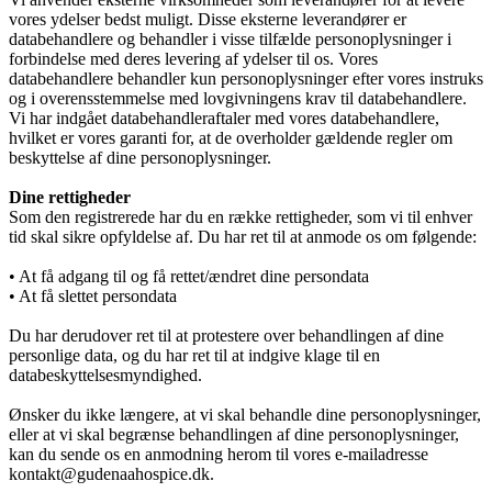
Årsrapport 2018 (PDF)
vores ydelser bedst muligt. Disse eksterne leverandører er
databehandlere og behandler i visse tilfælde personoplysninger i
forbindelse med deres levering af ydelser til os. Vores
databehandlere behandler kun personoplysninger efter vores instruks
og i overensstemmelse med lovgivningens krav til databehandlere.
Fagfolk
Vi har indgået databehandleraftaler med vores databehandlere,
hvilket er vores garanti for, at de overholder gældende regler om
beskyttelse af dine personoplysninger.
Henvisning
Dine rettigheder
Som den registrerede har du en række rettigheder, som vi til enhver
tid skal sikre opfyldelse af. Du har ret til at anmode os om følgende:
• At få adgang til og få rettet/ændret dine persondata
Publikationer
• At få slettet persondata
Du har derudover ret til at protestere over behandlingen af dine
personlige data, og du har ret til at indgive klage til en
Patienter og pårørende
databeskyttelsesmyndighed.
Ønsker du ikke længere, at vi skal behandle dine personoplysninger,
eller at vi skal begrænse behandlingen af dine personoplysninger,
kan du sende os en anmodning herom til vores e-mailadresse
Sådan bliver man henvist
kontakt@gudenaahospice.dk.