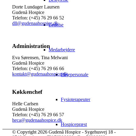
Dorte Lundager Laursen
Gudenå Hospice
Telefon: (+45) 76 29 66 52
dll@gudenaahospice.dk
Ledelse
Administration
Medarbejdere
Eva Sørensen, Tina Melwani
Gudenå Hospice
Telefon: (+45) 76 29 66 66
kontakt@gudenaahospice.dk
Plejepersonale
Køkkenchef
Fysioterapeuter
Helle Carlsen
Gudenå Hospice
Telefon: (+45) 76 29 66 57
heca@gudenaahospice.dk
Hospicepræst
© Copyright 2026 Gudenå Hospice - Sygehusvej 18 -