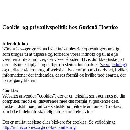
Praktisk information
Cookie- og privatlivspolitik hos Gudenå Hospice
Frivillig
Introduktion
Når du besøger vores website indsamles der oplysninger om dig,
som bruges til at tilpasse og forbedre vores indhold og til at øge
værdien af de annoncer, der vises på siden. Hvis du ikke ønsker, at
De frivillige gør en forskel
der indsamles oplysninger, bør du slette dine cookies (
se vejledning
)
og undlade videre brug af websitet. Nedenfor har vi uddybet, hvilke
informationer der indsamles, deres formål og hvilke tredjeparter, der
har adgang til dem.
Frivilligkoordinator
Cookies
Websitet anvender "cookies", der er en tekstfil, som gemmes på din
computer, mobil el. tilsvarende med det formål at genkende den,
huske indstillinger, udføre statistik og målrette annoncer. Cookies
Bliv frivillig
kan ikke indeholde skadelig kode som f.eks. virus.
Det er muligt at slette eller blokere for cookies. Se vejledning:
http://minecookies.org/cookiehandtering