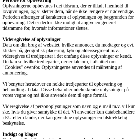
Periode for opbevaring
Oplysningerne opbevares i det tidsrum, der er tilladt i henhold til
lovgivningen, og vi sletter dem, når de ikke længere er nødvendige.
Perioden afhænger af karakteren af oplysningen og baggrunden for
opbevaring. Det er derfor ikke muligt at angive en generel
tidsramme for, hvornår informationer slettes.
Videregivelse af oplysninger
Data om din brug af websitet, hvilke annoncer, du modtager og evt.
klikker på, geografisk placering, køn og alderssegment m.v.
videregives til tredjeparter i det omfang disse oplysninger er kendt.
Du kan se hvilke tredjeparter, der er tale om, i afsnittet om
"Cookies" ovenfor. Oplysningerne anvendes til målretning af
annoncering.
Vi benytter herudover en række tredjeparter til opbevaring og
behandling af data. Disse behandler udelukkende oplysninger på
vores vegne og må ikke anvende dem til egne formål.
Videregivelse af personoplysninger som navn og e-mail m.v. vil kun
ske, hvis du giver samtykke til det. Vi anvender kun databehandlere
i EU eller i lande, der kan give dine oplysninger en tilstrækkelig
beskyttelse.
Indsigt og klager