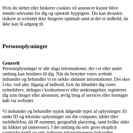
Vagtplan og booking
Hvis du sletter eller blokerer cookies vil annoncer kunne blive
mindre relevante for dig og optræde hyppigere. Du kan desuden
risikere at websitet ikke fungerer optimalt samt at der er indhold, du
ikke kan få adgang til.
Pjece om Frivillighed på Gudenå Hospice
Personoplysninger
(PDF)
Generelt
Personoplysninger er alle slags informationer, der i et eller andet
omfang kan henføres til dig. Når du benytter vores website
Støtteforening
indsamler og behandler vi en række sådanne informationer. Det sker
f.eks. ved alm. tilgang af indhold, hvis du tilmelder dig vores
nyhedsbrev, deltager i konkurrencer eller undersøgelser, registrerer
dig som bruger eller abonnent, øvrig brug af services eller foretager
køb via websitet.
Formål
Vi indsamler og behandler typisk følgende typer af oplysninger: Et
unikt ID og tekniske oplysninger om din computer, tablet eller
mobiltelefon, dit IP-nummer, geografisk placering, samt hvilke sider
Nyheder
du klikker på (interesser). I det omfang du selv giver eksplicit
samtykke hertil og selv indtaster informationerne behandles