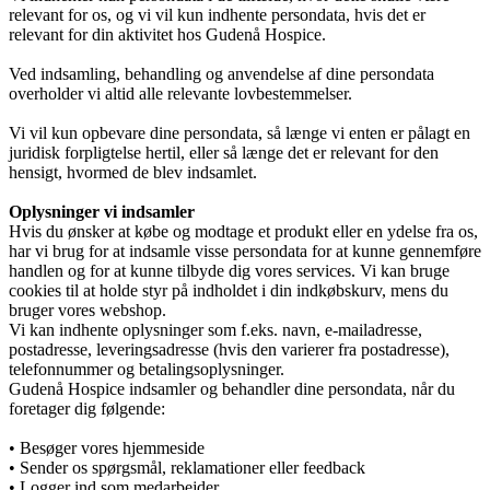
Sekretær
relevant for os, og vi vil kun indhente persondata, hvis det er
relevant for din aktivitet hos Gudenå Hospice.
Ved indsamling, behandling og anvendelse af dine persondata
overholder vi altid alle relevante lovbestemmelser.
Læger
Vi vil kun opbevare dine persondata, så længe vi enten er pålagt en
juridisk forpligtelse hertil, eller så længe det er relevant for den
hensigt, hvormed de blev indsamlet.
Værdier
Oplysninger vi indsamler
Hvis du ønsker at købe og modtage et produkt eller en ydelse fra os,
har vi brug for at indsamle visse persondata for at kunne gennemføre
handlen og for at kunne tilbyde dig vores services. Vi kan bruge
Hospicefilosofi og palliation
cookies til at holde styr på indholdet i din indkøbskurv, mens du
bruger vores webshop.
Vi kan indhente oplysninger som f.eks. navn, e-mailadresse,
postadresse, leveringsadresse (hvis den varierer fra postadresse),
Vedtægter
telefonnummer og betalingsoplysninger.
Gudenå Hospice indsamler og behandler dine persondata, når du
foretager dig følgende:
• Besøger vores hjemmeside
Rammer
• Sender os spørgsmål, reklamationer eller feedback
• Logger ind som medarbejder