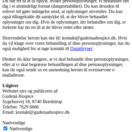
Du har ret til at få oplyst, hvilke personoplysninger, vi behandler om
dig i et almindeligt format (dataportabilitet). Du kan desuden til
enhver tid gøre indsigelse mod, at oplysninger anvendes. Du kan
også tilbagekalde dit samtykke til, at der bliver behandlet
oplysninger om dig. Hvis de oplysninger, der behandles om dig, er
forkerte har du ret til at de bliver rettet eller slettet.
Henvendelse herom kan ske til: kontakt@gudenaahospice.dk. Hvis
du vil klage over vores behandling af dine personoplysninger, har du
også mulighed for at tage kontakt til
Datatilsynet
.
Ønsker du ikke længere, at vi skal behandle dine personoplysninger,
eller at vi skal begrænse behandlingen af dine personoplysninger,
kan du også sende os en anmodning herom til ovennævnte e-
mailadresse.
Udgiver
Websitet ejes og publiceres af:
Gudenå Hospice
Sygehusvej 18, 8740 Brædstrup
Telefon: 7629 6666
Email: kontakt@gudenaahospice.dk
Nødvendige
Nødvendige