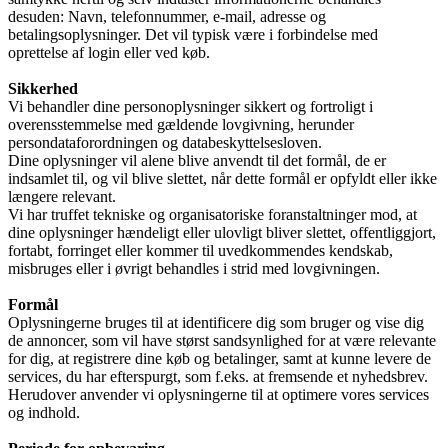
desuden: Navn, telefonnummer, e-mail, adresse og
betalingsoplysninger. Det vil typisk være i forbindelse med
oprettelse af login eller ved køb.
Nyheder
Sikkerhed
Vi behandler dine personoplysninger sikkert og fortroligt i
overensstemmelse med gældende lovgivning, herunder
persondataforordningen og databeskyttelsesloven.
Kontakt
Dine oplysninger vil alene blive anvendt til det formål, de er
indsamlet til, og vil blive slettet, når dette formål er opfyldt eller ikke
længere relevant.
Vi har truffet tekniske og organisatoriske foranstaltninger mod, at
Søg
dine oplysninger hændeligt eller ulovligt bliver slettet, offentliggjort,
fortabt, forringet eller kommer til uvedkommendes kendskab,
misbruges eller i øvrigt behandles i strid med lovgivningen.
Formål
Menu
Menu
Oplysningerne bruges til at identificere dig som bruger og vise dig
de annoncer, som vil have størst sandsynlighed for at være relevante
for dig, at registrere dine køb og betalinger, samt at kunne levere de
services, du har efterspurgt, som f.eks. at fremsende et nyhedsbrev.
Herudover anvender vi oplysningerne til at optimere vores services
Link to Facebook
og indhold.