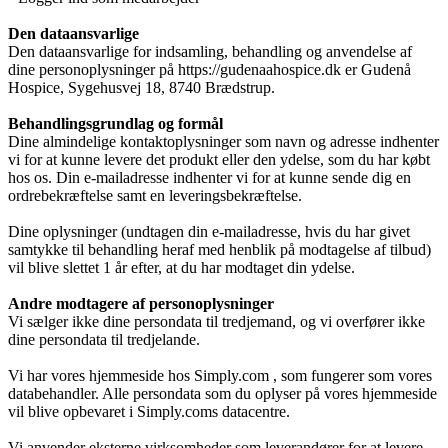
Den dataansvarlige
Kunst
Den dataansvarlige for indsamling, behandling og anvendelse af
dine personoplysninger på
https://gudenaahospice.dk
er
Gudenå
Hospice
,
Sygehusvej 18, 8740 Brædstrup
.
Behandlingsgrundlag og formål
Donationer
Dine almindelige kontaktoplysninger som navn og adresse indhenter
vi for at kunne levere det produkt eller den ydelse, som du har købt
hos os. Din e-mailadresse indhenter vi for at kunne sende dig en
ordrebekræftelse samt en leveringsbekræftelse.
Galleri
Dine oplysninger (undtagen din e-mailadresse, hvis du har givet
samtykke til behandling heraf med henblik på modtagelse af tilbud)
vil blive slettet 1 år efter, at du har modtaget din ydelse.
Pjecer
Andre modtagere af personoplysninger
Vi sælger ikke dine persondata til tredjemand, og vi overfører ikke
dine persondata til tredjelande.
Vi har vores hjemmeside hos Simply.com , som fungerer som vores
Årsrapporter
databehandler. Alle persondata som du oplyser på vores hjemmeside
vil blive opbevaret i Simply.coms datacentre.
Vi anvender eksterne virksomheder som leverandører for at levere