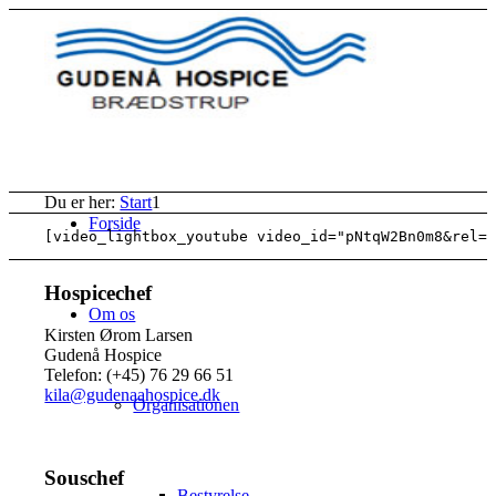
Du er her:
Start
1
Forside
Hospicechef
Om os
Kirsten Ørom Larsen
Gudenå Hospice
Telefon: (+45) 76 29 66 51
kila@gudenaahospice.dk
Organisationen
Souschef
Bestyrelse