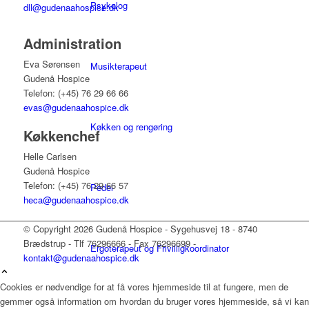
Psykolog
dll@gudenaahospice.dk
Administration
Eva Sørensen
Musikterapeut
Gudenå Hospice
Telefon: (+45) 76 29 66 66
evas@gudenaahospice.dk
Køkken og rengøring
Køkkenchef
Helle Carlsen
Gudenå Hospice
Telefon: (+45) 76 29 66 57
Pedel
heca@gudenaahospice.dk
© Copyright 2026 Gudenå Hospice - Sygehusvej 18 - 8740
Brædstrup - Tlf 76296666 - Fax 76296699 -
Ergoterapeut og Frivilligkoordinator
kontakt@gudenaahospice.dk
Cookies er nødvendige for at få vores hjemmeside til at fungere, men de
gemmer også information om hvordan du bruger vores hjemmeside, så vi kan
Sekretær