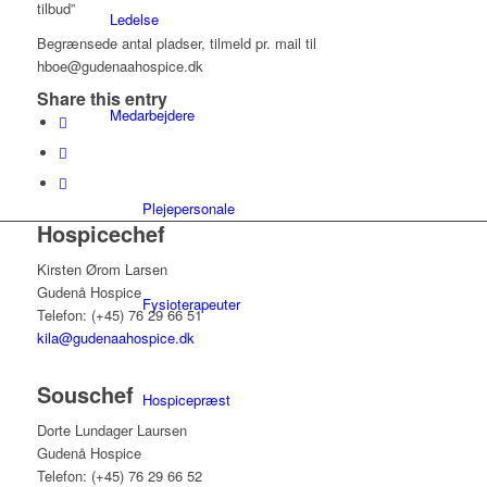
tilbud”
Ledelse
Begrænsede antal pladser, tilmeld pr. mail til
hboe@gudenaahospice.dk
Share this entry
Medarbejdere
Plejepersonale
Hospicechef
Kirsten Ørom Larsen
Gudenå Hospice
Fysioterapeuter
Telefon: (+45) 76 29 66 51
kila@gudenaahospice.dk
Souschef
Hospicepræst
Dorte Lundager Laursen
Gudenå Hospice
Telefon: (+45) 76 29 66 52