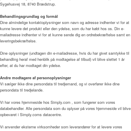
Sygehusvej 18, 8740 Brædstrup
.
Behandlingsgrundlag og formål
Årsrapport 2018 (PDF)
Dine almindelige kontaktoplysninger som navn og adresse indhenter vi for at
kunne levere det produkt eller den ydelse, som du har købt hos os. Din e-
mailadresse indhenter vi for at kunne sende dig en ordrebekræftelse samt en
leveringsbekræftelse.
Fagfolk
Dine oplysninger (undtagen din e-mailadresse, hvis du har givet samtykke til
behandling heraf med henblik på modtagelse af tilbud) vil blive slettet 1 år
efter, at du har modtaget din ydelse.
Henvisning
Andre modtagere af personoplysninger
Vi sælger ikke dine persondata til tredjemand, og vi overfører ikke dine
persondata til tredjelande.
Publikationer
Vi har vores hjemmeside hos Simply.com , som fungerer som vores
databehandler. Alle persondata som du oplyser på vores hjemmeside vil blive
opbevaret i Simply.coms datacentre.
Patienter og pårørende
Vi anvender eksterne virksomheder som leverandører for at levere vores