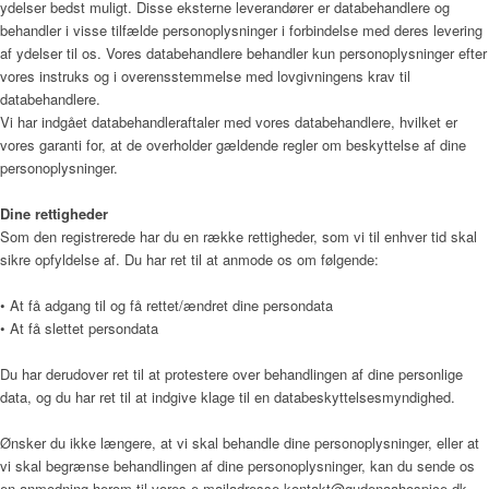
ydelser bedst muligt. Disse eksterne leverandører er databehandlere og
behandler i visse tilfælde personoplysninger i forbindelse med deres levering
af ydelser til os. Vores databehandlere behandler kun personoplysninger efter
Sådan bliver man henvist
vores instruks og i overensstemmelse med lovgivningens krav til
databehandlere.
Vi har indgået databehandleraftaler med vores databehandlere, hvilket er
vores garanti for, at de overholder gældende regler om beskyttelse af dine
Praktisk information
personoplysninger.
Dine rettigheder
Som den registrerede har du en række rettigheder, som vi til enhver tid skal
Frivillig
sikre opfyldelse af. Du har ret til at anmode os om følgende:
• At få adgang til og få rettet/ændret dine persondata
• At få slettet persondata
De frivillige gør en forskel
Du har derudover ret til at protestere over behandlingen af dine personlige
data, og du har ret til at indgive klage til en databeskyttelsesmyndighed.
Frivilligkoordinator
Ønsker du ikke længere, at vi skal behandle dine personoplysninger, eller at
vi skal begrænse behandlingen af dine personoplysninger, kan du sende os
en anmodning herom til vores e-mailadresse kontakt@gudenaahospice.dk.