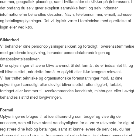
nummer, geografisk placering, samt hvilke sider du klikker på (interesser). I
Menu
det omfang du selv giver eksplicit samtykke hertil og selv indtaster
informationerne behandles desuden: Navn, telefonnummer, e-mail, adresse
og betalingsoplysninger. Det vil typisk være i forbindelse med oprettelse af
login eller ved køb.
Sikkerhed
Vi behandler dine personoplysninger sikkert og fortroligt i overensstemmelse
med gældende lovgivning, herunder persondataforordningen og
databeskyttelsesloven.
Dine oplysninger vil alene blive anvendt til det formål, de er indsamlet til, og
vil blive slettet, når dette formål er opfyldt eller ikke længere relevant.
Vi har truffet tekniske og organisatoriske foranstaltninger mod, at dine
oplysninger hændeligt eller ulovligt bliver slettet, offentliggjort, fortabt,
forringet eller kommer til uvedkommendes kendskab, misbruges eller i øvrigt
behandles i strid med lovgivningen.
Formål
Oplysningerne bruges til at identificere dig som bruger og vise dig de
annoncer, som vil have størst sandsynlighed for at være relevante for dig, at
registrere dine køb og betalinger, samt at kunne levere de services, du har
efterspurgt, som f.eks. at fremsende et nyhedsbrev. Herudover anvender vi