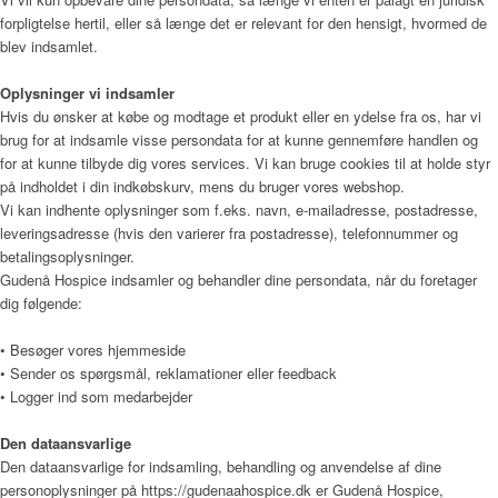
forpligtelse hertil, eller så længe det er relevant for den hensigt, hvormed de
blev indsamlet.
Kunst
Oplysninger vi indsamler
Hvis du ønsker at købe og modtage et produkt eller en ydelse fra os, har vi
brug for at indsamle visse persondata for at kunne gennemføre handlen og
for at kunne tilbyde dig vores services. Vi kan bruge cookies til at holde styr
Donationer
på indholdet i din indkøbskurv, mens du bruger vores webshop.
Vi kan indhente oplysninger som f.eks. navn, e-mailadresse, postadresse,
leveringsadresse (hvis den varierer fra postadresse), telefonnummer og
betalingsoplysninger.
Gudenå Hospice indsamler og behandler dine persondata, når du foretager
Galleri
dig følgende:
• Besøger vores hjemmeside
• Sender os spørgsmål, reklamationer eller feedback
Pjecer
• Logger ind som medarbejder
Den dataansvarlige
Den dataansvarlige for indsamling, behandling og anvendelse af dine
Årsrapporter
personoplysninger på
https://gudenaahospice.dk
er
Gudenå Hospice
,