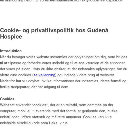
Bliv frivillig
Cookie- og privatlivspolitik hos Gudenå
Hospice
Vagtplan og booking
Introduktion
Når du besøger vores website indsamles der oplysninger om dig, som bruges
Pjece om Frivillighed på Gudenå Hospice (PDF)
til at tilpasse og forbedre vores indhold og til at øge værdien af de annoncer,
der vises på siden. Hvis du ikke ønsker, at der indsamles oplysninger, bør du
slette dine cookies (
se vejledning
) og undlade videre brug af websitet.
Nedenfor har vi uddybet, hvilke informationer der indsamles, deres formål og
hvilke tredjeparter, der har adgang til dem.
Støtteforening
Cookies
Websitet anvender "cookies", der er en tekstfil, som gemmes på din
computer, mobil el. tilsvarende med det formål at genkende den, huske
Formål
indstillinger, udføre statistik og målrette annoncer. Cookies kan ikke
indeholde skadelig kode som f.eks. virus.