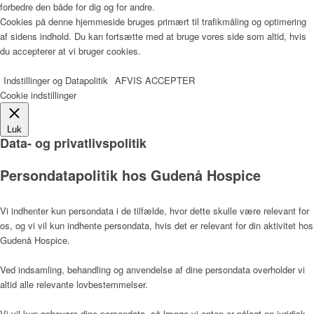
forbedre den både for dig og for andre.
Cookies på denne hjemmeside bruges primært til trafikmåling og optimering
af sidens indhold. Du kan fortsætte med at bruge vores side som altid, hvis
du accepterer at vi bruger cookies.
Læger
Indstillinger og Datapolitik
AFVIS
ACCEPTER
Cookie indstillinger
Værdier
Luk
Data- og privatlivspolitik
Persondatapolitik hos Gudenå Hospice
Hospicefilosofi og palliation
Vi indhenter kun persondata i de tilfælde, hvor dette skulle være relevant for
os, og vi vil kun indhente persondata, hvis det er relevant for din aktivitet hos
Gudenå Hospice.
Vedtægter
Ved indsamling, behandling og anvendelse af dine persondata overholder vi
altid alle relevante lovbestemmelser.
Rammer
Vi vil kun opbevare dine persondata, så længe vi enten er pålagt en juridisk