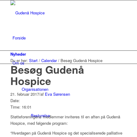
Forside
Nyheder
Du er her:
Start
/
Calendar
/
Besøg Gudenå Hospice
Om os
Besøg Gudenå
Hospice
Organisationen
21. februar 2017
/
af
Eva Sørensen
Date:
Time: 16:01
Bestyrelse
Støtteforeningens medlemmer inviteres til en aften på Gudenå
Hospice, med følgende program:
“Hverdagen på Gudenå Hospice og det specialiserede palliative