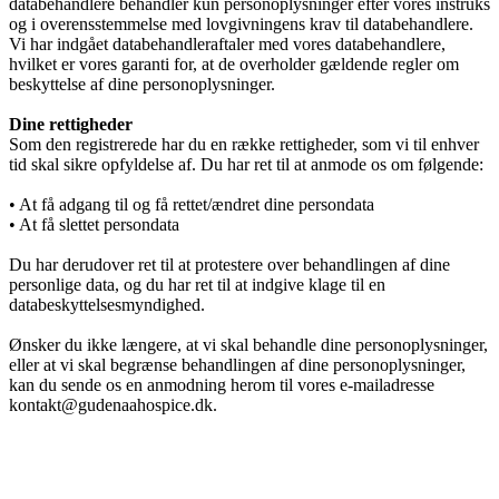
Sådan bliver man henvist
databehandlere behandler kun personoplysninger efter vores instruks
og i overensstemmelse med lovgivningens krav til databehandlere.
Vi har indgået databehandleraftaler med vores databehandlere,
hvilket er vores garanti for, at de overholder gældende regler om
beskyttelse af dine personoplysninger.
Praktisk information
Dine rettigheder
Som den registrerede har du en række rettigheder, som vi til enhver
tid skal sikre opfyldelse af. Du har ret til at anmode os om følgende:
Frivillig
• At få adgang til og få rettet/ændret dine persondata
• At få slettet persondata
Du har derudover ret til at protestere over behandlingen af dine
De frivillige gør en forskel
personlige data, og du har ret til at indgive klage til en
databeskyttelsesmyndighed.
Ønsker du ikke længere, at vi skal behandle dine personoplysninger,
eller at vi skal begrænse behandlingen af dine personoplysninger,
Frivilligkoordinator
kan du sende os en anmodning herom til vores e-mailadresse
kontakt@gudenaahospice.dk.
Bliv frivillig