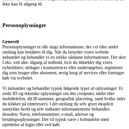
Nyheder
ikke kan få adgang til.
Personoplysninger
Nyheder
Generelt
Personoplysninger er alle slags informationer, der i et eller andet
Ledige stillinger
omfang kan henføres til dig. Når du benytter vores website
indsamler og behandler vi en række sådanne informationer. Det sker
f.eks. ved alm. tilgang af indhold, hvis du tilmelder dig vores
nyhedsbrev, deltager i konkurrencer eller undersøgelser, registrerer
dig som bruger eller abonnent, øvrig brug af services eller foretager
Kontakt
køb via websitet.
Vi indsamler og behandler typisk følgende typer af oplysninger: Et
unikt ID og tekniske oplysninger om din computer, tablet eller
Søg
mobiltelefon, dit IP-nummer, geografisk placering, samt hvilke sider
du klikker på (interesser). I det omfang du selv giver eksplicit
samtykke hertil og selv indtaster informationerne behandles
desuden: Navn, telefonnummer, e-mail, adresse og
betalingsoplysninger. Det vil typisk være i forbindelse med
Menu
Menu
oprettelse af login eller ved køb.