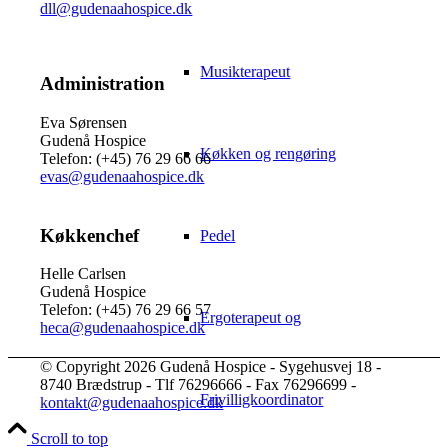
dll@gudenaahospice.dk
Musikterapeut
Administration
Eva Sørensen
Gudenå Hospice
Køkken og rengøring
Telefon: (+45) 76 29 66 66
evas@gudenaahospice.dk
Køkkenchef
Pedel
Helle Carlsen
Gudenå Hospice
Telefon: (+45) 76 29 66 57
Ergoterapeut og
heca@gudenaahospice.dk
© Copyright 2026 Gudenå Hospice - Sygehusvej 18 -
8740 Brædstrup - Tlf 76296666 - Fax 76296699 -
Frivilligkoordinator
kontakt@gudenaahospice.dk
Scroll to top