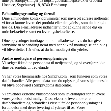
dine personoplysninger på
https://gudenaahospice.dk
er
Gudenå
Hospice
,
Sygehusvej 18, 8740 Brædstrup
.
Årsrapport 2018 (PDF)
Behandlingsgrundlag og formål
Dine almindelige kontaktoplysninger som navn og adresse indhenter
vi for at kunne levere det produkt eller den ydelse, som du har købt
hos os. Din e-mailadresse indhenter vi for at kunne sende dig en
Fagfolk
ordrebekræftelse samt en leveringsbekræftelse.
Dine oplysninger (undtagen din e-mailadresse, hvis du har givet
samtykke til behandling heraf med henblik på modtagelse af tilbud)
vil blive slettet 1 år efter, at du har modtaget din ydelse.
Henvisning
Andre modtagere af personoplysninger
Vi sælger ikke dine persondata til tredjemand, og vi overfører ikke
dine persondata til tredjelande.
Publikationer
Vi har vores hjemmeside hos Simply.com , som fungerer som vores
databehandler. Alle persondata som du oplyser på vores hjemmeside
vil blive opbevaret i Simply.coms datacentre.
Patienter og pårørende
Vi anvender eksterne virksomheder som leverandører for at levere
vores ydelser bedst muligt. Disse eksterne leverandører er
databehandlere og behandler i visse tilfælde personoplysninger i
forbindelse med deres levering af ydelser til os. Vores