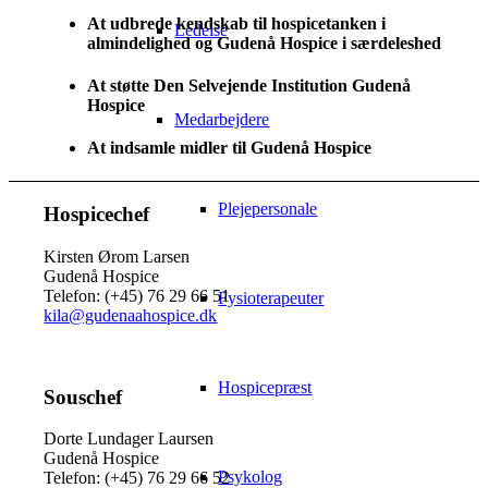
At udbrede kendskab til hospicetanken i
Ledelse
almindelighed og Gudenå Hospice i særdeleshed
At støtte Den Selvejende Institution Gudenå
Hospice
Medarbejdere
At indsamle midler til Gudenå Hospice
Plejepersonale
Hospicechef
Kirsten Ørom Larsen
Gudenå Hospice
Telefon: (+45) 76 29 66 51
Fysioterapeuter
kila@gudenaahospice.dk
Hospicepræst
Souschef
Dorte Lundager Laursen
Gudenå Hospice
Psykolog
Telefon: (+45) 76 29 66 52