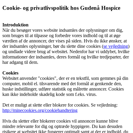
Cookie- og privatlivspolitik hos Gudenå Hospice
Vagtplan og booking
Introduktion
Når du besøger vores website indsamles der oplysninger om dig,
som bruges til at tilpasse og forbedre vores indhold og til at øge
Pjece om Frivillighed på Gudenå Hospice
værdien af de annoncer, der vises på siden. Hvis du ikke ønsker, at
der indsamles oplysninger, bør du slette dine cookies (
se vejledning
)
og undlade videre brug af websitet. Nedenfor har vi uddybet, hvilke
informationer der indsamles, deres formål og hvilke tredjeparter, der
har adgang til dem.
(PDF)
Cookies
Websitet anvender "cookies", der er en tekstfil, som gemmes på din
computer, mobil el. tilsvarende med det formål at genkende den,
Støtteforening
huske indstillinger, udføre statistik og målrette annoncer. Cookies
kan ikke indeholde skadelig kode som f.eks. virus.
Det er muligt at slette eller blokere for cookies. Se vejledning:
http://minecookies.org/cookiehandtering
Formål
Hvis du sletter eller blokerer cookies vil annoncer kunne blive
mindre relevante for dig og optræde hyppigere. Du kan desuden
risikere at websitet ikke fungerer optimalt samt at der er indhold, du