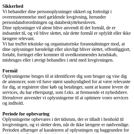
Sikkerhed
Vi behandler dine personoplysninger sikkert og fortroligt i
overensstemmelse med gældende lovgivning, herunder
Link to Facebook
persondataforordningen og databeskyttelsesloven.
Dine oplysninger vil alene blive anvendt til det formål, de er
indsamlet til, og vil blive slettet, når dette formål er opfyldt eller ikke
længere relevant.
Vi har truffet tekniske og organisatoriske foranstaltninger mod, at
dine oplysninger hændeligt eller ulovligt bliver slettet, offentliggjort,
fortabt, forringet eller kommer til uvedkommendes kendskab,
misbruges eller i øvrigt behandles i strid med lovgivningen.
Formål
Oplysningerne bruges til at identificere dig som bruger og vise dig
de annoncer, som vil have størst sandsynlighed for at være relevante
for dig, at registrere dine køb og betalinger, samt at kunne levere de
services, du har efterspurgt, som f.eks. at fremsende et nyhedsbrev.
Herudover anvender vi oplysningerne til at optimere vores services
og indhold.
Periode for opbevaring
Oplysningerne opbevares i det tidsrum, der er tilladt i henhold til
lovgivningen, og vi sletter dem, når de ikke længere er nødvendige.
Perioden afhænger af karakteren af oplysningen og baggrunden for