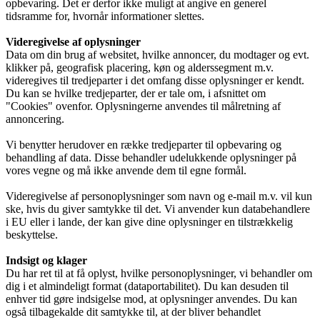
opbevaring. Det er derfor ikke muligt at angive en generel
tidsramme for, hvornår informationer slettes.
Videregivelse af oplysninger
Data om din brug af websitet, hvilke annoncer, du modtager og evt.
klikker på, geografisk placering, køn og alderssegment m.v.
videregives til tredjeparter i det omfang disse oplysninger er kendt.
Du kan se hvilke tredjeparter, der er tale om, i afsnittet om
"Cookies" ovenfor. Oplysningerne anvendes til målretning af
annoncering.
Vi benytter herudover en række tredjeparter til opbevaring og
behandling af data. Disse behandler udelukkende oplysninger på
vores vegne og må ikke anvende dem til egne formål.
Videregivelse af personoplysninger som navn og e-mail m.v. vil kun
ske, hvis du giver samtykke til det. Vi anvender kun databehandlere
i EU eller i lande, der kan give dine oplysninger en tilstrækkelig
beskyttelse.
Indsigt og klager
Du har ret til at få oplyst, hvilke personoplysninger, vi behandler om
dig i et almindeligt format (dataportabilitet). Du kan desuden til
enhver tid gøre indsigelse mod, at oplysninger anvendes. Du kan
også tilbagekalde dit samtykke til, at der bliver behandlet