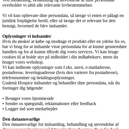
overholder vi altid alle relevante lovbestemmelser.
Vi vil kun opbevare dine persondata, så længe vi enten er pålagt en
juridisk forpligtelse hertil, eller så længe det er relevant for den
Kunst
hensigt, hvormed de blev indsamlet.
Oplysninger vi indsamler
Hvis du ønsker at købe og modtage et produkt eller en ydelse fra os,
Donationer
har vi brug for at indsamle visse persondata for at kunne gennemføre
handlen og for at kunne tilbyde dig vores services. Vi kan bruge
cookies til at holde styr på indholdet i din indkøbskurv, mens du
bruger vores webshop.
Vi kan indhente oplysninger som f.eks. navn, e-mailadresse,
Galleri
postadresse, leveringsadresse (hvis den varierer fra postadresse),
telefonnummer og betalingsoplysninger.
Gudenå Hospice indsamler og behandler dine persondata, når du
foretager dig følgende:
Pjecer
• Besøger vores hjemmeside
• Sender os spørgsmål, reklamationer eller feedback
• Logger ind som medarbejder
Årsrapporter
Den dataansvarlige
Den dataansvarlige for indsamling, behandling og anvendelse af