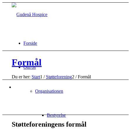
Forside
Formål
Om os
Du er her:
Start
1
/
Støtteforening
2
/
Formål
Organisationen
Bestyrelse
Støtteforeningens formål