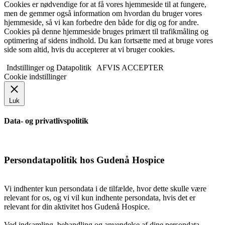
Cookies er nødvendige for at få vores hjemmeside til at fungere,
men de gemmer også information om hvordan du bruger vores
Sekretær
hjemmeside, så vi kan forbedre den både for dig og for andre.
Cookies på denne hjemmeside bruges primært til trafikmåling og
optimering af sidens indhold. Du kan fortsætte med at bruge vores
side som altid, hvis du accepterer at vi bruger cookies.
Læger
Indstillinger og Datapolitik
AFVIS
ACCEPTER
Cookie indstillinger
Værdier
Luk
Data- og privatlivspolitik
Hospicefilosofi og palliation
Persondatapolitik hos Gudenå Hospice
Vedtægter
Vi indhenter kun persondata i de tilfælde, hvor dette skulle være
relevant for os, og vi vil kun indhente persondata, hvis det er
relevant for din aktivitet hos Gudenå Hospice.
Rammer
Ved indsamling, behandling og anvendelse af dine persondata