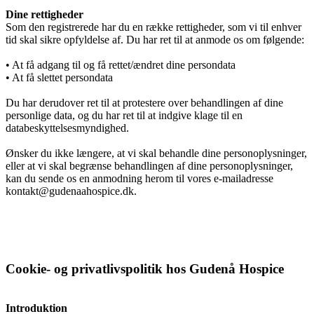
Nyheder
Dine rettigheder
Som den registrerede har du en række rettigheder, som vi til enhver
tid skal sikre opfyldelse af. Du har ret til at anmode os om følgende:
Nyheder
• At få adgang til og få rettet/ændret dine persondata
• At få slettet persondata
Du har derudover ret til at protestere over behandlingen af dine
personlige data, og du har ret til at indgive klage til en
Ledige stillinger
databeskyttelsesmyndighed.
Ønsker du ikke længere, at vi skal behandle dine personoplysninger,
eller at vi skal begrænse behandlingen af dine personoplysninger,
Kontakt
kan du sende os en anmodning herom til vores e-mailadresse
kontakt@gudenaahospice.dk.
Søg
Cookie- og privatlivspolitik hos Gudenå Hospice
Menu
Menu
Introduktion