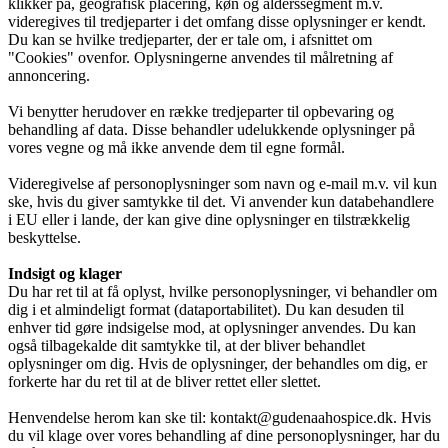
klikker på, geografisk placering, køn og alderssegment m.v.
videregives til tredjeparter i det omfang disse oplysninger er kendt.
Du kan se hvilke tredjeparter, der er tale om, i afsnittet om
"Cookies" ovenfor. Oplysningerne anvendes til målretning af
annoncering.
Vi benytter herudover en række tredjeparter til opbevaring og
behandling af data. Disse behandler udelukkende oplysninger på
vores vegne og må ikke anvende dem til egne formål.
Videregivelse af personoplysninger som navn og e-mail m.v. vil kun
ske, hvis du giver samtykke til det. Vi anvender kun databehandlere
i EU eller i lande, der kan give dine oplysninger en tilstrækkelig
beskyttelse.
Indsigt og klager
Du har ret til at få oplyst, hvilke personoplysninger, vi behandler om
dig i et almindeligt format (dataportabilitet). Du kan desuden til
enhver tid gøre indsigelse mod, at oplysninger anvendes. Du kan
også tilbagekalde dit samtykke til, at der bliver behandlet
oplysninger om dig. Hvis de oplysninger, der behandles om dig, er
forkerte har du ret til at de bliver rettet eller slettet.
Henvendelse herom kan ske til: kontakt@gudenaahospice.dk. Hvis
du vil klage over vores behandling af dine personoplysninger, har du