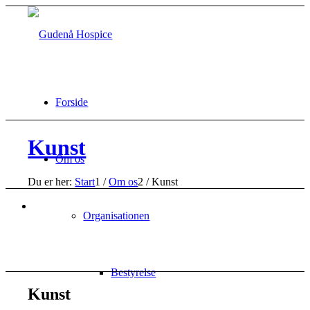
Forside
Kunst
Om os
Du er her:
Start
1
/
Om os
2
/
Kunst
Organisationen
Bestyrelse
Kunst