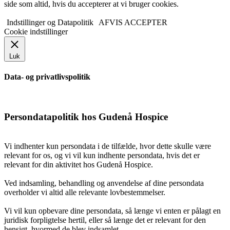
side som altid, hvis du accepterer at vi bruger cookies.
Årsrapport 2018 (PDF)
Indstillinger og Datapolitik
AFVIS
ACCEPTER
Cookie indstillinger
Luk
Fagfolk
Data- og privatlivspolitik
Henvisning
Persondatapolitik hos Gudenå Hospice
Vi indhenter kun persondata i de tilfælde, hvor dette skulle være
Publikationer
relevant for os, og vi vil kun indhente persondata, hvis det er
relevant for din aktivitet hos Gudenå Hospice.
Ved indsamling, behandling og anvendelse af dine persondata
Patienter og pårørende
overholder vi altid alle relevante lovbestemmelser.
Vi vil kun opbevare dine persondata, så længe vi enten er pålagt en
juridisk forpligtelse hertil, eller så længe det er relevant for den
hensigt, hvormed de blev indsamlet.