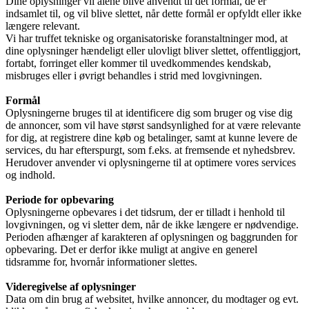
Dine oplysninger vil alene blive anvendt til det formål, de er
indsamlet til, og vil blive slettet, når dette formål er opfyldt eller ikke
længere relevant.
Vi har truffet tekniske og organisatoriske foranstaltninger mod, at
dine oplysninger hændeligt eller ulovligt bliver slettet, offentliggjort,
fortabt, forringet eller kommer til uvedkommendes kendskab,
misbruges eller i øvrigt behandles i strid med lovgivningen.
Formål
Oplysningerne bruges til at identificere dig som bruger og vise dig
de annoncer, som vil have størst sandsynlighed for at være relevante
for dig, at registrere dine køb og betalinger, samt at kunne levere de
services, du har efterspurgt, som f.eks. at fremsende et nyhedsbrev.
Herudover anvender vi oplysningerne til at optimere vores services
og indhold.
Periode for opbevaring
Oplysningerne opbevares i det tidsrum, der er tilladt i henhold til
lovgivningen, og vi sletter dem, når de ikke længere er nødvendige.
Perioden afhænger af karakteren af oplysningen og baggrunden for
opbevaring. Det er derfor ikke muligt at angive en generel
tidsramme for, hvornår informationer slettes.
Videregivelse af oplysninger
Data om din brug af websitet, hvilke annoncer, du modtager og evt.