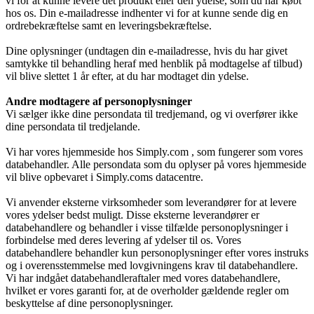
vi for at kunne levere det produkt eller den ydelse, som du har købt
hos os. Din e-mailadresse indhenter vi for at kunne sende dig en
ordrebekræftelse samt en leveringsbekræftelse.
Vagtplan og booking
Dine oplysninger (undtagen din e-mailadresse, hvis du har givet
samtykke til behandling heraf med henblik på modtagelse af tilbud)
vil blive slettet 1 år efter, at du har modtaget din ydelse.
Pjece om Frivillighed på Gudenå Hospice
Andre modtagere af personoplysninger
Vi sælger ikke dine persondata til tredjemand, og vi overfører ikke
dine persondata til tredjelande.
(PDF)
Vi har vores hjemmeside hos Simply.com , som fungerer som vores
databehandler. Alle persondata som du oplyser på vores hjemmeside
vil blive opbevaret i Simply.coms datacentre.
Vi anvender eksterne virksomheder som leverandører for at levere
Støtteforening
vores ydelser bedst muligt. Disse eksterne leverandører er
databehandlere og behandler i visse tilfælde personoplysninger i
forbindelse med deres levering af ydelser til os. Vores
databehandlere behandler kun personoplysninger efter vores instruks
Formål
og i overensstemmelse med lovgivningens krav til databehandlere.
Vi har indgået databehandleraftaler med vores databehandlere,
hvilket er vores garanti for, at de overholder gældende regler om
beskyttelse af dine personoplysninger.