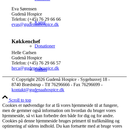
Eva Sørensen
Gudenå Hospice
Telefon: (+45) 76 29 66 66
Kunst
evas@gudenaahospice.dk
Køkkenchef
Donationer
Helle Carlsen
Gudenå Hospice
Telefon: (+45) 76 29 66 57
heca@gudenaahospice.dk
Galleri
© Copyright 2026 Gudenå Hospice - Sygehusvej 18 -
8740 Brædstrup - Tlf 76296666 - Fax 76296699 -
kontakt@gudenaahospice.dk
Pjecer
Scroll to top
Cookies er nødvendige for at få vores hjemmeside til at fungere,
men de gemmer også information om hvordan du bruger vores
hjemmeside, så vi kan forbedre den både for dig og for andre.
Årsrapporter
Cookies på denne hjemmeside bruges primært til trafikmåling og
optimering af sidens indhold. Du kan fortsætte med at bruge vores