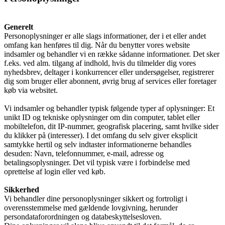
Generelt
Personoplysninger er alle slags informationer, der i et eller andet
omfang kan henføres til dig. Når du benytter vores website
indsamler og behandler vi en række sådanne informationer. Det sker
f.eks. ved alm. tilgang af indhold, hvis du tilmelder dig vores
nyhedsbrev, deltager i konkurrencer eller undersøgelser, registrerer
dig som bruger eller abonnent, øvrig brug af services eller foretager
køb via websitet.
Vi indsamler og behandler typisk følgende typer af oplysninger: Et
unikt ID og tekniske oplysninger om din computer, tablet eller
mobiltelefon, dit IP-nummer, geografisk placering, samt hvilke sider
du klikker på (interesser). I det omfang du selv giver eksplicit
samtykke hertil og selv indtaster informationerne behandles
desuden: Navn, telefonnummer, e-mail, adresse og
betalingsoplysninger. Det vil typisk være i forbindelse med
oprettelse af login eller ved køb.
Sikkerhed
Vi behandler dine personoplysninger sikkert og fortroligt i
overensstemmelse med gældende lovgivning, herunder
persondataforordningen og databeskyttelsesloven.