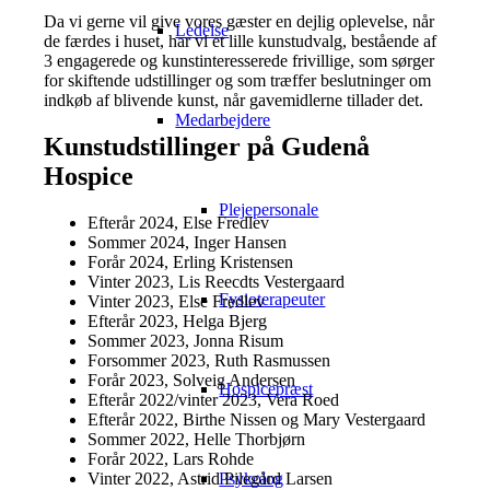
Da vi gerne vil give vores gæster en dejlig oplevelse, når
Ledelse
de færdes i huset, har vi et lille kunstudvalg, bestående af
3 engagerede og kunstinteresserede frivillige, som sørger
for skiftende udstillinger og som træffer beslutninger om
indkøb af blivende kunst, når gavemidlerne tillader det.
Medarbejdere
Kunstudstillinger på Gudenå
Hospice
Plejepersonale
Efterår 2024, Else Fredlev
Sommer 2024, Inger Hansen
Forår 2024, Erling Kristensen
Vinter 2023, Lis Reecdts Vestergaard
Fysioterapeuter
Vinter 2023, Else Fredlev
Efterår 2023, Helga Bjerg
Sommer 2023, Jonna Risum
Forsommer 2023, Ruth Rasmussen
Forår 2023, Solveig Andersen
Hospicepræst
Efterår 2022/vinter 2023, Vera Roed
Efterår 2022, Birthe Nissen og Mary Vestergaard
Sommer 2022, Helle Thorbjørn
Forår 2022, Lars Rohde
Psykolog
Vinter 2022, Astrid Pilegård Larsen