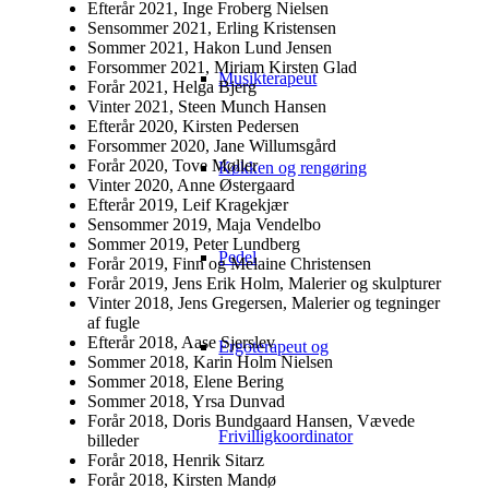
Efterår 2021, Inge Froberg Nielsen
Sensommer 2021, Erling Kristensen
Sommer 2021, Hakon Lund Jensen
Forsommer 2021, Miriam Kirsten Glad
Musikterapeut
Forår 2021, Helga Bjerg
Vinter 2021, Steen Munch Hansen
Efterår 2020, Kirsten Pedersen
Forsommer 2020, Jane Willumsgård
Forår 2020, Tove Møller
Køkken og rengøring
Vinter 2020, Anne Østergaard
Efterår 2019, Leif Kragekjær
Sensommer 2019, Maja Vendelbo
Sommer 2019, Peter Lundberg
Pedel
Forår 2019, Finn og Melaine Christensen
Forår 2019, Jens Erik Holm, Malerier og skulpturer
Vinter 2018, Jens Gregersen, Malerier og tegninger
af fugle
Efterår 2018, Aase Sjerslev
Ergoterapeut og
Sommer 2018, Karin Holm Nielsen
Sommer 2018, Elene Bering
Sommer 2018, Yrsa Dunvad
Forår 2018, Doris Bundgaard Hansen, Vævede
Frivilligkoordinator
billeder
Forår 2018, Henrik Sitarz
Forår 2018, Kirsten Mandø