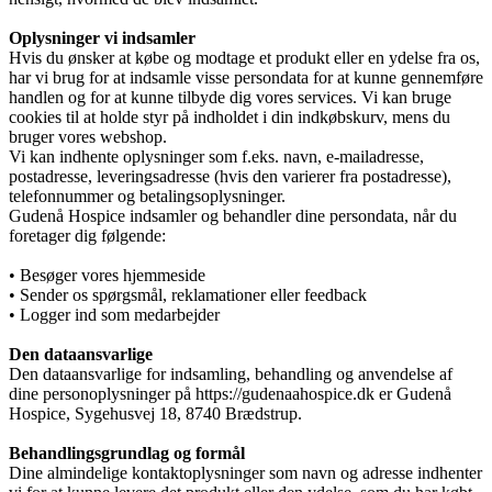
Sådan bliver man henvist
Oplysninger vi indsamler
Hvis du ønsker at købe og modtage et produkt eller en ydelse fra os,
har vi brug for at indsamle visse persondata for at kunne gennemføre
Praktisk information
handlen og for at kunne tilbyde dig vores services. Vi kan bruge
cookies til at holde styr på indholdet i din indkøbskurv, mens du
bruger vores webshop.
Vi kan indhente oplysninger som f.eks. navn, e-mailadresse,
postadresse, leveringsadresse (hvis den varierer fra postadresse),
Frivillig
telefonnummer og betalingsoplysninger.
Gudenå Hospice indsamler og behandler dine persondata, når du
foretager dig følgende:
De frivillige gør en forskel
• Besøger vores hjemmeside
• Sender os spørgsmål, reklamationer eller feedback
• Logger ind som medarbejder
Den dataansvarlige
Frivilligkoordinator
Den dataansvarlige for indsamling, behandling og anvendelse af
dine personoplysninger på
https://gudenaahospice.dk
er
Gudenå
Hospice
,
Sygehusvej 18, 8740 Brædstrup
.
Bliv frivillig
Behandlingsgrundlag og formål
Dine almindelige kontaktoplysninger som navn og adresse indhenter