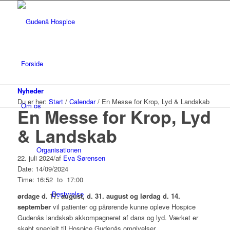
Forside
Nyheder
Du er her:
Start
/
Calendar
/
En Messe for Krop, Lyd & Landskab
Om os
En Messe for Krop, Lyd
& Landskab
Organisationen
22. juli 2024
/
af
Eva Sørensen
Date: 14/09/2024
Time: 16:52
to
17:00
Bestyrelse
ørdage
d. 17. august, d. 31. august og lørdag d. 14.
september
vil patienter og pårørende kunne opleve Hospice
Gudenås landskab akkompagneret af dans og lyd. Værket er
skabt specielt til Hospice Gudenås omgivelser.