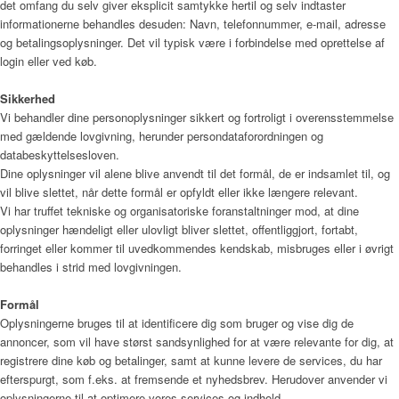
det omfang du selv giver eksplicit samtykke hertil og selv indtaster
informationerne behandles desuden: Navn, telefonnummer, e-mail, adresse
og betalingsoplysninger. Det vil typisk være i forbindelse med oprettelse af
login eller ved køb.
Sikkerhed
Vi behandler dine personoplysninger sikkert og fortroligt i overensstemmelse
med gældende lovgivning, herunder persondataforordningen og
databeskyttelsesloven.
Dine oplysninger vil alene blive anvendt til det formål, de er indsamlet til, og
vil blive slettet, når dette formål er opfyldt eller ikke længere relevant.
Vi har truffet tekniske og organisatoriske foranstaltninger mod, at dine
oplysninger hændeligt eller ulovligt bliver slettet, offentliggjort, fortabt,
forringet eller kommer til uvedkommendes kendskab, misbruges eller i øvrigt
behandles i strid med lovgivningen.
Formål
Oplysningerne bruges til at identificere dig som bruger og vise dig de
annoncer, som vil have størst sandsynlighed for at være relevante for dig, at
registrere dine køb og betalinger, samt at kunne levere de services, du har
efterspurgt, som f.eks. at fremsende et nyhedsbrev. Herudover anvender vi
oplysningerne til at optimere vores services og indhold.