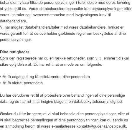
behandler i visse tilfælde personoplysninger i forbindelse med deres levering
af ydelser til os. Vores databehandlere behandler kun personoplysninger efter
Nyheder
vores instruks og i overensstemmelse med lovgivningens krav til
databehandlere.
Vi har indgået databehandleraftaler med vores databehandlere, hvilket er
vores garanti for, at de overholder gældende regler om beskyttelse af dine
Nyheder
personoplysninger.
Dine rettigheder
Som den registrerede har du en række rettigheder, som vi til enhver tid skal
Ledige stillinger
sikre opfyldelse af. Du har ret til at anmode os om følgende:
• At få adgang til og få rettet/ændret dine persondata
• At få slettet persondata
Kontakt
Du har derudover ret til at protestere over behandlingen af dine personlige
data, og du har ret til at indgive klage til en databeskyttelsesmyndighed.
Ønsker du ikke længere, at vi skal behandle dine personoplysninger, eller at
vi skal begrænse behandlingen af dine personoplysninger, kan du sende os
en anmodning herom til vores e-mailadresse kontakt@gudenaahospice.dk.