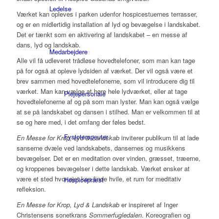
Ledelse
Værket kan opleves i parken udenfor hospicestuernes terrasser,
og er en midlertidig installation af lyd og bevægelse i landskabet.
Det er tænkt som en aktivering af landskabet – en messe af
dans, lyd og landskab.
Medarbejdere
Alle vil få udleveret trådløse hovedtelefoner, som man kan tage
på for også at opleve lydsiden af værket. Der vil også være et
brev sammen med hovedtelefonerne, som vil introducere dig til
værket. Man kan vælge at høre hele lydværket, eller at tage
Plejepersonale
hovedtelefonerne af og på som man lyster. Man kan også vælge
at se på landskabet og dansen i stilhed. Man er velkommen til at
se og høre med, i det omfang der føles bedst.
Fysioterapeuter
En Messe for Krop, Lyd & Landskab
inviterer publikum til at lade
sanserne dvæle ved landskabets, dansernes og musikkens
bevægelser. Det er en meditation over vinden, græsset, træerne,
og kroppenes bevægelser i dette landskab. Værket ønsker at
være et sted hvor øjet kan finde hvile, et rum for meditativ
Hospicepræst
refleksion.
En Messe for Krop, Lyd & Landskab
er inspireret af Inger
Christensens sonetkrans
Sommerfugledalen
. Koreografien og