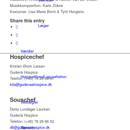
Musikkomposition: Karis Zidore
Kostumer: Lise Marie Birch & Tytti Hongisto
Share this entry
Læger
Værdier
Hospicechef
Kirsten Ørom Larsen
Gudenå Hospice
Hospicefilosofi og palliation
Telefon: (+45) 76 29 66 51
kila@gudenaahospice.dk
Souschef
Vedtægter
Dorte Lundager Laursen
Gudenå Hospice
Telefon: (+45) 76 29 66 52
dll@gudenaahospice.dk
Rammer