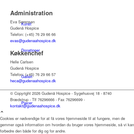
Administration
Eva Sørensen
Kunst
Gudenå Hospice
Telefon: (+45) 76 29 66 66
evas@gudenaahospice.dk
Donationer
Køkkenchef
Helle Carlsen
Gudenå Hospice
Telefon: (+45) 76 29 66 57
Galleri
heca@gudenaahospice.dk
© Copyright 2026 Gudenå Hospice - Sygehusvej 18 - 8740
Brædstrup - Tlf 76296666 - Fax 76296699 -
Pjecer
kontakt@gudenaahospice.dk
Cookies er nødvendige for at få vores hjemmeside til at fungere, men de
gemmer også information om hvordan du bruger vores hjemmeside, så vi kan
Årsrapporter
forbedre den både for dig og for andre.