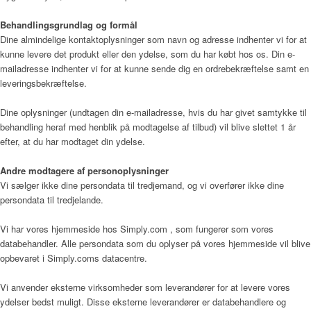
Behandlingsgrundlag og formål
Bliv frivillig
Dine almindelige kontaktoplysninger som navn og adresse indhenter vi for at
kunne levere det produkt eller den ydelse, som du har købt hos os. Din e-
mailadresse indhenter vi for at kunne sende dig en ordrebekræftelse samt en
leveringsbekræftelse.
Vagtplan og booking
Dine oplysninger (undtagen din e-mailadresse, hvis du har givet samtykke til
behandling heraf med henblik på modtagelse af tilbud) vil blive slettet 1 år
efter, at du har modtaget din ydelse.
Pjece om Frivillighed på Gudenå Hospice (PDF)
Andre modtagere af personoplysninger
Vi sælger ikke dine persondata til tredjemand, og vi overfører ikke dine
persondata til tredjelande.
Støtteforening
Vi har vores hjemmeside hos Simply.com , som fungerer som vores
databehandler. Alle persondata som du oplyser på vores hjemmeside vil blive
opbevaret i Simply.coms datacentre.
Formål
Vi anvender eksterne virksomheder som leverandører for at levere vores
ydelser bedst muligt. Disse eksterne leverandører er databehandlere og