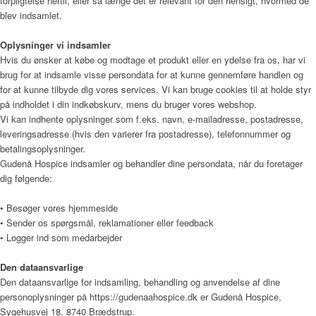
forpligtelse hertil, eller så længe det er relevant for den hensigt, hvormed de
blev indsamlet.
Sådan bliver man henvist
Oplysninger vi indsamler
Hvis du ønsker at købe og modtage et produkt eller en ydelse fra os, har vi
brug for at indsamle visse persondata for at kunne gennemføre handlen og
for at kunne tilbyde dig vores services. Vi kan bruge cookies til at holde styr
Praktisk information
på indholdet i din indkøbskurv, mens du bruger vores webshop.
Vi kan indhente oplysninger som f.eks. navn, e-mailadresse, postadresse,
leveringsadresse (hvis den varierer fra postadresse), telefonnummer og
betalingsoplysninger.
Frivillig
Gudenå Hospice indsamler og behandler dine persondata, når du foretager
dig følgende:
• Besøger vores hjemmeside
De frivillige gør en forskel
• Sender os spørgsmål, reklamationer eller feedback
• Logger ind som medarbejder
Den dataansvarlige
Den dataansvarlige for indsamling, behandling og anvendelse af dine
Frivilligkoordinator
personoplysninger på
https://gudenaahospice.dk
er
Gudenå Hospice
,
Sygehusvej 18, 8740 Brædstrup
.