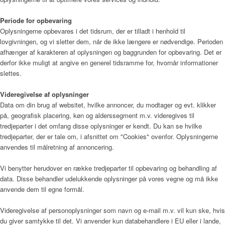
Periode for opbevaring
Oplysningerne opbevares i det tidsrum, der er tilladt i henhold til
lovgivningen, og vi sletter dem, når de ikke længere er nødvendige. Perioden
afhænger af karakteren af oplysningen og baggrunden for opbevaring. Det er
derfor ikke muligt at angive en generel tidsramme for, hvornår informationer
slettes.
Videregivelse af oplysninger
Data om din brug af websitet, hvilke annoncer, du modtager og evt. klikker
på, geografisk placering, køn og alderssegment m.v. videregives til
tredjeparter i det omfang disse oplysninger er kendt. Du kan se hvilke
tredjeparter, der er tale om, i afsnittet om "Cookies" ovenfor. Oplysningerne
anvendes til målretning af annoncering.
Vi benytter herudover en række tredjeparter til opbevaring og behandling af
data. Disse behandler udelukkende oplysninger på vores vegne og må ikke
anvende dem til egne formål.
Videregivelse af personoplysninger som navn og e-mail m.v. vil kun ske, hvis
du giver samtykke til det. Vi anvender kun databehandlere i EU eller i lande,