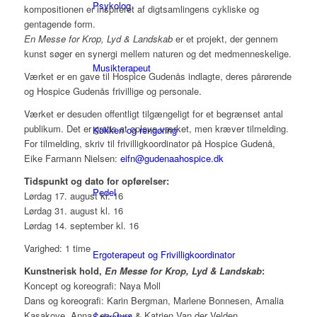
Psykolog
kompositionen er inspireret af digtsamlingens cykliske og
gentagende form.
En Messe for Krop, Lyd & Landskab
er et projekt, der gennem
kunst søger en synergi mellem naturen og det medmenneskelige.
Musikterapeut
Værket er en gave til Hospice Gudenås indlagte, deres pårørende
og Hospice Gudenås frivillige og personale.
Værket er desuden offentligt tilgængeligt for et begrænset antal
publikum. Det er gratis at opleve værket, men kræver tilmelding.
Køkken og rengøring
For tilmelding, skriv til frivilligkoordinator på Hospice Gudenå,
Eike Farmann Nielsen:
eifn@gudenaahospice.dk
Tidspunkt og dato for opførelser:
Pedel
Lørdag 17. august kl. 16
Lørdag 31. august kl. 16
Lørdag 14. september kl. 16
Varighed: 1 time
Ergoterapeut og Frivilligkoordinator
Kunstnerisk hold,
En Messe for Krop, Lyd & Landskab
:
Koncept og koreografi: Naya Moll
Dans og koreografi: Karin Bergman, Marlene Bonnesen, Amalia
Kasakove, Anna Lea Ourø & Katrien Van der Velden
Sekretær