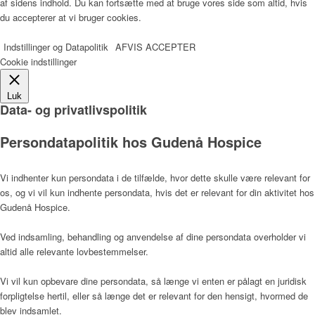
af sidens indhold. Du kan fortsætte med at bruge vores side som altid, hvis
du accepterer at vi bruger cookies.
Indstillinger og Datapolitik
AFVIS
ACCEPTER
Værdier
Cookie indstillinger
Luk
Data- og privatlivspolitik
Hospicefilosofi og palliation
Persondatapolitik hos Gudenå Hospice
Vi indhenter kun persondata i de tilfælde, hvor dette skulle være relevant for
Vedtægter
os, og vi vil kun indhente persondata, hvis det er relevant for din aktivitet hos
Gudenå Hospice.
Ved indsamling, behandling og anvendelse af dine persondata overholder vi
Rammer
altid alle relevante lovbestemmelser.
Vi vil kun opbevare dine persondata, så længe vi enten er pålagt en juridisk
forpligtelse hertil, eller så længe det er relevant for den hensigt, hvormed de
Kunst
blev indsamlet.