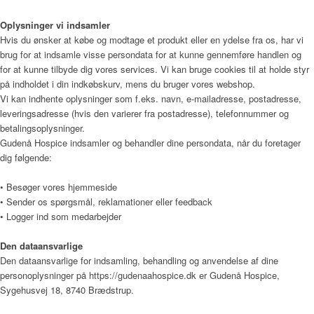
Oplysninger vi indsamler
Hvis du ønsker at købe og modtage et produkt eller en ydelse fra os, har vi
brug for at indsamle visse persondata for at kunne gennemføre handlen og
Donationer
for at kunne tilbyde dig vores services. Vi kan bruge cookies til at holde styr
på indholdet i din indkøbskurv, mens du bruger vores webshop.
Vi kan indhente oplysninger som f.eks. navn, e-mailadresse, postadresse,
leveringsadresse (hvis den varierer fra postadresse), telefonnummer og
Galleri
betalingsoplysninger.
Gudenå Hospice indsamler og behandler dine persondata, når du foretager
dig følgende:
Pjecer
• Besøger vores hjemmeside
• Sender os spørgsmål, reklamationer eller feedback
• Logger ind som medarbejder
Årsrapporter
Den dataansvarlige
Den dataansvarlige for indsamling, behandling og anvendelse af dine
personoplysninger på
https://gudenaahospice.dk
er
Gudenå Hospice
,
Sygehusvej 18, 8740 Brædstrup
.
Årsrapport 2018 (PDF)