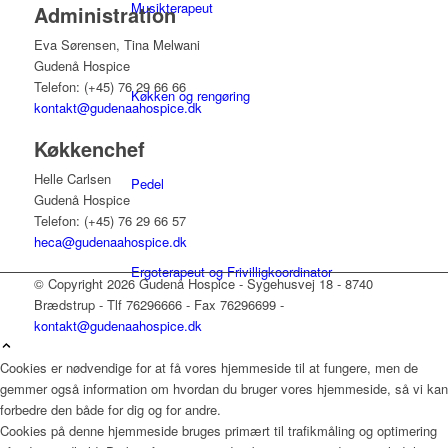
Musikterapeut
Administration
Eva Sørensen, Tina Melwani
Gudenå Hospice
Telefon: (+45) 76 29 66 66
Køkken og rengøring
kontakt@gudenaahospice.dk
Køkkenchef
Helle Carlsen
Pedel
Gudenå Hospice
Telefon: (+45) 76 29 66 57
heca@gudenaahospice.dk
Ergoterapeut og Frivilligkoordinator
© Copyright 2026 Gudenå Hospice - Sygehusvej 18 - 8740
Brædstrup - Tlf 76296666 - Fax 76296699 -
kontakt@gudenaahospice.dk
Sekretær
Cookies er nødvendige for at få vores hjemmeside til at fungere, men de
gemmer også information om hvordan du bruger vores hjemmeside, så vi kan
forbedre den både for dig og for andre.
Cookies på denne hjemmeside bruges primært til trafikmåling og optimering
Læger