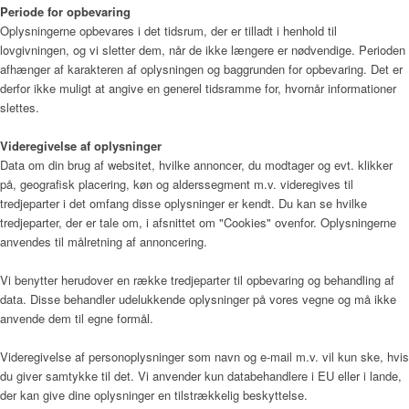
Periode for opbevaring
Oplysningerne opbevares i det tidsrum, der er tilladt i henhold til
lovgivningen, og vi sletter dem, når de ikke længere er nødvendige. Perioden
afhænger af karakteren af oplysningen og baggrunden for opbevaring. Det er
derfor ikke muligt at angive en generel tidsramme for, hvornår informationer
slettes.
Videregivelse af oplysninger
Data om din brug af websitet, hvilke annoncer, du modtager og evt. klikker
på, geografisk placering, køn og alderssegment m.v. videregives til
tredjeparter i det omfang disse oplysninger er kendt. Du kan se hvilke
tredjeparter, der er tale om, i afsnittet om "Cookies" ovenfor. Oplysningerne
anvendes til målretning af annoncering.
Vi benytter herudover en række tredjeparter til opbevaring og behandling af
data. Disse behandler udelukkende oplysninger på vores vegne og må ikke
anvende dem til egne formål.
Videregivelse af personoplysninger som navn og e-mail m.v. vil kun ske, hvis
du giver samtykke til det. Vi anvender kun databehandlere i EU eller i lande,
der kan give dine oplysninger en tilstrækkelig beskyttelse.