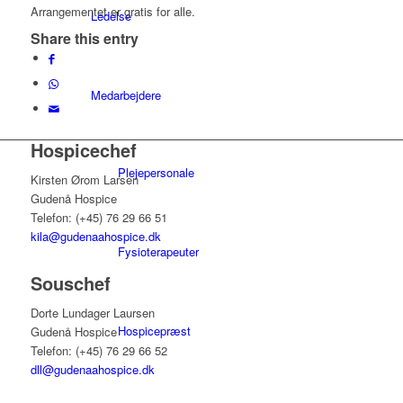
Arrangementet er gratis for alle.
Ledelse
Share this entry
Medarbejdere
Hospicechef
Plejepersonale
Kirsten Ørom Larsen
Gudenå Hospice
Telefon: (+45) 76 29 66 51
kila@gudenaahospice.dk
Fysioterapeuter
Souschef
Dorte Lundager Laursen
Hospicepræst
Gudenå Hospice
Telefon: (+45) 76 29 66 52
dll@gudenaahospice.dk