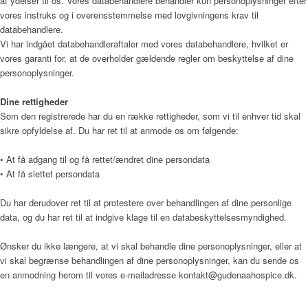
af ydelser til os. Vores databehandlere behandler kun personoplysninger efter
vores instruks og i overensstemmelse med lovgivningens krav til
databehandlere.
Praktisk information
Vi har indgået databehandleraftaler med vores databehandlere, hvilket er
vores garanti for, at de overholder gældende regler om beskyttelse af dine
personoplysninger.
Frivillig
Dine rettigheder
Som den registrerede har du en række rettigheder, som vi til enhver tid skal
sikre opfyldelse af. Du har ret til at anmode os om følgende:
De frivillige gør en forskel
• At få adgang til og få rettet/ændret dine persondata
• At få slettet persondata
Du har derudover ret til at protestere over behandlingen af dine personlige
Frivilligkoordinator
data, og du har ret til at indgive klage til en databeskyttelsesmyndighed.
Ønsker du ikke længere, at vi skal behandle dine personoplysninger, eller at
vi skal begrænse behandlingen af dine personoplysninger, kan du sende os
en anmodning herom til vores e-mailadresse kontakt@gudenaahospice.dk.
Bliv frivillig