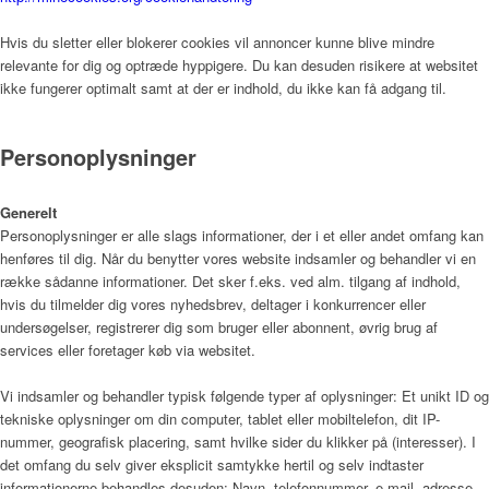
Nyheder
Hvis du sletter eller blokerer cookies vil annoncer kunne blive mindre
relevante for dig og optræde hyppigere. Du kan desuden risikere at websitet
ikke fungerer optimalt samt at der er indhold, du ikke kan få adgang til.
Kontakt
Personoplysninger
Generelt
Personoplysninger er alle slags informationer, der i et eller andet omfang kan
henføres til dig. Når du benytter vores website indsamler og behandler vi en
række sådanne informationer. Det sker f.eks. ved alm. tilgang af indhold,
hvis du tilmelder dig vores nyhedsbrev, deltager i konkurrencer eller
Menu
undersøgelser, registrerer dig som bruger eller abonnent, øvrig brug af
services eller foretager køb via websitet.
Vi indsamler og behandler typisk følgende typer af oplysninger: Et unikt ID og
tekniske oplysninger om din computer, tablet eller mobiltelefon, dit IP-
nummer, geografisk placering, samt hvilke sider du klikker på (interesser). I
det omfang du selv giver eksplicit samtykke hertil og selv indtaster
informationerne behandles desuden: Navn, telefonnummer, e-mail, adresse