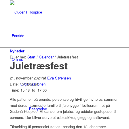
Forside
Nyheder
Du er her:
Start
/
Calendar
/
Juletræsfest
Om os
Juletræsfest
21. november 2024
/
af
Eva Sørensen
Date: 15/12/2024
Organisationen
Time: 15:48
to
17:00
Alle patienter, pårørende, personale og frivillige inviteres sammen
med deres nærmeste familie til julehygge i fællesrummet på
Bestyrelse
Gudenå Hospice. Vi danser om juletræ og uddeler godteposer til
børnene. Der bliver serveret æbleskiver, gløgg og saftevand.
Tilmelding til personalet senest onsdag den 12. december.