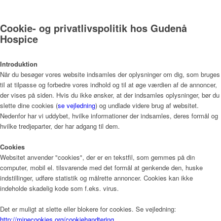
Vagtplan og booking
Cookie- og privatlivspolitik hos Gudenå
Hospice
Pjece om Frivillighed på Gudenå Hospice (PDF)
Introduktion
Når du besøger vores website indsamles der oplysninger om dig, som bruges
til at tilpasse og forbedre vores indhold og til at øge værdien af de annoncer,
der vises på siden. Hvis du ikke ønsker, at der indsamles oplysninger, bør du
slette dine cookies (
se vejledning
) og undlade videre brug af websitet.
Støtteforening
Nedenfor har vi uddybet, hvilke informationer der indsamles, deres formål og
hvilke tredjeparter, der har adgang til dem.
Cookies
Formål
Websitet anvender "cookies", der er en tekstfil, som gemmes på din
computer, mobil el. tilsvarende med det formål at genkende den, huske
indstillinger, udføre statistik og målrette annoncer. Cookies kan ikke
indeholde skadelig kode som f.eks. virus.
Nyheder
Det er muligt at slette eller blokere for cookies. Se vejledning:
http://minecookies.org/cookiehandtering