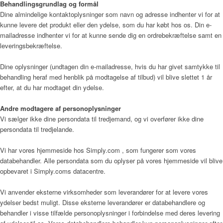
Behandlingsgrundlag og formål
Dine almindelige kontaktoplysninger som navn og adresse indhenter vi for at
kunne levere det produkt eller den ydelse, som du har købt hos os. Din e-
Fagfolk
mailadresse indhenter vi for at kunne sende dig en ordrebekræftelse samt en
leveringsbekræftelse.
Dine oplysninger (undtagen din e-mailadresse, hvis du har givet samtykke til
behandling heraf med henblik på modtagelse af tilbud) vil blive slettet 1 år
Henvisning
efter, at du har modtaget din ydelse.
Andre modtagere af personoplysninger
Vi sælger ikke dine persondata til tredjemand, og vi overfører ikke dine
Publikationer
persondata til tredjelande.
Vi har vores hjemmeside hos Simply.com , som fungerer som vores
databehandler. Alle persondata som du oplyser på vores hjemmeside vil blive
Patienter og pårørende
opbevaret i Simply.coms datacentre.
Vi anvender eksterne virksomheder som leverandører for at levere vores
ydelser bedst muligt. Disse eksterne leverandører er databehandlere og
Sådan bliver man henvist
behandler i visse tilfælde personoplysninger i forbindelse med deres levering