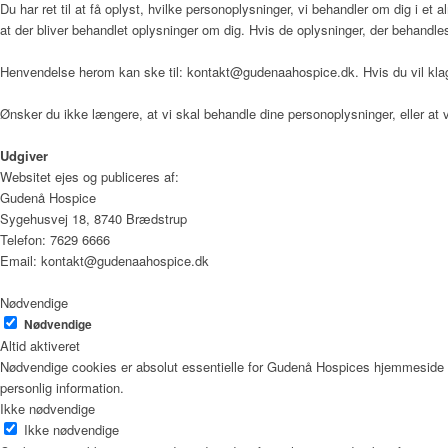
Du har ret til at få oplyst, hvilke personoplysninger, vi behandler om dig i et
at der bliver behandlet oplysninger om dig. Hvis de oplysninger, der behandles om 
Vagtplan og booking
Henvendelse herom kan ske til: kontakt@gudenaahospice.dk. Hvis du vil klage
Ønsker du ikke længere, at vi skal behandle dine personoplysninger, eller 
Pjece om Frivillighed på Gudenå
Udgiver
Websitet ejes og publiceres af:
Gudenå Hospice
Støtteforening
Sygehusvej 18, 8740 Brædstrup
Telefon: 7629 6666
Email: kontakt@gudenaahospice.dk
Nødvendige
Formål
Nødvendige
Altid aktiveret
Nødvendige cookies er absolut essentielle for Gudenå Hospices hjemmeside f
personlig information.
Nyheder
Ikke nødvendige
Ikke nødvendige