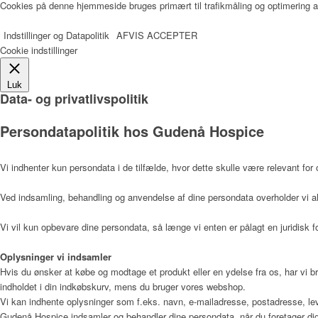
Musikterapeut
Cookies på denne hjemmeside bruges primært til trafikmåling og optimering af
Indstillinger og Datapolitik
AFVIS
ACCEPTER
Cookie indstillinger
Køkken og rengøring
Luk
Data- og privatlivspolitik
Persondatapolitik hos Gudenå Hospice
Pedel
Vi indhenter kun persondata i de tilfælde, hvor dette skulle være relevant for 
Ergoterapeut og Frivilli
Ved indsamling, behandling og anvendelse af dine persondata overholder vi al
Vi vil kun opbevare dine persondata, så længe vi enten er pålagt en juridisk fo
Sekretær
Oplysninger vi indsamler
Hvis du ønsker at købe og modtage et produkt eller en ydelse fra os, har vi b
indholdet i din indkøbskurv, mens du bruger vores webshop.
Vi kan indhente oplysninger som f.eks. navn, e-mailadresse, postadresse, lev
Gudenå Hospice indsamler og behandler dine persondata, når du foretager dig
Læger