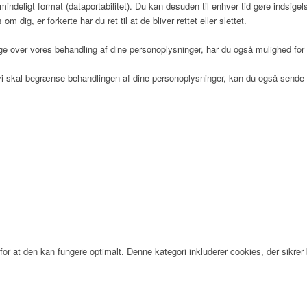
 almindeligt format (dataportabilitet). Du kan desuden til enhver tid gøre indsi
dig, er forkerte har du ret til at de bliver rettet eller slettet.
 over vores behandling af dine personoplysninger, har du også mulighed for a
at vi skal begrænse behandlingen af dine personoplysninger, kan du også sen
 Hospice (PDF)
or at den kan fungere optimalt. Denne kategori inkluderer cookies, der sikr