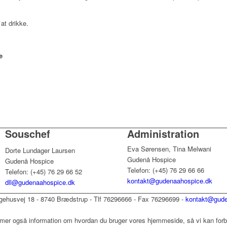
 at drikke.
e
Souschef
Administration
Eva Sørensen, Tina Melwani
Dorte Lundager Laursen
Gudenå Hospice
Gudenå Hospice
Telefon: (+45) 76 29 66 66
Telefon: (+45) 76 29 66 52
kontakt@gudenaahospice.dk
dll@gudenaahospice.dk
ehusvej 18 - 8740 Brædstrup - Tlf 76296666 - Fax 76296699 -
kontakt@gude
mer også information om hvordan du bruger vores hjemmeside, så vi kan forbe