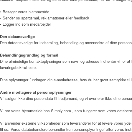
• Besøger vores hjemmeside
• Sender os spørgsmål, reklamationer eller feedback
• Logger ind som medarbejder
Værdier
Den dataansvarlige
Den dataansvarlige for indsamling, behandling og anvendelse af dine person
Hospicefilosofi og palliation
Behandlingsgrundlag og formål
Dine almindelige kontaktoplysninger som navn og adresse indhenter vi for at 
leveringsbekræftelse.
Vedtægter
Dine oplysninger (undtagen din e-mailadresse, hvis du har givet samtykke til b
Andre modtagere af personoplysninger
Vi sælger ikke dine persondata til tredjemand, og vi overfører ikke dine person
Rammer
Vi har vores hjemmeside hos Simply.com , som fungerer som vores databehan
Vi anvender eksterne virksomheder som leverandører for at levere vores ydels
til os. Vores databehandlere behandler kun personoplysninger efter vores in
Kunst