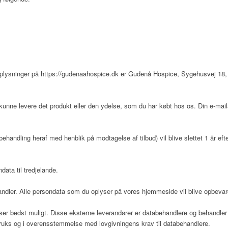
oplysninger på
https://gudenaahospice.dk
er
Gudenå Hospice
,
Sygehusvej 18,
kunne levere det produkt eller den ydelse, som du har købt hos os. Din e-mai
ehandling heraf med henblik på modtagelse af tilbud) vil blive slettet 1 år eft
data til tredjelande.
dler. Alle persondata som du oplyser på vores hjemmeside vil blive opbevar
er bedst muligt. Disse eksterne leverandører er databehandlere og behandler i
struks og i overensstemmelse med lovgivningens krav til databehandlere.