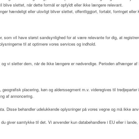
il blive slettet, når dette formål er opfyldt eller ikke længere relevant.
nger hændeligt eller ulovligt bliver slettet, offentliggjort, fortabt, forringet
r, som vil have størst sandsynlighed for at være relevante for dig, at registre
lysningerne til at optimere vores services og indhold.
gen, og vi sletter dem, når de ikke længere er nødvendige. Perioden afhænger a
 geografisk placering, køn og alderssegment m.v. videregives til tredjeparter 
ing af annoncering.
 data. Disse behandler udelukkende oplysninger på vores vegne og må ikke anv
du giver samtykke til det. Vi anvender kun databehandlere i EU eller i lande, 