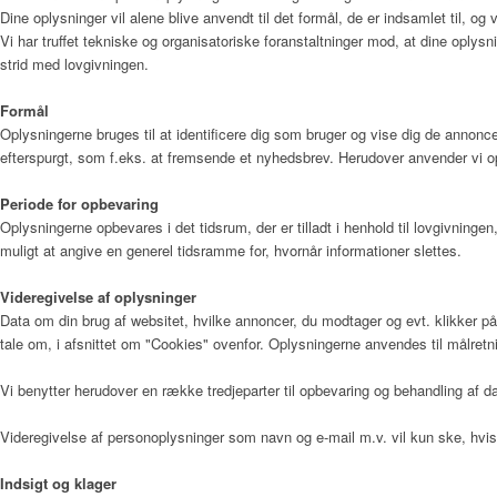
Dine oplysninger vil alene blive anvendt til det formål, de er indsamlet til, og v
Vi har truffet tekniske og organisatoriske foranstaltninger mod, at dine oplysni
Praktisk information
strid med lovgivningen.
Formål
Oplysningerne bruges til at identificere dig som bruger og vise dig de annonce
Frivillig
efterspurgt, som f.eks. at fremsende et nyhedsbrev. Herudover anvender vi op
Periode for opbevaring
Oplysningerne opbevares i det tidsrum, der er tilladt i henhold til lovgivnin
De frivillige gør en forskel
muligt at angive en generel tidsramme for, hvornår informationer slettes.
Videregivelse af oplysninger
Data om din brug af websitet, hvilke annoncer, du modtager og evt. klikker på,
tale om, i afsnittet om "Cookies" ovenfor. Oplysningerne anvendes til målretn
Frivilligkoordinator
Vi benytter herudover en række tredjeparter til opbevaring og behandling af
Videregivelse af personoplysninger som navn og e-mail m.v. vil kun ske, hvis 
Bliv frivillig
Indsigt og klager