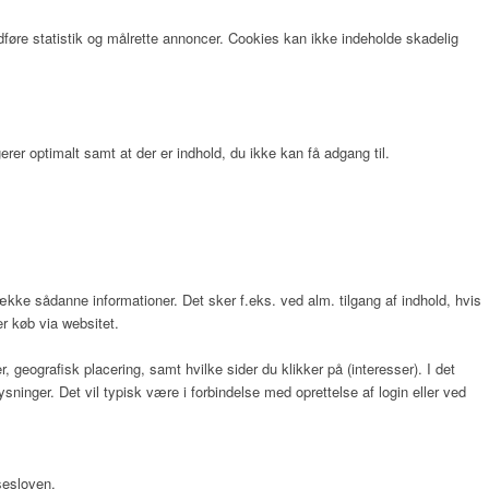
dføre statistik og målrette annoncer. Cookies kan ikke indeholde skadelig
rer optimalt samt at der er indhold, du ikke kan få adgang til.
række sådanne informationer. Det sker f.eks. ved alm. tilgang af indhold, hvis
er køb via websitet.
 geografisk placering, samt hvilke sider du klikker på (interesser). I det
inger. Det vil typisk være i forbindelse med oprettelse af login eller ved
sesloven.