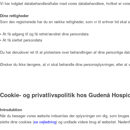
Vi har indgået databehandleraftaler med vores databehandlere, hvilket er vore
Dine rettigheder
Som den registrerede har du en række rettigheder, som vi til enhver tid skal s
Donationer
• At få adgang til og få rettet/ændret dine persondata
• At få slettet persondata
Galleri
Du har derudover ret til at protestere over behandlingen af dine personlige dat
Ønsker du ikke længere, at vi skal behandle dine personoplysninger, eller 
Pjecer
Cookie- og privatlivspolitik hos Gudenå Hospi
Årsrapporter
Introduktion
Når du besøger vores website indsamles der oplysninger om dig, som bruges til
slette dine cookies (
se vejledning
) og undlade videre brug af websitet. Nedenf
Årsrapport 2018 (PDF)