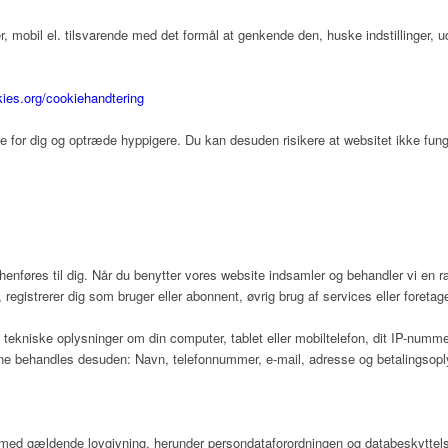
 mobil el. tilsvarende med det formål at genkende den, huske indstillinger, u
kies.org/cookiehandtering
te for dig og optræde hyppigere. Du kan desuden risikere at websitet ikke funge
 henføres til dig. Når du benytter vores website indsamler og behandler vi en 
 registrerer dig som bruger eller abonnent, øvrig brug af services eller foretag
tekniske oplysninger om din computer, tablet eller mobiltelefon, dit IP-nummer,
rne behandles desuden: Navn, telefonnummer, e-mail, adresse og betalingsoplysn
e med gældende lovgivning, herunder persondataforordningen og databeskyttel