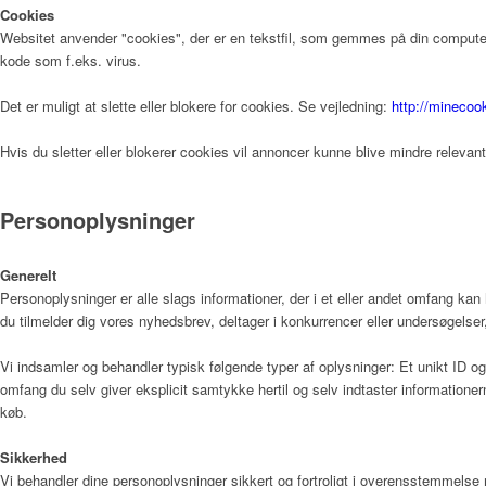
Cookies
Websitet anvender "cookies", der er en tekstfil, som gemmes på din computer,
kode som f.eks. virus.
Fagfolk
Det er muligt at slette eller blokere for cookies. Se vejledning:
http://minecoo
Hvis du sletter eller blokerer cookies vil annoncer kunne blive mindre relevan
Henvisning
Personoplysninger
Publikationer
Generelt
Personoplysninger er alle slags informationer, der i et eller andet omfang kan
du tilmelder dig vores nyhedsbrev, deltager i konkurrencer eller undersøgelser,
Patienter og pårørende
Vi indsamler og behandler typisk følgende typer af oplysninger: Et unikt ID og 
omfang du selv giver eksplicit samtykke hertil og selv indtaster informatione
køb.
Sådan bliver man henvist
Sikkerhed
Vi behandler dine personoplysninger sikkert og fortroligt i overensstemmels