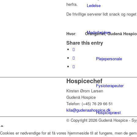
herfra.
Ledelse
De frivillige serverer lidt snack og noget
Medarbejdere
Hvor
:
Orangeriet, Gudenå Hospic
Share this entry
Plejepersonale
Hospicechef
Fysioterapeuter
Kirsten Ørom Larsen
Gudenå Hospice
Telefon: (+45) 76 29 66 51
kila@gudenaahospice.dk
Hospicepræst
© Copyright 2026 Gudenå Hospice - Syg
Cookies er nødvendige for at få vores hjemmeside til at fungere, men de gem