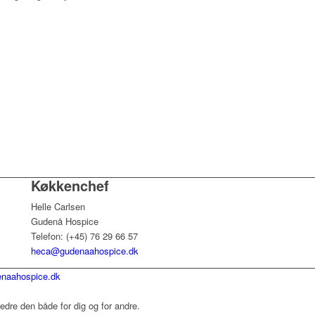
Køkkenchef
Helle Carlsen
Gudenå Hospice
Telefon: (+45) 76 29 66 57
heca@gudenaahospice.dk
naahospice.dk
dre den både for dig og for andre.