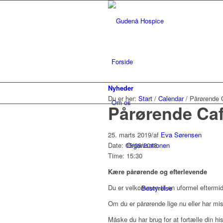
Forside
Nyheder
Du er her:
Start
/
Calendar
/
Pårørende 
Om os
Pårørende Ca
25. marts 2019
/
af
Eva Sørensen
Date: 05/09/2018
Organisationen
Time: 15:30
Kære pårørende og efterlevende
Du er velkommen til en uformel eftermid
Bestyrelse
Om du er pårørende lige nu eller har mi
Måske du har brug for at fortælle din hist