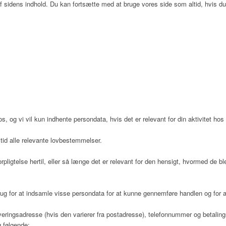
 sidens indhold. Du kan fortsætte med at bruge vores side som altid, hvis du 
os, og vi vil kun indhente persondata, hvis det er relevant for din aktivitet h
gkoordinator
tid alle relevante lovbestemmelser.
rpligtelse hertil, eller så længe det er relevant for den hensigt, hvormed de b
rug for at indsamle visse persondata for at kunne gennemføre handlen og for at
eringsadresse (hvis den varierer fra postadresse), telefonnummer og betaling
 følgende: