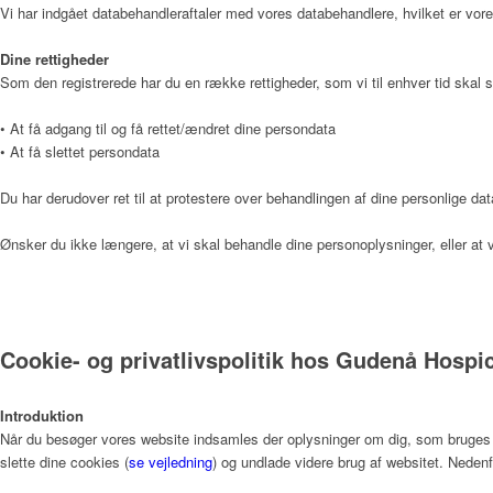
Vi har indgået databehandleraftaler med vores databehandlere, hvilket er vore
Dine rettigheder
Som den registrerede har du en række rettigheder, som vi til enhver tid skal s
Kunst
• At få adgang til og få rettet/ændret dine persondata
• At få slettet persondata
Donationer
Du har derudover ret til at protestere over behandlingen af dine personlige dat
Ønsker du ikke længere, at vi skal behandle dine personoplysninger, eller 
Galleri
Cookie- og privatlivspolitik hos Gudenå Hospi
Pjecer
Introduktion
Når du besøger vores website indsamles der oplysninger om dig, som bruges til
slette dine cookies (
se vejledning
) og undlade videre brug af websitet. Nedenf
Årsrapporter