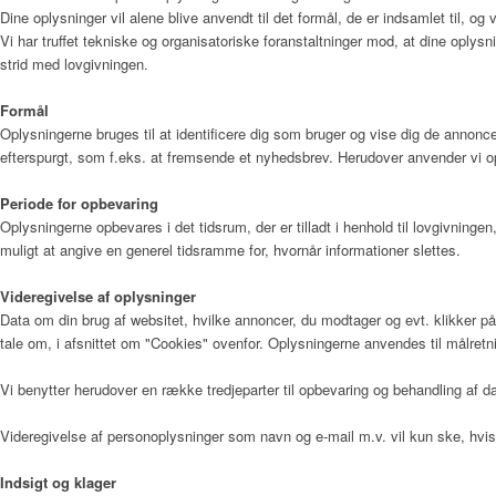
Dine oplysninger vil alene blive anvendt til det formål, de er indsamlet til, og v
Vi har truffet tekniske og organisatoriske foranstaltninger mod, at dine oplysni
Sådan bliver man henvist
strid med lovgivningen.
Formål
Oplysningerne bruges til at identificere dig som bruger og vise dig de annonce
Praktisk information
efterspurgt, som f.eks. at fremsende et nyhedsbrev. Herudover anvender vi op
Periode for opbevaring
Oplysningerne opbevares i det tidsrum, der er tilladt i henhold til lovgivnin
muligt at angive en generel tidsramme for, hvornår informationer slettes.
Frivillig
Videregivelse af oplysninger
Data om din brug af websitet, hvilke annoncer, du modtager og evt. klikker på,
tale om, i afsnittet om "Cookies" ovenfor. Oplysningerne anvendes til målretn
De frivillige gør en forskel
Vi benytter herudover en række tredjeparter til opbevaring og behandling af
Videregivelse af personoplysninger som navn og e-mail m.v. vil kun ske, hvis 
Frivilligkoordinator
Indsigt og klager