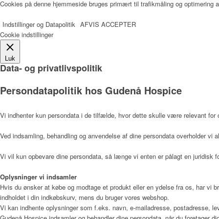
Psykolog
Cookies på denne hjemmeside bruges primært til trafikmåling og optimering af
Indstillinger og Datapolitik
AFVIS
ACCEPTER
Cookie indstillinger
Musikterapeut
Luk
Data- og privatlivspolitik
Persondatapolitik hos Gudenå Hospice
Køkken og rengøring
Vi indhenter kun persondata i de tilfælde, hvor dette skulle være relevant for 
Pedel
Ved indsamling, behandling og anvendelse af dine persondata overholder vi al
Vi vil kun opbevare dine persondata, så længe vi enten er pålagt en juridisk fo
Ergoterapeut og Frivilli
Oplysninger vi indsamler
Hvis du ønsker at købe og modtage et produkt eller en ydelse fra os, har vi b
indholdet i din indkøbskurv, mens du bruger vores webshop.
Vi kan indhente oplysninger som f.eks. navn, e-mailadresse, postadresse, lev
Gudenå Hospice indsamler og behandler dine persondata, når du foretager dig
Sekretær