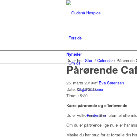
Forside
Nyheder
Du er her:
Start
/
Calendar
/
Pårørende 
Om os
Pårørende Ca
25. marts 2019
/
af
Eva Sørensen
Date: 05/12/2018
Organisationen
Time: 15:30
Kære pårørende og efterlevende
Du er velkommen til en uformel eftermid
Bestyrelse
Om du er pårørende lige nu eller har mi
Måske du har brug for at fortælle din hist