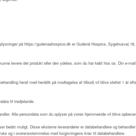
oplysninger på
https://gudenaahospice.dk
er
Gudenå Hospice
,
Sygehusvej 18,
kunne levere det produkt eller den ydelse, som du har købt hos os. Din e-mai
ehandling heraf med henblik på modtagelse af tilbud) vil blive slettet 1 år eft
data til tredjelande.
dler. Alle persondata som du oplyser på vores hjemmeside vil blive opbevar
er bedst muligt. Disse eksterne leverandører er databehandlere og behandler i
struks og i overensstemmelse med lovgivningens krav til databehandlere.