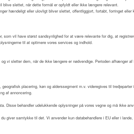
il blive slettet, når dette formål er opfyldt eller ikke længere relevant.
nger hændeligt eller ulovligt bliver slettet, offentliggjort, fortabt, forringet
r, som vil have størst sandsynlighed for at være relevante for dig, at registre
lysningerne til at optimere vores services og indhold.
gen, og vi sletter dem, når de ikke længere er nødvendige. Perioden afhænger a
 geografisk placering, køn og alderssegment m.v. videregives til tredjeparter 
ing af annoncering.
 data. Disse behandler udelukkende oplysninger på vores vegne og må ikke anv
du giver samtykke til det. Vi anvender kun databehandlere i EU eller i lande, 