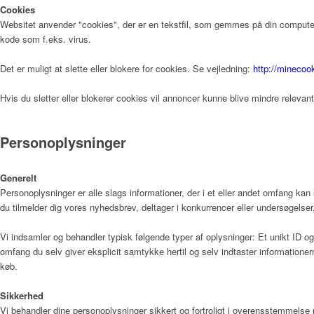
Cookies
Websitet anvender "cookies", der er en tekstfil, som gemmes på din computer,
kode som f.eks. virus.
Årsrapport 2018 (PDF)
Det er muligt at slette eller blokere for cookies. Se vejledning:
http://minecoo
Hvis du sletter eller blokerer cookies vil annoncer kunne blive mindre relevan
Fagfolk
Personoplysninger
Henvisning
Generelt
Personoplysninger er alle slags informationer, der i et eller andet omfang kan
du tilmelder dig vores nyhedsbrev, deltager i konkurrencer eller undersøgelser,
Publikationer
Vi indsamler og behandler typisk følgende typer af oplysninger: Et unikt ID og 
omfang du selv giver eksplicit samtykke hertil og selv indtaster informatione
køb.
Patienter og pårørende
Sikkerhed
Vi behandler dine personoplysninger sikkert og fortroligt i overensstemmels