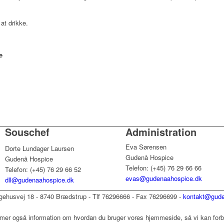
 at drikke.
e
Souschef
Administration
Eva Sørensen
Dorte Lundager Laursen
Gudenå Hospice
Gudenå Hospice
Telefon: (+45) 76 29 66 66
Telefon: (+45) 76 29 66 52
evas@gudenaahospice.dk
dll@gudenaahospice.dk
ehusvej 18 - 8740 Brædstrup - Tlf 76296666 - Fax 76296699 -
kontakt@gude
mer også information om hvordan du bruger vores hjemmeside, så vi kan forbe