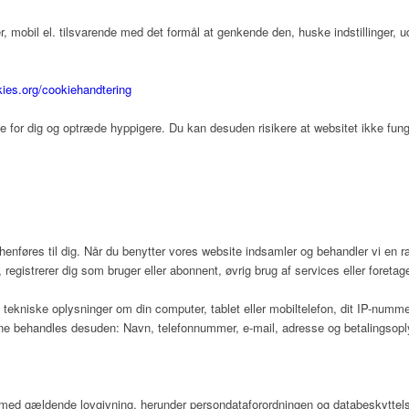
 mobil el. tilsvarende med det formål at genkende den, huske indstillinger, u
kies.org/cookiehandtering
te for dig og optræde hyppigere. Du kan desuden risikere at websitet ikke funge
 henføres til dig. Når du benytter vores website indsamler og behandler vi en 
 registrerer dig som bruger eller abonnent, øvrig brug af services eller foretag
tekniske oplysninger om din computer, tablet eller mobiltelefon, dit IP-nummer,
rne behandles desuden: Navn, telefonnummer, e-mail, adresse og betalingsoplysn
e med gældende lovgivning, herunder persondataforordningen og databeskyttel