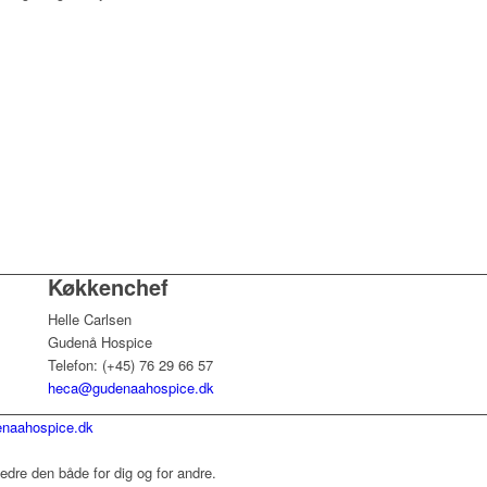
Køkkenchef
Helle Carlsen
Gudenå Hospice
Telefon: (+45) 76 29 66 57
heca@gudenaahospice.dk
naahospice.dk
dre den både for dig og for andre.