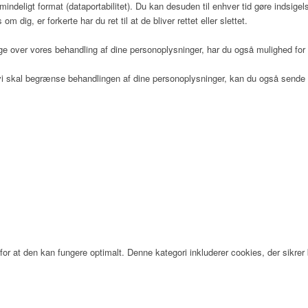
 almindeligt format (dataportabilitet). Du kan desuden til enhver tid gøre indsi
dig, er forkerte har du ret til at de bliver rettet eller slettet.
 over vores behandling af dine personoplysninger, har du også mulighed for a
at vi skal begrænse behandlingen af dine personoplysninger, kan du også sen
 Hospice (PDF)
or at den kan fungere optimalt. Denne kategori inkluderer cookies, der sikr