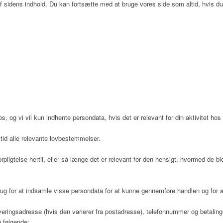
 sidens indhold. Du kan fortsætte med at bruge vores side som altid, hvis du 
os, og vi vil kun indhente persondata, hvis det er relevant for din aktivitet h
tid alle relevante lovbestemmelser.
rpligtelse hertil, eller så længe det er relevant for den hensigt, hvormed de b
gkoordinator
rug for at indsamle visse persondata for at kunne gennemføre handlen og for at
eringsadresse (hvis den varierer fra postadresse), telefonnummer og betaling
 følgende: