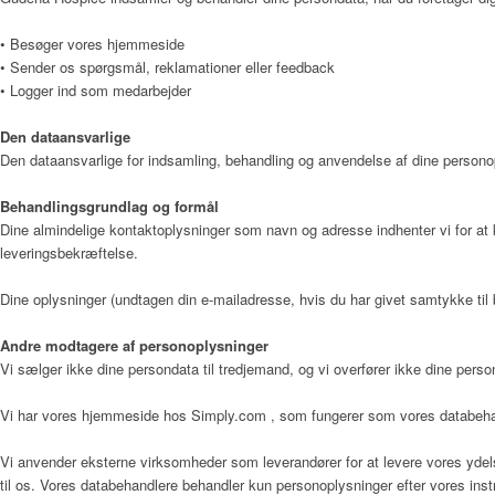
• Besøger vores hjemmeside
• Sender os spørgsmål, reklamationer eller feedback
• Logger ind som medarbejder
Læger
Den dataansvarlige
Den dataansvarlige for indsamling, behandling og anvendelse af dine person
Værdier
Behandlingsgrundlag og formål
Dine almindelige kontaktoplysninger som navn og adresse indhenter vi for at 
leveringsbekræftelse.
Hospicefilosofi og palliation
Dine oplysninger (undtagen din e-mailadresse, hvis du har givet samtykke til b
Andre modtagere af personoplysninger
Vi sælger ikke dine persondata til tredjemand, og vi overfører ikke dine person
Vedtægter
Vi har vores hjemmeside hos Simply.com , som fungerer som vores databehan
Vi anvender eksterne virksomheder som leverandører for at levere vores ydels
til os. Vores databehandlere behandler kun personoplysninger efter vores in
Rammer