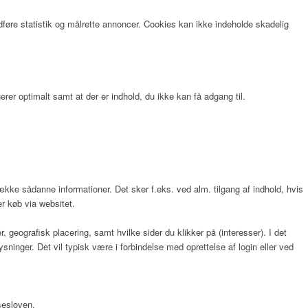
dføre statistik og målrette annoncer. Cookies kan ikke indeholde skadelig
rer optimalt samt at der er indhold, du ikke kan få adgang til.
række sådanne informationer. Det sker f.eks. ved alm. tilgang af indhold, hvis
er køb via websitet.
 geografisk placering, samt hvilke sider du klikker på (interesser). I det
inger. Det vil typisk være i forbindelse med oprettelse af login eller ved
sesloven.