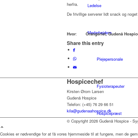
herfra.
Ledelse
De frivillige serverer lidt snack og noget
Medarbejdere
Hvor
:
Orangeriet, Gudenå Hospic
Share this entry
Plejepersonale
Hospicechef
Fysioterapeuter
Kirsten Ørom Larsen
Gudenå Hospice
Telefon: (+45) 76 29 66 51
kila@gudenaahospice.dk
Hospicepræst
© Copyright 2026 Gudenå Hospice - Syg
Cookies er nødvendige for at få vores hjemmeside til at fungere, men de gem