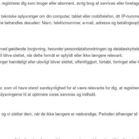
 registrerer dig som bruger eller abonnent, øvrig brug af services eller foretag
tekniske oplysninger om din computer, tablet eller mobiltelefon, dit IP-nummer,
rne behandles desuden: Navn, telefonnummer, e-mail, adresse og betalingsoplysn
e med gældende lovgivning, herunder persondataforordningen og databeskyttel
il blive slettet, når dette formål er opfyldt eller ikke længere relevant.
nger hændeligt eller ulovligt bliver slettet, offentliggjort, fortabt, forringet
r, som vil have størst sandsynlighed for at være relevante for dig, at registre
lysningerne til at optimere vores services og indhold.
gen, og vi sletter dem, når de ikke længere er nødvendige. Perioden afhænger a