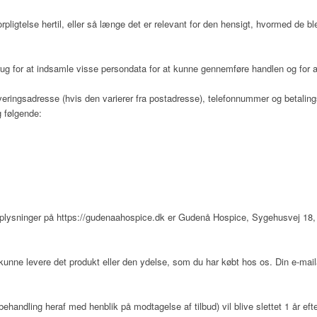
rpligtelse hertil, eller så længe det er relevant for den hensigt, hvormed de b
rug for at indsamle visse persondata for at kunne gennemføre handlen og for at
eringsadresse (hvis den varierer fra postadresse), telefonnummer og betaling
 følgende:
oplysninger på
https://gudenaahospice.dk
er
Gudenå Hospice
,
Sygehusvej 18,
kunne levere det produkt eller den ydelse, som du har købt hos os. Din e-mai
ehandling heraf med henblik på modtagelse af tilbud) vil blive slettet 1 år eft