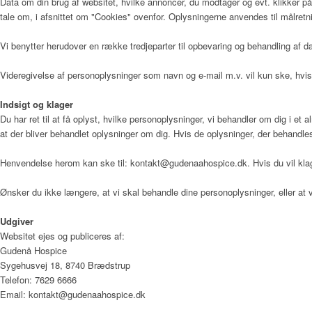
Data om din brug af websitet, hvilke annoncer, du modtager og evt. klikker på,
tale om, i afsnittet om "Cookies" ovenfor. Oplysningerne anvendes til målretn
Vi benytter herudover en række tredjeparter til opbevaring og behandling af
Videregivelse af personoplysninger som navn og e-mail m.v. vil kun ske, hvis 
Indsigt og klager
Du har ret til at få oplyst, hvilke personoplysninger, vi behandler om dig i et
at der bliver behandlet oplysninger om dig. Hvis de oplysninger, der behandles om 
Henvendelse herom kan ske til: kontakt@gudenaahospice.dk. Hvis du vil klage
Ønsker du ikke længere, at vi skal behandle dine personoplysninger, eller 
Udgiver
Websitet ejes og publiceres af:
Gudenå Hospice
Sygehusvej 18, 8740 Brædstrup
Telefon: 7629 6666
Email: kontakt@gudenaahospice.dk