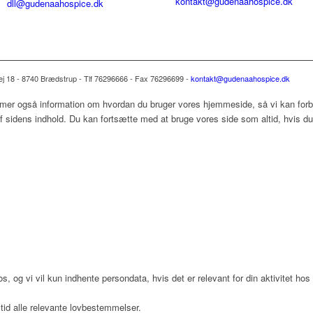
kontakt@gudenaahospice.dk
dll@gudenaahospice.dk
 18 - 8740 Brædstrup - Tlf 76296666 - Fax 76296699 -
kontakt@gudenaahospice.dk
mer også information om hvordan du bruger vores hjemmeside, så vi kan forbe
 sidens indhold. Du kan fortsætte med at bruge vores side som altid, hvis du 
os, og vi vil kun indhente persondata, hvis det er relevant for din aktivitet h
tid alle relevante lovbestemmelser.