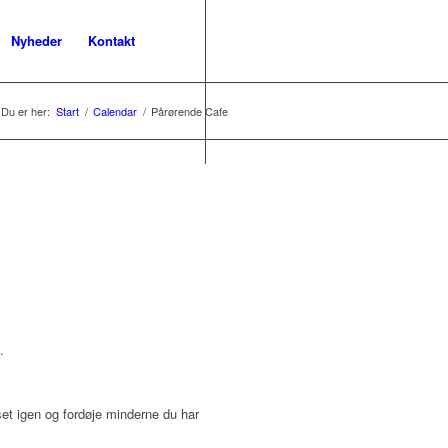
Nyheder
Kontakt
Du er her:
Start
/
Calendar
/
Pårørende Cafe
.
huset igen og fordøje minderne du har