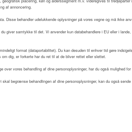
 geografisk placering, køn og alderssegment m.v. videregives til tredjeparter 
ing af annoncering.
 data. Disse behandler udelukkende oplysninger på vores vegne og må ikke anv
du giver samtykke til det. Vi anvender kun databehandlere i EU eller i lande, 
 almindeligt format (dataportabilitet). Du kan desuden til enhver tid gøre indsi
dig, er forkerte har du ret til at de bliver rettet eller slettet.
 over vores behandling af dine personoplysninger, har du også mulighed for a
at vi skal begrænse behandlingen af dine personoplysninger, kan du også sen