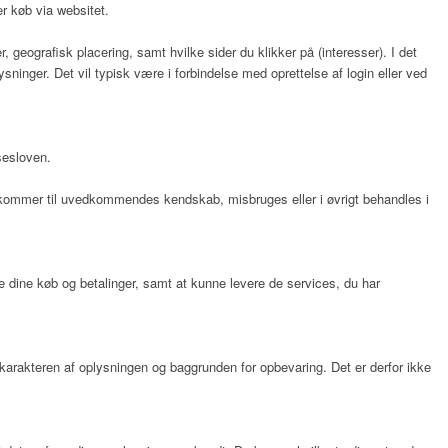
er køb via websitet.
 geografisk placering, samt hvilke sider du klikker på (interesser). I det
inger. Det vil typisk være i forbindelse med oprettelse af login eller ved
sesloven.
 eller kommer til uvedkommendes kendskab, misbruges eller i øvrigt behandles i
re dine køb og betalinger, samt at kunne levere de services, du har
f karakteren af oplysningen og baggrunden for opbevaring. Det er derfor ikke