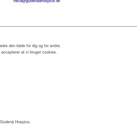
heca@gudenaahospice.dk
dre den både for dig og for andre.
accepterer at vi bruger cookies.
os Gudenå Hospice.