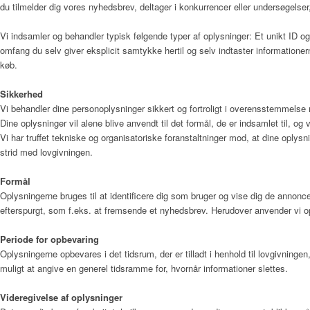
du tilmelder dig vores nyhedsbrev, deltager i konkurrencer eller undersøgelser,
Vi indsamler og behandler typisk følgende typer af oplysninger: Et unikt ID og 
omfang du selv giver eksplicit samtykke hertil og selv indtaster informatione
køb.
Sikkerhed
Vi behandler dine personoplysninger sikkert og fortroligt i overensstemmels
Dine oplysninger vil alene blive anvendt til det formål, de er indsamlet til, og v
Vi har truffet tekniske og organisatoriske foranstaltninger mod, at dine oplysni
strid med lovgivningen.
Formål
Oplysningerne bruges til at identificere dig som bruger og vise dig de annonce
efterspurgt, som f.eks. at fremsende et nyhedsbrev. Herudover anvender vi op
Periode for opbevaring
Oplysningerne opbevares i det tidsrum, der er tilladt i henhold til lovgivnin
muligt at angive en generel tidsramme for, hvornår informationer slettes.
Videregivelse af oplysninger