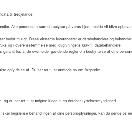
data til tredjelande.
dler. Alle persondata som du oplyser på vores hjemmeside vil blive opbevar
er bedst muligt. Disse eksterne leverandører er databehandlere og behandler i
struks og i overensstemmelse med lovgivningens krav til databehandlere.
s garanti for, at de overholder gældende regler om beskyttelse af dine person
ikre opfyldelse af. Du har ret til at anmode os om følgende:
a, og du har ret til at indgive klage til en databeskyttelsesmyndighed.
at vi skal begrænse behandlingen af dine personoplysninger, kan du sende os