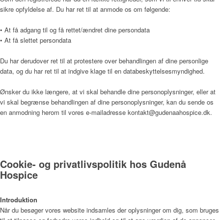
sikre opfyldelse af. Du har ret til at anmode os om følgende:
Bliv frivillig
• At få adgang til og få rettet/ændret dine persondata
• At få slettet persondata
Du har derudover ret til at protestere over behandlingen af dine personlige
Vagtplan og booking
data, og du har ret til at indgive klage til en databeskyttelsesmyndighed.
Ønsker du ikke længere, at vi skal behandle dine personoplysninger, eller at
vi skal begrænse behandlingen af dine personoplysninger, kan du sende os
Pjece om Frivillighed på Gudenå Hospice (PDF)
en anmodning herom til vores e-mailadresse kontakt@gudenaahospice.dk.
Støtteforening
Cookie- og privatlivspolitik hos Gudenå
Hospice
Formål
Introduktion
Når du besøger vores website indsamles der oplysninger om dig, som bruges