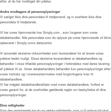
efter, at du har modtaget din ydelse.
Andre modtagere af personoplysninger
Sådan bliver man henvist
Vi sælger ikke dine persondata til tredjemand, og vi overfører ikke dine
persondata til tredjelande.
Vi har vores hjemmeside hos Simply.com , som fungerer som vores
Praktisk information
databehandler. Alle persondata som du oplyser på vores hjemmeside vil blive
opbevaret i Simply.coms datacentre.
Vi anvender eksterne virksomheder som leverandører for at levere vores
Frivillig
ydelser bedst muligt. Disse eksterne leverandører er databehandlere og
behandler i visse tilfælde personoplysninger i forbindelse med deres levering
af ydelser til os. Vores databehandlere behandler kun personoplysninger efter
vores instruks og i overensstemmelse med lovgivningens krav til
De frivillige gør en forskel
databehandlere.
Vi har indgået databehandleraftaler med vores databehandlere, hvilket er
vores garanti for, at de overholder gældende regler om beskyttelse af dine
personoplysninger.
Frivilligkoordinator
Dine rettigheder
Som den registrerede har du en række rettigheder, som vi til enhver tid skal