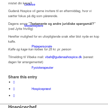
mistet din kære?
Ledelse
Gudenå Hospice vil gerne invitere til en eftermiddag, hvor vi
sætter fokus på dig som pårørende.
Dagens emne
”Testamente og andre juridiske spørgsmål?”
Medarbejdere
(ved Jytte frivillig)
Herefter mulighed for en uforpligtende snak eller blot nyde en kop
kaffe.
Plejepersonale
Kaffe og kage kan købes for 25 kr. pr. person
Tilmelding til Vibeke mail:
vbah@gudenaahospice.dk
(senest
dagen før arrangementet)
Fysioterapeuter
Share this entry
Hospicepræst
Hospicechef