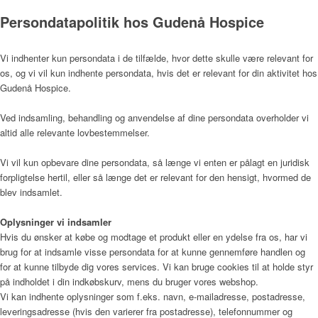
Persondatapolitik hos Gudenå Hospice
Kunst
Vi indhenter kun persondata i de tilfælde, hvor dette skulle være relevant for
os, og vi vil kun indhente persondata, hvis det er relevant for din aktivitet hos
Gudenå Hospice.
Ved indsamling, behandling og anvendelse af dine persondata overholder vi
Donationer
altid alle relevante lovbestemmelser.
Vi vil kun opbevare dine persondata, så længe vi enten er pålagt en juridisk
forpligtelse hertil, eller så længe det er relevant for den hensigt, hvormed de
Galleri
blev indsamlet.
Oplysninger vi indsamler
Hvis du ønsker at købe og modtage et produkt eller en ydelse fra os, har vi
Pjecer
brug for at indsamle visse persondata for at kunne gennemføre handlen og
for at kunne tilbyde dig vores services. Vi kan bruge cookies til at holde styr
på indholdet i din indkøbskurv, mens du bruger vores webshop.
Vi kan indhente oplysninger som f.eks. navn, e-mailadresse, postadresse,
Årsrapporter
leveringsadresse (hvis den varierer fra postadresse), telefonnummer og