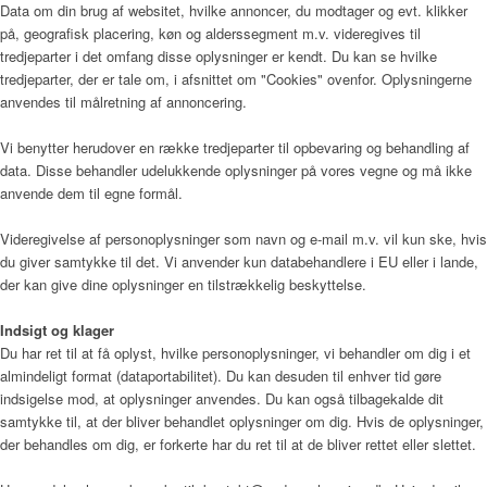
Data om din brug af websitet, hvilke annoncer, du modtager og evt. klikker
på, geografisk placering, køn og alderssegment m.v. videregives til
tredjeparter i det omfang disse oplysninger er kendt. Du kan se hvilke
tredjeparter, der er tale om, i afsnittet om "Cookies" ovenfor. Oplysningerne
anvendes til målretning af annoncering.
Vi benytter herudover en række tredjeparter til opbevaring og behandling af
data. Disse behandler udelukkende oplysninger på vores vegne og må ikke
anvende dem til egne formål.
Videregivelse af personoplysninger som navn og e-mail m.v. vil kun ske, hvis
du giver samtykke til det. Vi anvender kun databehandlere i EU eller i lande,
der kan give dine oplysninger en tilstrækkelig beskyttelse.
Indsigt og klager
Du har ret til at få oplyst, hvilke personoplysninger, vi behandler om dig i et
almindeligt format (dataportabilitet). Du kan desuden til enhver tid gøre
indsigelse mod, at oplysninger anvendes. Du kan også tilbagekalde dit
samtykke til, at der bliver behandlet oplysninger om dig. Hvis de oplysninger,
der behandles om dig, er forkerte har du ret til at de bliver rettet eller slettet.