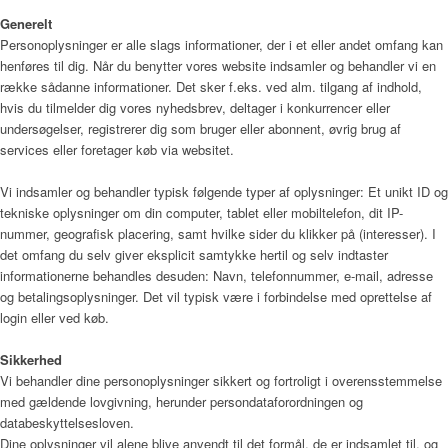
Menu
Generelt
Personoplysninger er alle slags informationer, der i et eller andet omfang kan
henføres til dig. Når du benytter vores website indsamler og behandler vi en
række sådanne informationer. Det sker f.eks. ved alm. tilgang af indhold,
hvis du tilmelder dig vores nyhedsbrev, deltager i konkurrencer eller
undersøgelser, registrerer dig som bruger eller abonnent, øvrig brug af
services eller foretager køb via websitet.
Vi indsamler og behandler typisk følgende typer af oplysninger: Et unikt ID og
tekniske oplysninger om din computer, tablet eller mobiltelefon, dit IP-
nummer, geografisk placering, samt hvilke sider du klikker på (interesser). I
det omfang du selv giver eksplicit samtykke hertil og selv indtaster
informationerne behandles desuden: Navn, telefonnummer, e-mail, adresse
og betalingsoplysninger. Det vil typisk være i forbindelse med oprettelse af
login eller ved køb.
Sikkerhed
Vi behandler dine personoplysninger sikkert og fortroligt i overensstemmelse
med gældende lovgivning, herunder persondataforordningen og
databeskyttelsesloven.
Dine oplysninger vil alene blive anvendt til det formål, de er indsamlet til, og