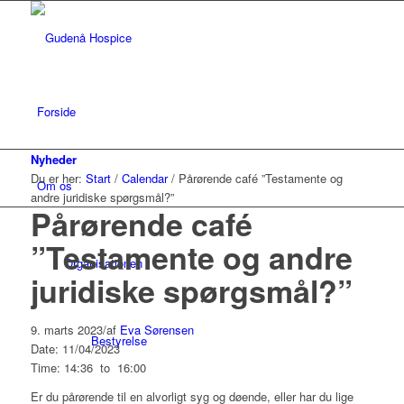
Forside
Nyheder
Du er her:
Start
/
Calendar
/
Pårørende café ”Testamente og
Om os
andre juridiske spørgsmål?”
Pårørende café
”Testamente og andre
Organisationen
juridiske spørgsmål?”
9. marts 2023
/
af
Eva Sørensen
Bestyrelse
Date: 11/04/2023
Time: 14:36
to
16:00
Er du pårørende til en alvorligt syg og døende, eller har du lige