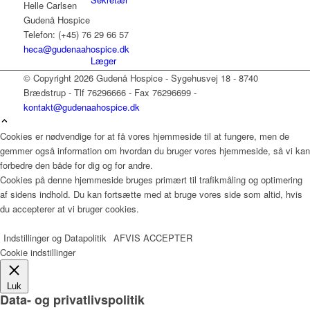
Helle Carlsen
Gudenå Hospice
Telefon: (+45) 76 29 66 57
heca@gudenaahospice.dk
Læger
© Copyright 2026 Gudenå Hospice - Sygehusvej 18 - 8740
Brædstrup - Tlf 76296666 - Fax 76296699 -
kontakt@gudenaahospice.dk
Værdier
Cookies er nødvendige for at få vores hjemmeside til at fungere, men de
gemmer også information om hvordan du bruger vores hjemmeside, så vi kan
forbedre den både for dig og for andre.
Cookies på denne hjemmeside bruges primært til trafikmåling og optimering
Hospicefilosofi og palliation
af sidens indhold. Du kan fortsætte med at bruge vores side som altid, hvis
du accepterer at vi bruger cookies.
Indstillinger og Datapolitik
AFVIS
ACCEPTER
Vedtægter
Cookie indstillinger
Luk
Data- og privatlivspolitik
Rammer