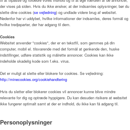
til at tilpasse og forbedre vores indhold og til at øge værdien af de annoncer,
der vises på siden. Hvis du ikke ønsker, at der indsamles oplysninger, bør du
Nyheder
slette dine cookies (
se vejledning
) og undlade videre brug af websitet.
Nedenfor har vi uddybet, hvilke informationer der indsamles, deres formål og
hvilke tredjeparter, der har adgang til dem.
Nyheder
Cookies
Websitet anvender "cookies", der er en tekstfil, som gemmes på din
computer, mobil el. tilsvarende med det formål at genkende den, huske
indstillinger, udføre statistik og målrette annoncer. Cookies kan ikke
Ledige stillinger
indeholde skadelig kode som f.eks. virus.
Det er muligt at slette eller blokere for cookies. Se vejledning:
http://minecookies.org/cookiehandtering
Kontakt
Hvis du sletter eller blokerer cookies vil annoncer kunne blive mindre
relevante for dig og optræde hyppigere. Du kan desuden risikere at websitet
ikke fungerer optimalt samt at der er indhold, du ikke kan få adgang til.
Personoplysninger