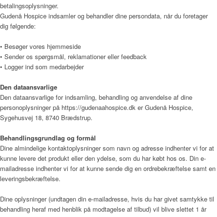
betalingsoplysninger.
Gudenå Hospice indsamler og behandler dine persondata, når du foretager
dig følgende:
Årsrapport 2018 (PDF)
• Besøger vores hjemmeside
• Sender os spørgsmål, reklamationer eller feedback
• Logger ind som medarbejder
Fagfolk
Den dataansvarlige
Den dataansvarlige for indsamling, behandling og anvendelse af dine
personoplysninger på
https://gudenaahospice.dk
er
Gudenå Hospice
,
Sygehusvej 18, 8740 Brædstrup
.
Henvisning
Behandlingsgrundlag og formål
Dine almindelige kontaktoplysninger som navn og adresse indhenter vi for at
kunne levere det produkt eller den ydelse, som du har købt hos os. Din e-
Publikationer
mailadresse indhenter vi for at kunne sende dig en ordrebekræftelse samt en
leveringsbekræftelse.
Dine oplysninger (undtagen din e-mailadresse, hvis du har givet samtykke til
Patienter og pårørende
behandling heraf med henblik på modtagelse af tilbud) vil blive slettet 1 år