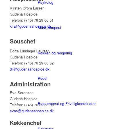
Psykolog
Kirsten Ørom Larsen
Gudenå Hospice
Telefon: (+45) 76 29 66 51
kila@gudenaahospice.dk
Musikterapeut
Souschef
Dorte Lundager Laursen
Køkken og rengøring
Gudenå Hospice
Telefon: (+45) 76 29 66 52
dll@gudenaahospice.dk
Pedel
Administration
Eva Sørensen
Gudenå Hospice
Ergoterapeut og Frivilligkoordinator
Telefon: (+45) 76 29 66 66
evas@gudenaahospice.dk
Køkkenchef
Sekretær