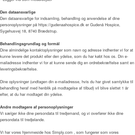
Den dataansvarlige
Den dataansvarlige for indsamling, behandling og anvendelse af dine
Årsrapport 2018 (PDF)
personoplysninger på
https://gudenaahospice.dk
er
Gudenå Hospice
,
Sygehusvej 18, 8740 Brædstrup
.
Behandlingsgrundlag og formål
Fagfolk
Dine almindelige kontaktoplysninger som navn og adresse indhenter vi for at
kunne levere det produkt eller den ydelse, som du har købt hos os. Din e-
mailadresse indhenter vi for at kunne sende dig en ordrebekræftelse samt en
leveringsbekræftelse.
Henvisning
Dine oplysninger (undtagen din e-mailadresse, hvis du har givet samtykke til
behandling heraf med henblik på modtagelse af tilbud) vil blive slettet 1 år
efter, at du har modtaget din ydelse.
Publikationer
Andre modtagere af personoplysninger
Vi sælger ikke dine persondata til tredjemand, og vi overfører ikke dine
persondata til tredjelande.
Patienter og pårørende
Vi har vores hjemmeside hos Simply.com , som fungerer som vores