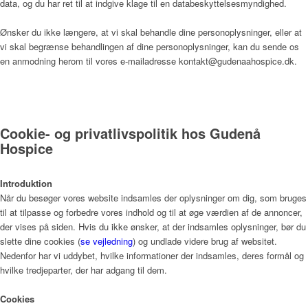
data, og du har ret til at indgive klage til en databeskyttelsesmyndighed.
Bliv frivillig
Ønsker du ikke længere, at vi skal behandle dine personoplysninger, eller at
vi skal begrænse behandlingen af dine personoplysninger, kan du sende os
en anmodning herom til vores e-mailadresse kontakt@gudenaahospice.dk.
Vagtplan og booking
Cookie- og privatlivspolitik hos Gudenå
Hospice
Pjece om Frivillighed på Gudenå Hospice (PDF)
Introduktion
Når du besøger vores website indsamles der oplysninger om dig, som bruges
Støtteforening
til at tilpasse og forbedre vores indhold og til at øge værdien af de annoncer,
der vises på siden. Hvis du ikke ønsker, at der indsamles oplysninger, bør du
slette dine cookies (
se vejledning
) og undlade videre brug af websitet.
Nedenfor har vi uddybet, hvilke informationer der indsamles, deres formål og
Formål
hvilke tredjeparter, der har adgang til dem.
Cookies