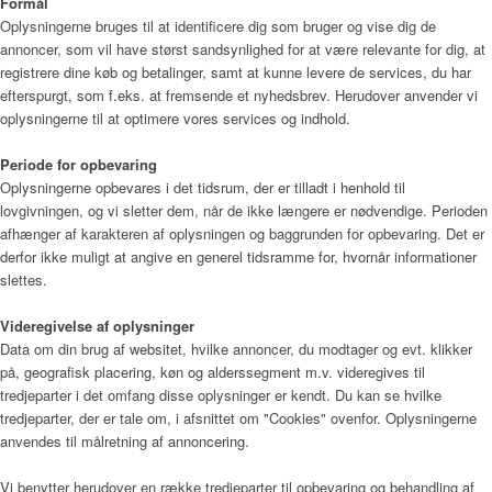
Formål
Oplysningerne bruges til at identificere dig som bruger og vise dig de
annoncer, som vil have størst sandsynlighed for at være relevante for dig, at
registrere dine køb og betalinger, samt at kunne levere de services, du har
efterspurgt, som f.eks. at fremsende et nyhedsbrev. Herudover anvender vi
oplysningerne til at optimere vores services og indhold.
Periode for opbevaring
Oplysningerne opbevares i det tidsrum, der er tilladt i henhold til
lovgivningen, og vi sletter dem, når de ikke længere er nødvendige. Perioden
afhænger af karakteren af oplysningen og baggrunden for opbevaring. Det er
derfor ikke muligt at angive en generel tidsramme for, hvornår informationer
slettes.
Videregivelse af oplysninger
Data om din brug af websitet, hvilke annoncer, du modtager og evt. klikker
på, geografisk placering, køn og alderssegment m.v. videregives til
tredjeparter i det omfang disse oplysninger er kendt. Du kan se hvilke
tredjeparter, der er tale om, i afsnittet om "Cookies" ovenfor. Oplysningerne
anvendes til målretning af annoncering.
Vi benytter herudover en række tredjeparter til opbevaring og behandling af