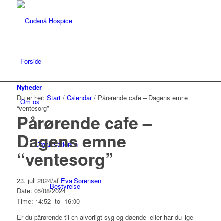
Forside
Nyheder
Du er her:
Start
/
Calendar
/
Pårørende cafe – Dagens emne
Om os
“ventesorg”
Pårørende cafe –
Dagens emne
Organisationen
“ventesorg”
23. juli 2024
/
af
Eva Sørensen
Bestyrelse
Date: 06/08/2024
Time: 14:52
to
16:00
Er du pårørende til en alvorligt syg og døende, eller har du lige