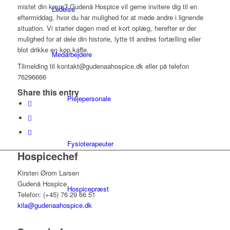
mistet din kære? Gudenå Hospice vil gerne invitere dig til en
Ledelse
eftermiddag, hvor du har mulighed for at møde andre i lignende
situation. Vi starter dagen med et kort oplæg, herefter er der
mulighed for at dele din historie, lytte til andres fortælling eller
blot drikke en kop kaffe.
Medarbejdere
Tilmelding til kontakt@gudenaahospice.dk eller på telefon
76296666
Share this entry
Plejepersonale
Fysioterapeuter
Hospicechef
Kirsten Ørom Larsen
Gudenå Hospice
Hospicepræst
Telefon: (+45) 76 29 66 51
kila@gudenaahospice.dk