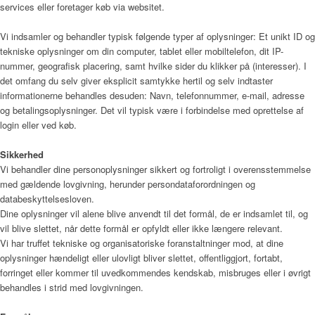
Menu
services eller foretager køb via websitet.
Vi indsamler og behandler typisk følgende typer af oplysninger: Et unikt ID og
tekniske oplysninger om din computer, tablet eller mobiltelefon, dit IP-
nummer, geografisk placering, samt hvilke sider du klikker på (interesser). I
det omfang du selv giver eksplicit samtykke hertil og selv indtaster
informationerne behandles desuden: Navn, telefonnummer, e-mail, adresse
og betalingsoplysninger. Det vil typisk være i forbindelse med oprettelse af
login eller ved køb.
Sikkerhed
Vi behandler dine personoplysninger sikkert og fortroligt i overensstemmelse
med gældende lovgivning, herunder persondataforordningen og
databeskyttelsesloven.
Dine oplysninger vil alene blive anvendt til det formål, de er indsamlet til, og
vil blive slettet, når dette formål er opfyldt eller ikke længere relevant.
Vi har truffet tekniske og organisatoriske foranstaltninger mod, at dine
oplysninger hændeligt eller ulovligt bliver slettet, offentliggjort, fortabt,
forringet eller kommer til uvedkommendes kendskab, misbruges eller i øvrigt
behandles i strid med lovgivningen.