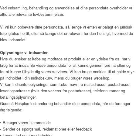
Ved indsamling, behandling og anvendelse af dine persondata overholder vi
altid alle relevante lovbestemmelser.
Kunst
Vi vil kun opbevare dine persondata, så længe vi enten er pålagt en juridisk
forpligtelse hertil, eller så længe det er relevant for den hensigt, hvormed de
blev indsamlet.
Donationer
Oplysninger vi indsamler
Hvis du ønsker at købe og modtage et produkt eller en ydelse fra os, har vi
brug for at indsamle visse persondata for at kunne gennemføre handlen og
for at kunne tilbyde dig vores services. Vi kan bruge cookies til at holde styr
Galleri
på indholdet i din indkøbskurv, mens du bruger vores webshop.
Vi kan indhente oplysninger som f.eks. navn, e-mailadresse, postadresse,
leveringsadresse (hvis den varierer fra postadresse), telefonnummer og
betalingsoplysninger.
Gudenå Hospice indsamler og behandler dine persondata, når du foretager
Pjecer
dig følgende:
• Besøger vores hjemmeside
• Sender os spørgsmål, reklamationer eller feedback
Årsrapporter
• Logger ind som medarbejder