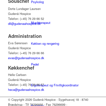
Souschef
Psykolog
Dorte Lundager Laursen
Gudenå Hospice
Telefon: (+45) 76 29 66 52
Musikterapeut
dll@gudenaahospice.dk
Administration
Eva Sørensen
Køkken og rengøring
Gudenå Hospice
Telefon: (+45) 76 29 66 66
evas@gudenaahospice.dk
Pedel
Køkkenchef
Helle Carlsen
Gudenå Hospice
Telefon: (+45) 76 29 66 57
Ergoterapeut og Frivilligkoordinator
heca@gudenaahospice.dk
© Copyright 2026 Gudenå Hospice - Sygehusvej 18 - 8740
Brædstrup - Tlf 76296666 - Fax 76296699 -
Sekretær