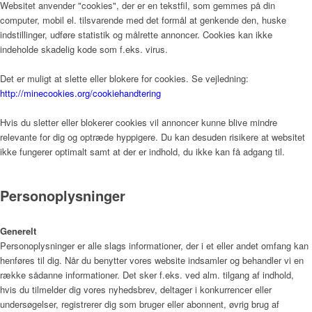
Websitet anvender "cookies", der er en tekstfil, som gemmes på din
computer, mobil el. tilsvarende med det formål at genkende den, huske
Nyheder
indstillinger, udføre statistik og målrette annoncer. Cookies kan ikke
indeholde skadelig kode som f.eks. virus.
Det er muligt at slette eller blokere for cookies. Se vejledning:
Nyheder
http://minecookies.org/cookiehandtering
Hvis du sletter eller blokerer cookies vil annoncer kunne blive mindre
relevante for dig og optræde hyppigere. Du kan desuden risikere at websitet
Ledige stillinger
ikke fungerer optimalt samt at der er indhold, du ikke kan få adgang til.
Personoplysninger
Kontakt
Generelt
Personoplysninger er alle slags informationer, der i et eller andet omfang kan
henføres til dig. Når du benytter vores website indsamler og behandler vi en
række sådanne informationer. Det sker f.eks. ved alm. tilgang af indhold,
hvis du tilmelder dig vores nyhedsbrev, deltager i konkurrencer eller
undersøgelser, registrerer dig som bruger eller abonnent, øvrig brug af