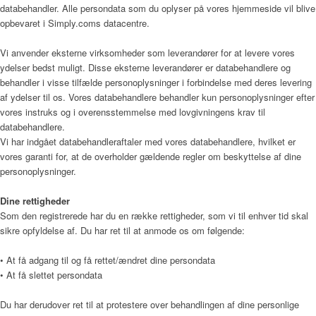
databehandler. Alle persondata som du oplyser på vores hjemmeside vil blive
opbevaret i Simply.coms datacentre.
Sådan bliver man henvist
Vi anvender eksterne virksomheder som leverandører for at levere vores
ydelser bedst muligt. Disse eksterne leverandører er databehandlere og
behandler i visse tilfælde personoplysninger i forbindelse med deres levering
af ydelser til os. Vores databehandlere behandler kun personoplysninger efter
Praktisk information
vores instruks og i overensstemmelse med lovgivningens krav til
databehandlere.
Vi har indgået databehandleraftaler med vores databehandlere, hvilket er
vores garanti for, at de overholder gældende regler om beskyttelse af dine
Frivillig
personoplysninger.
Dine rettigheder
Som den registrerede har du en række rettigheder, som vi til enhver tid skal
De frivillige gør en forskel
sikre opfyldelse af. Du har ret til at anmode os om følgende:
• At få adgang til og få rettet/ændret dine persondata
• At få slettet persondata
Frivilligkoordinator
Du har derudover ret til at protestere over behandlingen af dine personlige