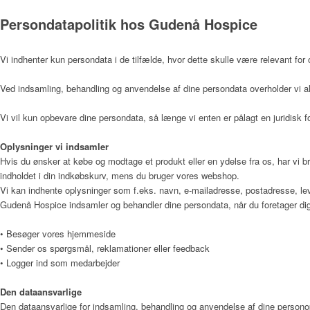
Psykolog
Persondatapolitik hos Gudenå Hospice
Vi indhenter kun persondata i de tilfælde, hvor dette skulle være relevant for 
Musikterapeut
Ved indsamling, behandling og anvendelse af dine persondata overholder vi al
Vi vil kun opbevare dine persondata, så længe vi enten er pålagt en juridisk fo
Køkken og rengøring
Oplysninger vi indsamler
Hvis du ønsker at købe og modtage et produkt eller en ydelse fra os, har vi b
indholdet i din indkøbskurv, mens du bruger vores webshop.
Pedel
Vi kan indhente oplysninger som f.eks. navn, e-mailadresse, postadresse, lev
Gudenå Hospice indsamler og behandler dine persondata, når du foretager dig
• Besøger vores hjemmeside
• Sender os spørgsmål, reklamationer eller feedback
Ergoterapeut og Frivilli
• Logger ind som medarbejder
Den dataansvarlige
Den dataansvarlige for indsamling, behandling og anvendelse af dine person
Sekretær