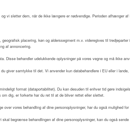
gen, og vi sletter dem, når de ikke længere er nødvendige. Perioden afhænger a
 geografisk placering, køn og alderssegment m.v. videregives til tredjeparter 
ing af annoncering.
 data. Disse behandler udelukkende oplysninger på vores vegne og må ikke anv
du giver samtykke til det. Vi anvender kun databehandlere i EU eller i lande, 
 almindeligt format (dataportabilitet). Du kan desuden til enhver tid gøre indsi
dig, er forkerte har du ret til at de bliver rettet eller slettet.
 over vores behandling af dine personoplysninger, har du også mulighed for a
at vi skal begrænse behandlingen af dine personoplysninger, kan du også sen