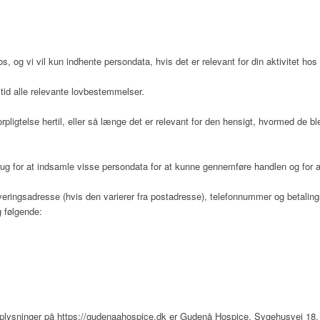
os, og vi vil kun indhente persondata, hvis det er relevant for din aktivitet h
tid alle relevante lovbestemmelser.
rpligtelse hertil, eller så længe det er relevant for den hensigt, hvormed de b
rug for at indsamle visse persondata for at kunne gennemføre handlen og for at
eringsadresse (hvis den varierer fra postadresse), telefonnummer og betaling
 følgende:
gkoordinator
oplysninger på
https://gudenaahospice.dk
er
Gudenå Hospice
,
Sygehusvej 18,