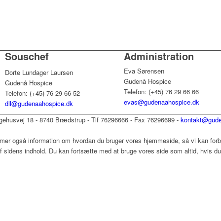
Souschef
Administration
Eva Sørensen
Dorte Lundager Laursen
Gudenå Hospice
Gudenå Hospice
Telefon: (+45) 76 29 66 66
Telefon: (+45) 76 29 66 52
evas@gudenaahospice.dk
dll@gudenaahospice.dk
ehusvej 18 - 8740 Brædstrup - Tlf 76296666 - Fax 76296699 -
kontakt@gude
mer også information om hvordan du bruger vores hjemmeside, så vi kan forbe
 sidens indhold. Du kan fortsætte med at bruge vores side som altid, hvis du 