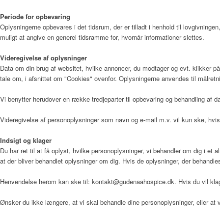
Periode for opbevaring
Sådan bliver man henvist
Oplysningerne opbevares i det tidsrum, der er tilladt i henhold til lovgivnin
muligt at angive en generel tidsramme for, hvornår informationer slettes.
Videregivelse af oplysninger
Data om din brug af websitet, hvilke annoncer, du modtager og evt. klikker på,
Praktisk information
tale om, i afsnittet om "Cookies" ovenfor. Oplysningerne anvendes til målretn
Vi benytter herudover en række tredjeparter til opbevaring og behandling af
Frivillig
Videregivelse af personoplysninger som navn og e-mail m.v. vil kun ske, hvis 
Indsigt og klager
Du har ret til at få oplyst, hvilke personoplysninger, vi behandler om dig i et
De frivillige gør en forskel
at der bliver behandlet oplysninger om dig. Hvis de oplysninger, der behandles om 
Henvendelse herom kan ske til: kontakt@gudenaahospice.dk. Hvis du vil klage
Frivilligkoordinator
Ønsker du ikke længere, at vi skal behandle dine personoplysninger, eller 