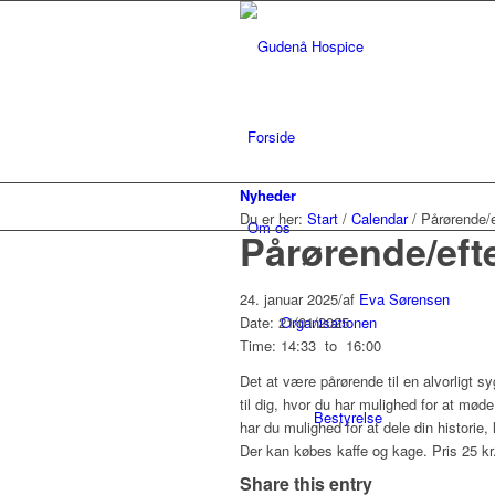
Forside
Nyheder
Du er her:
Start
/
Calendar
/
Pårørende/
Om os
Pårørende/eft
24. januar 2025
/
af
Eva Sørensen
Date: 21/01/2025
Organisationen
Time: 14:33
to
16:00
Det at være pårørende til en alvorligt 
til dig, hvor du har mulighed for at møde
Bestyrelse
har du mulighed for at dele din historie, l
Der kan købes kaffe og kage. Pris 25 kr.
Share this entry