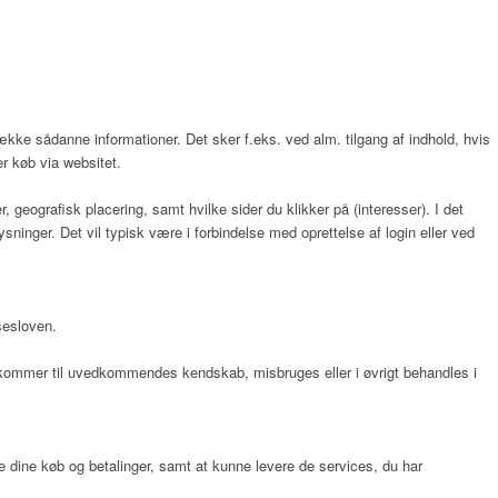
række sådanne informationer. Det sker f.eks. ved alm. tilgang af indhold, hvis
er køb via websitet.
 geografisk placering, samt hvilke sider du klikker på (interesser). I det
inger. Det vil typisk være i forbindelse med oprettelse af login eller ved
sesloven.
 eller kommer til uvedkommendes kendskab, misbruges eller i øvrigt behandles i
re dine køb og betalinger, samt at kunne levere de services, du har