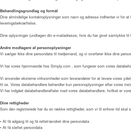
Behandlingsgrundlag og formål
Dine almindelige kontaktoplysninger som navn og adresse indhenter vi for at 
leveringsbekræftelse.
Læger
Dine oplysninger (undtagen din e-mailadresse, hvis du har givet samtykke til b
Andre modtagere af personoplysninger
Værdier
Vi sælger ikke dine persondata til tredjemand, og vi overfører ikke dine person
Vi har vores hjemmeside hos Simply.com , som fungerer som vores databehan
Hospicefilosofi og palliation
Vi anvender eksterne virksomheder som leverandører for at levere vores ydels
til os. Vores databehandlere behandler kun personoplysninger efter vores in
Vi har indgået databehandleraftaler med vores databehandlere, hvilket er vore
Vedtægter
Dine rettigheder
Som den registrerede har du en række rettigheder, som vi til enhver tid skal s
• At få adgang til og få rettet/ændret dine persondata
• At få slettet persondata
Rammer