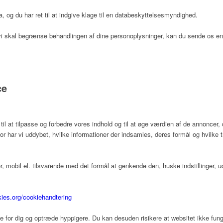
a, og du har ret til at indgive klage til en databeskyttelsesmyndighed.
at vi skal begrænse behandlingen af dine personoplysninger, kan du sende os
ce
 at tilpasse og forbedre vores indhold og til at øge værdien af de annoncer, 
or har vi uddybet, hvilke informationer der indsamles, deres formål og hvilke t
 mobil el. tilsvarende med det formål at genkende den, huske indstillinger, u
kies.org/cookiehandtering
te for dig og optræde hyppigere. Du kan desuden risikere at websitet ikke funge