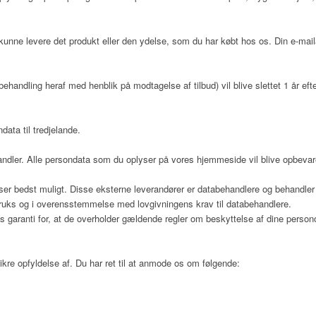
kunne levere det produkt eller den ydelse, som du har købt hos os. Din e-mai
ehandling heraf med henblik på modtagelse af tilbud) vil blive slettet 1 år eft
data til tredjelande.
dler. Alle persondata som du oplyser på vores hjemmeside vil blive opbevar
er bedst muligt. Disse eksterne leverandører er databehandlere og behandler i
struks og i overensstemmelse med lovgivningens krav til databehandlere.
s garanti for, at de overholder gældende regler om beskyttelse af dine person
ikre opfyldelse af. Du har ret til at anmode os om følgende: