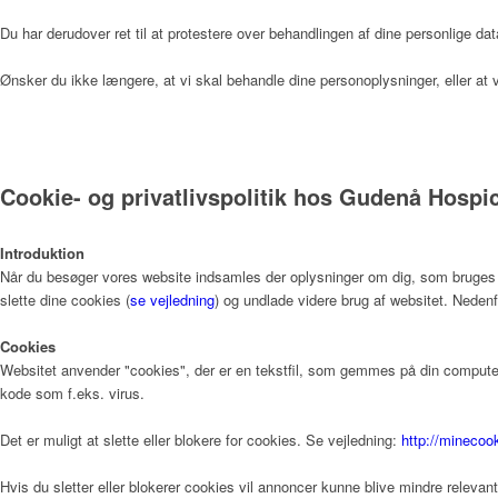
Du har derudover ret til at protestere over behandlingen af dine personlige dat
Ønsker du ikke længere, at vi skal behandle dine personoplysninger, eller 
Kunst
Donationer
Cookie- og privatlivspolitik hos Gudenå Hospi
Introduktion
Når du besøger vores website indsamles der oplysninger om dig, som bruges til
Galleri
slette dine cookies (
se vejledning
) og undlade videre brug af websitet. Nedenf
Cookies
Websitet anvender "cookies", der er en tekstfil, som gemmes på din computer,
Pjecer
kode som f.eks. virus.
Det er muligt at slette eller blokere for cookies. Se vejledning:
http://minecoo
Årsrapporter
Hvis du sletter eller blokerer cookies vil annoncer kunne blive mindre relevan