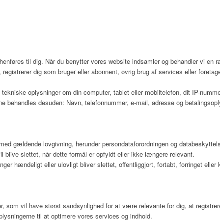
 henføres til dig. Når du benytter vores website indsamler og behandler vi en 
 registrerer dig som bruger eller abonnent, øvrig brug af services eller foretag
tekniske oplysninger om din computer, tablet eller mobiltelefon, dit IP-nummer,
rne behandles desuden: Navn, telefonnummer, e-mail, adresse og betalingsoplysn
e med gældende lovgivning, herunder persondataforordningen og databeskyttel
il blive slettet, når dette formål er opfyldt eller ikke længere relevant.
nger hændeligt eller ulovligt bliver slettet, offentliggjort, fortabt, forringet
r, som vil have størst sandsynlighed for at være relevante for dig, at registre
lysningerne til at optimere vores services og indhold.