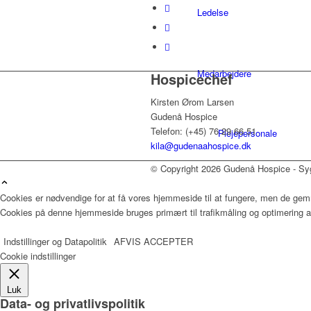
Ledelse
Medarbejdere
Hospicechef
Kirsten Ørom Larsen
Gudenå Hospice
Telefon: (+45) 76 29 66 51
Plejepersonale
kila@gudenaahospice.dk
© Copyright 2026 Gudenå Hospice - Syg
Fysioterapeuter
Cookies er nødvendige for at få vores hjemmeside til at fungere, men de gem
Cookies på denne hjemmeside bruges primært til trafikmåling og optimering af
Indstillinger og Datapolitik
AFVIS
ACCEPTER
Hospicepræst
Cookie indstillinger
Luk
Data- og privatlivspolitik