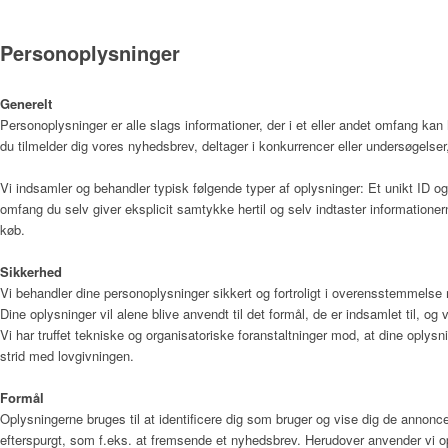
Personoplysninger
Årsrapport 2018 (PDF)
Generelt
Personoplysninger er alle slags informationer, der i et eller andet omfang kan
du tilmelder dig vores nyhedsbrev, deltager i konkurrencer eller undersøgelser,
Fagfolk
Vi indsamler og behandler typisk følgende typer af oplysninger: Et unikt ID og 
omfang du selv giver eksplicit samtykke hertil og selv indtaster informatione
køb.
Henvisning
Sikkerhed
Vi behandler dine personoplysninger sikkert og fortroligt i overensstemmels
Dine oplysninger vil alene blive anvendt til det formål, de er indsamlet til, og v
Publikationer
Vi har truffet tekniske og organisatoriske foranstaltninger mod, at dine oplysni
strid med lovgivningen.
Formål
Patienter og pårørende
Oplysningerne bruges til at identificere dig som bruger og vise dig de annonce
efterspurgt, som f.eks. at fremsende et nyhedsbrev. Herudover anvender vi op