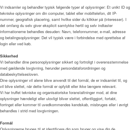
Menu
Vi indsamler og behandler typisk følgende typer af oplysninger: Et unikt ID og
tekniske oplysninger om din computer, tablet eller mobiltelefon, dit IP-
nummer, geografisk placering, samt hvilke sider du klikker på (interesser). I
det omfang du selv giver eksplicit samtykke hertil og selv indtaster
informationerne behandles desuden: Navn, telefonnummer, e-mail, adresse
og betalingsoplysninger. Det vil typisk være i forbindelse med oprettelse af
login eller ved køb.
Sikkerhed
Vi behandler dine personoplysninger sikkert og fortroligt i overensstemmelse
med gældende lovgivning, herunder persondataforordningen og
databeskyttelsesloven.
Dine oplysninger vil alene blive anvendt til det formål, de er indsamlet til, og
vil blive slettet, når dette formål er opfyldt eller ikke længere relevant.
Vi har truffet tekniske og organisatoriske foranstaltninger mod, at dine
oplysninger hændeligt eller ulovligt bliver slettet, offentliggjort, fortabt,
forringet eller kommer til uvedkommendes kendskab, misbruges eller i øvrigt
behandles i strid med lovgivningen.
Formål
Oplysningerne bruges til at identificere dig som bruger og vise dig de