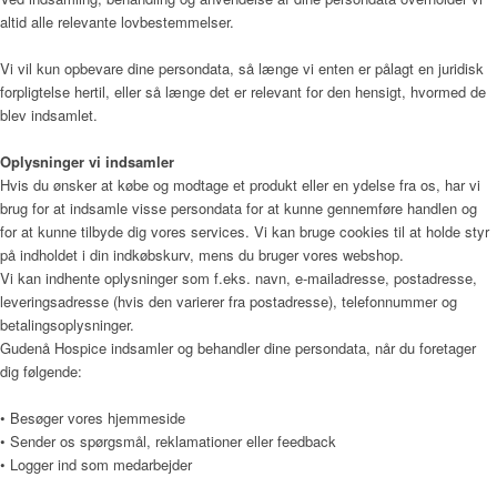
altid alle relevante lovbestemmelser.
Vi vil kun opbevare dine persondata, så længe vi enten er pålagt en juridisk
Kunst
forpligtelse hertil, eller så længe det er relevant for den hensigt, hvormed de
blev indsamlet.
Oplysninger vi indsamler
Hvis du ønsker at købe og modtage et produkt eller en ydelse fra os, har vi
Donationer
brug for at indsamle visse persondata for at kunne gennemføre handlen og
for at kunne tilbyde dig vores services. Vi kan bruge cookies til at holde styr
på indholdet i din indkøbskurv, mens du bruger vores webshop.
Vi kan indhente oplysninger som f.eks. navn, e-mailadresse, postadresse,
Galleri
leveringsadresse (hvis den varierer fra postadresse), telefonnummer og
betalingsoplysninger.
Gudenå Hospice indsamler og behandler dine persondata, når du foretager
dig følgende:
Pjecer
• Besøger vores hjemmeside
• Sender os spørgsmål, reklamationer eller feedback
• Logger ind som medarbejder
Årsrapporter