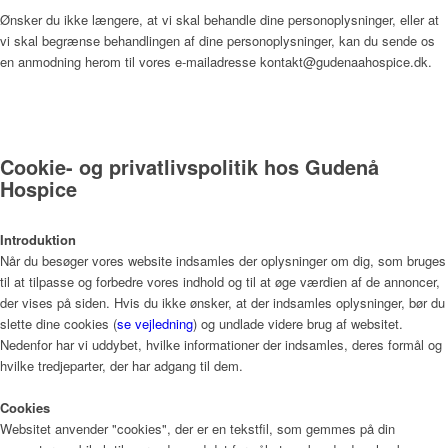
Ønsker du ikke længere, at vi skal behandle dine personoplysninger, eller at
vi skal begrænse behandlingen af dine personoplysninger, kan du sende os
Bliv frivillig
en anmodning herom til vores e-mailadresse kontakt@gudenaahospice.dk.
Vagtplan og booking
Cookie- og privatlivspolitik hos Gudenå
Hospice
Pjece om Frivillighed på Gudenå Hospice (PDF)
Introduktion
Når du besøger vores website indsamles der oplysninger om dig, som bruges
til at tilpasse og forbedre vores indhold og til at øge værdien af de annoncer,
der vises på siden. Hvis du ikke ønsker, at der indsamles oplysninger, bør du
Støtteforening
slette dine cookies (
se vejledning
) og undlade videre brug af websitet.
Nedenfor har vi uddybet, hvilke informationer der indsamles, deres formål og
hvilke tredjeparter, der har adgang til dem.
Formål
Cookies
Websitet anvender "cookies", der er en tekstfil, som gemmes på din