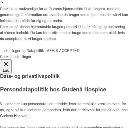
Cookies er nødvendige for at få vores hjemmeside til at fungere, men de
gemmer også information om hvordan du bruger vores hjemmeside, så vi kan
forbedre den både for dig og for andre.
Læger
Cookies på denne hjemmeside bruges primært til trafikmåling og optimering
af sidens indhold. Du kan fortsætte med at bruge vores side som altid, hvis
du accepterer at vi bruger cookies.
Værdier
Indstillinger og Datapolitik
AFVIS
ACCEPTER
Cookie indstillinger
Luk
Data- og privatlivspolitik
Hospicefilosofi og palliation
Persondatapolitik hos Gudenå Hospice
Vedtægter
Vi indhenter kun persondata i de tilfælde, hvor dette skulle være relevant for
os, og vi vil kun indhente persondata, hvis det er relevant for din aktivitet hos
Gudenå Hospice.
Rammer
Ved indsamling, behandling og anvendelse af dine persondata overholder vi