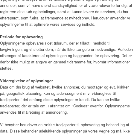
annoncer, som vil have størst sandsynlighed for at være relevante for dig, at
registrere dine køb og betalinger, samt at kunne levere de services, du har
efterspurgt, som f.eks. at fremsende et nyhedsbrev. Herudover anvender vi
oplysningerne til at optimere vores services og indhold.
Periode for opbevaring
Oplysningerne opbevares i det tidsrum, der er tilladt i henhold til
lovgivningen, og vi sletter dem, når de ikke længere er nødvendige. Perioden
afhænger af karakteren af oplysningen og baggrunden for opbevaring. Det er
derfor ikke muligt at angive en generel tidsramme for, hvornår informationer
slettes.
Videregivelse af oplysninger
Data om din brug af websitet, hvilke annoncer, du modtager og evt. klikker
på, geografisk placering, køn og alderssegment m.v. videregives til
tredjeparter i det omfang disse oplysninger er kendt. Du kan se hvilke
tredjeparter, der er tale om, i afsnittet om "Cookies" ovenfor. Oplysningerne
anvendes til målretning af annoncering.
Vi benytter herudover en række tredjeparter til opbevaring og behandling af
data. Disse behandler udelukkende oplysninger på vores vegne og må ikke