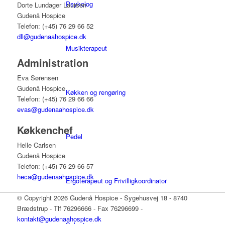
Psykolog
Dorte Lundager Laursen
Gudenå Hospice
Telefon: (+45) 76 29 66 52
dll@gudenaahospice.dk
Musikterapeut
Administration
Eva Sørensen
Gudenå Hospice
Køkken og rengøring
Telefon: (+45) 76 29 66 66
evas@gudenaahospice.dk
Køkkenchef
Pedel
Helle Carlsen
Gudenå Hospice
Telefon: (+45) 76 29 66 57
heca@gudenaahospice.dk
Ergoterapeut og Frivilligkoordinator
© Copyright 2026 Gudenå Hospice - Sygehusvej 18 - 8740
Brædstrup - Tlf 76296666 - Fax 76296699 -
kontakt@gudenaahospice.dk
Sekretær