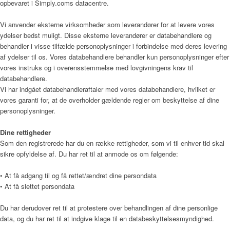
opbevaret i Simply.coms datacentre.
Vi anvender eksterne virksomheder som leverandører for at levere vores
Sådan bliver man henvist
ydelser bedst muligt. Disse eksterne leverandører er databehandlere og
behandler i visse tilfælde personoplysninger i forbindelse med deres levering
af ydelser til os. Vores databehandlere behandler kun personoplysninger efter
vores instruks og i overensstemmelse med lovgivningens krav til
Praktisk information
databehandlere.
Vi har indgået databehandleraftaler med vores databehandlere, hvilket er
vores garanti for, at de overholder gældende regler om beskyttelse af dine
personoplysninger.
Frivillig
Dine rettigheder
Som den registrerede har du en række rettigheder, som vi til enhver tid skal
sikre opfyldelse af. Du har ret til at anmode os om følgende:
De frivillige gør en forskel
• At få adgang til og få rettet/ændret dine persondata
• At få slettet persondata
Frivilligkoordinator
Du har derudover ret til at protestere over behandlingen af dine personlige
data, og du har ret til at indgive klage til en databeskyttelsesmyndighed.