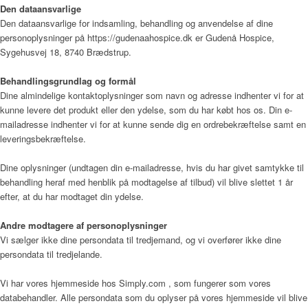
Den dataansvarlige
Den dataansvarlige for indsamling, behandling og anvendelse af dine
personoplysninger på
https://gudenaahospice.dk
er
Gudenå Hospice
,
Årsrapport 2018 (PDF)
Sygehusvej 18, 8740 Brædstrup
.
Behandlingsgrundlag og formål
Dine almindelige kontaktoplysninger som navn og adresse indhenter vi for at
Fagfolk
kunne levere det produkt eller den ydelse, som du har købt hos os. Din e-
mailadresse indhenter vi for at kunne sende dig en ordrebekræftelse samt en
leveringsbekræftelse.
Henvisning
Dine oplysninger (undtagen din e-mailadresse, hvis du har givet samtykke til
behandling heraf med henblik på modtagelse af tilbud) vil blive slettet 1 år
efter, at du har modtaget din ydelse.
Andre modtagere af personoplysninger
Publikationer
Vi sælger ikke dine persondata til tredjemand, og vi overfører ikke dine
persondata til tredjelande.
Vi har vores hjemmeside hos Simply.com , som fungerer som vores
Patienter og pårørende
databehandler. Alle persondata som du oplyser på vores hjemmeside vil blive