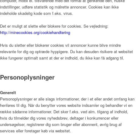
computer, mobil el. tilsvarende med det formål at genkende den, huske
indstillinger, udføre statistik og målrette annoncer. Cookies kan ikke
Nyheder
indeholde skadelig kode som f.eks. virus.
Det er muligt at slette eller blokere for cookies. Se vejledning:
http://minecookies.org/cookiehandtering
Nyheder
Hvis du sletter eller blokerer cookies vil annoncer kunne blive mindre
relevante for dig og optræde hyppigere. Du kan desuden risikere at websitet
ikke fungerer optimalt samt at der er indhold, du ikke kan få adgang til.
Ledige stillinger
Personoplysninger
Kontakt
Generelt
Personoplysninger er alle slags informationer, der i et eller andet omfang kan
henføres til dig. Når du benytter vores website indsamler og behandler vi en
række sådanne informationer. Det sker f.eks. ved alm. tilgang af indhold,
hvis du tilmelder dig vores nyhedsbrev, deltager i konkurrencer eller
undersøgelser, registrerer dig som bruger eller abonnent, øvrig brug af
services eller foretager køb via websitet.