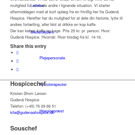
Ledelse
mulighed for at møde andre i lignende situation. Vi starter
eftermiddagen med at kort oplæg fra en frivillig her fra Gudenå
Hospice. Herefter har du mulighed for at dele din historie, lytte til
andres fortælling, eller blot at drikke en kop kaffe.
Der kan købes kaffe og kage. Pris 25 kr. pr. person. Hvor:
Medarbejdere
Gudenå Hospice. Hvornår: Hver tirsdag fra kl. 14-16.
Share this entry
Plejepersonale
Hospicechef
Fysioterapeuter
Kirsten Ørom Larsen
Gudenå Hospice
Telefon: (+45) 76 29 66 51
Hospicepræst
kila@gudenaahospice.dk
Souschef