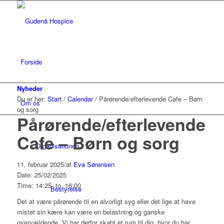
Forside
Nyheder
Du er her:
Start
/
Calendar
/
Pårørende/efterlevende Cafe – Børn
Om os
og sorg
Pårørende/efterlevende
Cafe – Børn og sorg
Organisationen
11. februar 2025
/
af
Eva Sørensen
Date: 25/02/2025
Time: 14:25
to
16:00
Bestyrelse
Det at være pårørende til en alvorligt syg eller det lige at have
mistet sin kære kan være en belastning og ganske
overvældende. Vi har derfor skabt et rum til dig, hvor du har