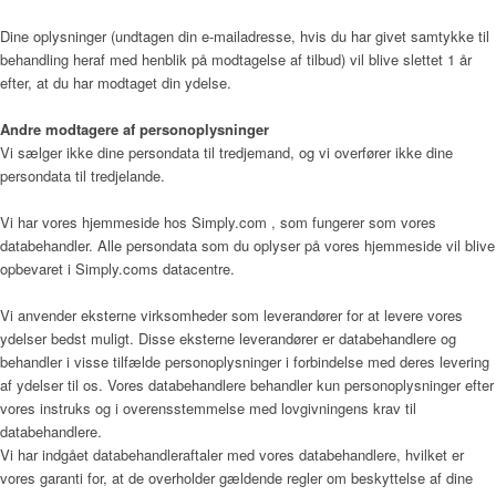
Dine oplysninger (undtagen din e-mailadresse, hvis du har givet samtykke til
behandling heraf med henblik på modtagelse af tilbud) vil blive slettet 1 år
Årsrapport 2018 (PDF)
efter, at du har modtaget din ydelse.
Andre modtagere af personoplysninger
Vi sælger ikke dine persondata til tredjemand, og vi overfører ikke dine
Fagfolk
persondata til tredjelande.
Vi har vores hjemmeside hos Simply.com , som fungerer som vores
databehandler. Alle persondata som du oplyser på vores hjemmeside vil blive
opbevaret i Simply.coms datacentre.
Henvisning
Vi anvender eksterne virksomheder som leverandører for at levere vores
ydelser bedst muligt. Disse eksterne leverandører er databehandlere og
behandler i visse tilfælde personoplysninger i forbindelse med deres levering
Publikationer
af ydelser til os. Vores databehandlere behandler kun personoplysninger efter
vores instruks og i overensstemmelse med lovgivningens krav til
databehandlere.
Vi har indgået databehandleraftaler med vores databehandlere, hvilket er
Patienter og pårørende
vores garanti for, at de overholder gældende regler om beskyttelse af dine