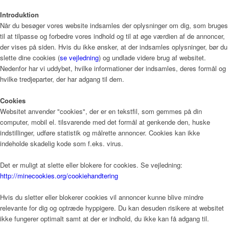
Introduktion
Bliv frivillig
Når du besøger vores website indsamles der oplysninger om dig, som bruges
til at tilpasse og forbedre vores indhold og til at øge værdien af de annoncer,
der vises på siden. Hvis du ikke ønsker, at der indsamles oplysninger, bør du
slette dine cookies (
se vejledning
) og undlade videre brug af websitet.
Vagtplan og booking
Nedenfor har vi uddybet, hvilke informationer der indsamles, deres formål og
hvilke tredjeparter, der har adgang til dem.
Cookies
Pjece om Frivillighed på Gudenå Hospice (PDF)
Websitet anvender "cookies", der er en tekstfil, som gemmes på din
computer, mobil el. tilsvarende med det formål at genkende den, huske
indstillinger, udføre statistik og målrette annoncer. Cookies kan ikke
indeholde skadelig kode som f.eks. virus.
Støtteforening
Det er muligt at slette eller blokere for cookies. Se vejledning:
http://minecookies.org/cookiehandtering
Hvis du sletter eller blokerer cookies vil annoncer kunne blive mindre
Formål
relevante for dig og optræde hyppigere. Du kan desuden risikere at websitet
ikke fungerer optimalt samt at der er indhold, du ikke kan få adgang til.