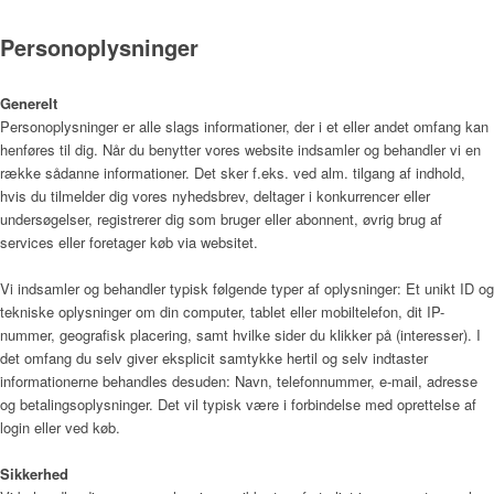
Nyheder
Personoplysninger
Generelt
Personoplysninger er alle slags informationer, der i et eller andet omfang kan
Nyheder
henføres til dig. Når du benytter vores website indsamler og behandler vi en
række sådanne informationer. Det sker f.eks. ved alm. tilgang af indhold,
hvis du tilmelder dig vores nyhedsbrev, deltager i konkurrencer eller
undersøgelser, registrerer dig som bruger eller abonnent, øvrig brug af
Ledige stillinger
services eller foretager køb via websitet.
Vi indsamler og behandler typisk følgende typer af oplysninger: Et unikt ID og
tekniske oplysninger om din computer, tablet eller mobiltelefon, dit IP-
Kontakt
nummer, geografisk placering, samt hvilke sider du klikker på (interesser). I
det omfang du selv giver eksplicit samtykke hertil og selv indtaster
informationerne behandles desuden: Navn, telefonnummer, e-mail, adresse
og betalingsoplysninger. Det vil typisk være i forbindelse med oprettelse af
login eller ved køb.
Sikkerhed