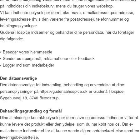
på indholdet i din indkøbskurv, mens du bruger vores webshop.
Vi kan indhente oplysninger som f.eks. navn, e-mailadresse, postadresse,
leveringsadresse (hvis den varierer fra postadresse), telefonnummer og
Kunst
betalingsoplysninger.
Gudenå Hospice indsamler og behandler dine persondata, når du foretager
dig følgende:
• Besøger vores hjemmeside
Donationer
• Sender os spørgsmål, reklamationer eller feedback
• Logger ind som medarbejder
Den dataansvarlige
Galleri
Den dataansvarlige for indsamling, behandling og anvendelse af dine
personoplysninger på
https://gudenaahospice.dk
er
Gudenå Hospice
,
Sygehusvej 18, 8740 Brædstrup
.
Pjecer
Behandlingsgrundlag og formål
Dine almindelige kontaktoplysninger som navn og adresse indhenter vi for at
kunne levere det produkt eller den ydelse, som du har købt hos os. Din e-
mailadresse indhenter vi for at kunne sende dig en ordrebekræftelse samt en
Årsrapporter
leveringsbekræftelse.