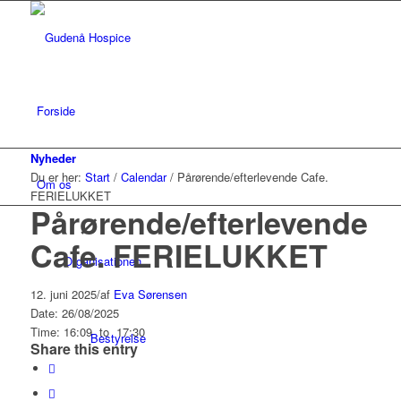
Forside
Nyheder
Du er her:
Start
/
Calendar
/
Pårørende/efterlevende Cafe.
Om os
FERIELUKKET
Pårørende/efterlevende
Cafe. FERIELUKKET
Organisationen
12. juni 2025
/
af
Eva Sørensen
Date: 26/08/2025
Time: 16:09
to
17:30
Bestyrelse
Share this entry