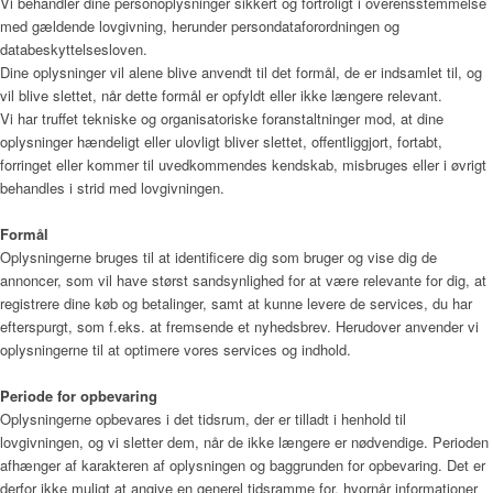
Vi behandler dine personoplysninger sikkert og fortroligt i overensstemmelse
Menu
med gældende lovgivning, herunder persondataforordningen og
databeskyttelsesloven.
Dine oplysninger vil alene blive anvendt til det formål, de er indsamlet til, og
vil blive slettet, når dette formål er opfyldt eller ikke længere relevant.
Vi har truffet tekniske og organisatoriske foranstaltninger mod, at dine
oplysninger hændeligt eller ulovligt bliver slettet, offentliggjort, fortabt,
forringet eller kommer til uvedkommendes kendskab, misbruges eller i øvrigt
behandles i strid med lovgivningen.
Formål
Oplysningerne bruges til at identificere dig som bruger og vise dig de
annoncer, som vil have størst sandsynlighed for at være relevante for dig, at
registrere dine køb og betalinger, samt at kunne levere de services, du har
efterspurgt, som f.eks. at fremsende et nyhedsbrev. Herudover anvender vi
oplysningerne til at optimere vores services og indhold.
Periode for opbevaring
Oplysningerne opbevares i det tidsrum, der er tilladt i henhold til
lovgivningen, og vi sletter dem, når de ikke længere er nødvendige. Perioden
afhænger af karakteren af oplysningen og baggrunden for opbevaring. Det er
derfor ikke muligt at angive en generel tidsramme for, hvornår informationer