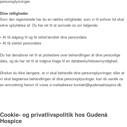
personoplysninger.
Dine rettigheder
Sådan bliver man henvist
Som den registrerede har du en række rettigheder, som vi til enhver tid skal
sikre opfyldelse af. Du har ret til at anmode os om følgende:
• At få adgang til og få rettet/ændret dine persondata
Praktisk information
• At få slettet persondata
Du har derudover ret til at protestere over behandlingen af dine personlige
data, og du har ret til at indgive klage til en databeskyttelsesmyndighed.
Frivillig
Ønsker du ikke længere, at vi skal behandle dine personoplysninger, eller at
vi skal begrænse behandlingen af dine personoplysninger, kan du sende os
en anmodning herom til vores e-mailadresse kontakt@gudenaahospice.dk.
De frivillige gør en forskel
Cookie- og privatlivspolitik hos Gudenå
Frivilligkoordinator
Hospice