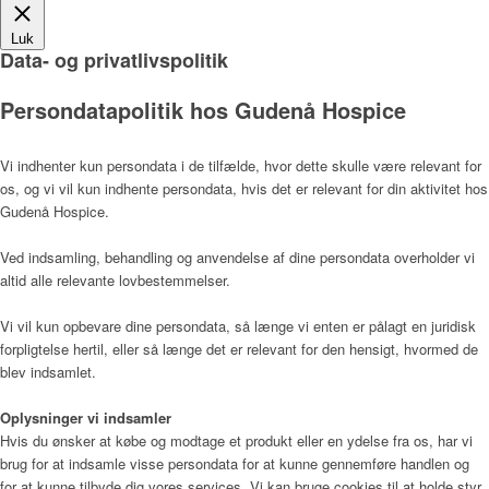
Luk
Data- og privatlivspolitik
Læger
Persondatapolitik hos Gudenå Hospice
Vi indhenter kun persondata i de tilfælde, hvor dette skulle være relevant for
os, og vi vil kun indhente persondata, hvis det er relevant for din aktivitet hos
Værdier
Gudenå Hospice.
Ved indsamling, behandling og anvendelse af dine persondata overholder vi
altid alle relevante lovbestemmelser.
Hospicefilosofi og palliation
Vi vil kun opbevare dine persondata, så længe vi enten er pålagt en juridisk
forpligtelse hertil, eller så længe det er relevant for den hensigt, hvormed de
blev indsamlet.
Vedtægter
Oplysninger vi indsamler
Hvis du ønsker at købe og modtage et produkt eller en ydelse fra os, har vi
brug for at indsamle visse persondata for at kunne gennemføre handlen og
Rammer
for at kunne tilbyde dig vores services. Vi kan bruge cookies til at holde styr