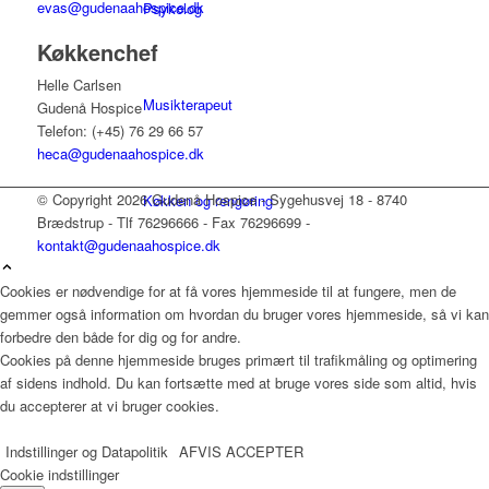
evas@gudenaahospice.dk
Psykolog
Køkkenchef
Helle Carlsen
Musikterapeut
Gudenå Hospice
Telefon: (+45) 76 29 66 57
heca@gudenaahospice.dk
© Copyright 2026 Gudenå Hospice - Sygehusvej 18 - 8740
Køkken og rengøring
Brædstrup - Tlf 76296666 - Fax 76296699 -
kontakt@gudenaahospice.dk
Cookies er nødvendige for at få vores hjemmeside til at fungere, men de
Pedel
gemmer også information om hvordan du bruger vores hjemmeside, så vi kan
forbedre den både for dig og for andre.
Cookies på denne hjemmeside bruges primært til trafikmåling og optimering
af sidens indhold. Du kan fortsætte med at bruge vores side som altid, hvis
Ergoterapeut og Frivilligkoordinator
du accepterer at vi bruger cookies.
Indstillinger og Datapolitik
AFVIS
ACCEPTER
Cookie indstillinger
Sekretær