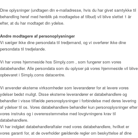
Dine oplysninger (undtagen din e-mailadresse, hvis du har givet samtykke til
behandling heraf med henblik på modtagelse af tilbud) vil blive slettet 1 år
Årsrapport 2018 (PDF)
efter, at du har modtaget din ydelse.
Andre modtagere af personoplysninger
Vi sælger ikke dine persondata til tredjemand, og vi overfører ikke dine
Fagfolk
persondata til tredjelande.
Vi har vores hjemmeside hos Simply.com , som fungerer som vores
databehandler. Alle persondata som du oplyser på vores hjemmeside vil blive
opbevaret i Simply.coms datacentre.
Henvisning
Vi anvender eksterne virksomheder som leverandører for at levere vores
ydelser bedst muligt. Disse eksterne leverandører er databehandlere og
behandler i visse tilfælde personoplysninger i forbindelse med deres levering
Publikationer
af ydelser til os. Vores databehandlere behandler kun personoplysninger efter
vores instruks og i overensstemmelse med lovgivningens krav til
databehandlere.
Vi har indgået databehandleraftaler med vores databehandlere, hvilket er
Patienter og pårørende
vores garanti for, at de overholder gældende regler om beskyttelse af dine