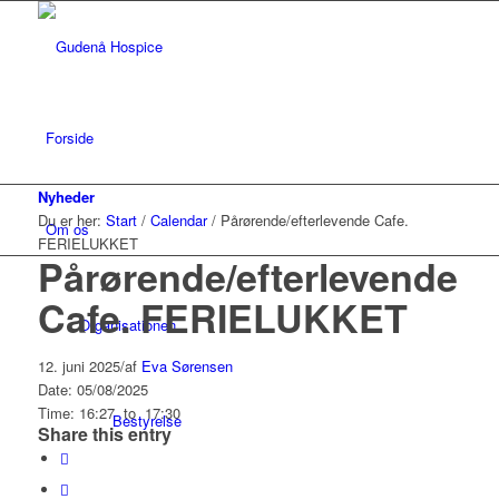
Forside
Nyheder
Du er her:
Start
/
Calendar
/
Pårørende/efterlevende Cafe.
Om os
FERIELUKKET
Pårørende/efterlevende
Cafe. FERIELUKKET
Organisationen
12. juni 2025
/
af
Eva Sørensen
Date: 05/08/2025
Time: 16:27
to
17:30
Bestyrelse
Share this entry