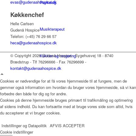
evas@gudenaahospice.dk
Psykolog
Køkkenchef
Helle Carlsen
Musikterapeut
Gudenå Hospice
Telefon: (+45) 76 29 66 57
heca@gudenaahospice.dk
© Copyright 2026 Gudenå Hospice - Sygehusvej 18 - 8740
Køkken og rengøring
Brædstrup - Tlf 76296666 - Fax 76296699 -
kontakt@gudenaahospice.dk
Cookies er nødvendige for at få vores hjemmeside til at fungere, men de
Pedel
gemmer også information om hvordan du bruger vores hjemmeside, så vi kan
forbedre den både for dig og for andre.
Cookies på denne hjemmeside bruges primært til trafikmåling og optimering
af sidens indhold. Du kan fortsætte med at bruge vores side som altid, hvis
Ergoterapeut og Frivilligkoordinator
du accepterer at vi bruger cookies.
Indstillinger og Datapolitik
AFVIS
ACCEPTER
Cookie indstillinger
Sekretær