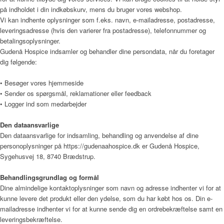
på indholdet i din indkøbskurv, mens du bruger vores webshop.
Vi kan indhente oplysninger som f.eks. navn, e-mailadresse, postadresse,
leveringsadresse (hvis den varierer fra postadresse), telefonnummer og
Kunst
betalingsoplysninger.
Gudenå Hospice indsamler og behandler dine persondata, når du foretager
dig følgende:
• Besøger vores hjemmeside
Donationer
• Sender os spørgsmål, reklamationer eller feedback
• Logger ind som medarbejder
Den dataansvarlige
Galleri
Den dataansvarlige for indsamling, behandling og anvendelse af dine
personoplysninger på
https://gudenaahospice.dk
er
Gudenå Hospice
,
Sygehusvej 18, 8740 Brædstrup
.
Pjecer
Behandlingsgrundlag og formål
Dine almindelige kontaktoplysninger som navn og adresse indhenter vi for at
kunne levere det produkt eller den ydelse, som du har købt hos os. Din e-
mailadresse indhenter vi for at kunne sende dig en ordrebekræftelse samt en
Årsrapporter
leveringsbekræftelse.