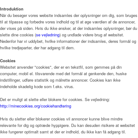
Introduktion
Bliv frivillig
Når du besøger vores website indsamles der oplysninger om dig, som bruges
til at tilpasse og forbedre vores indhold og til at øge værdien af de annoncer,
der vises på siden. Hvis du ikke ønsker, at der indsamles oplysninger, bør du
slette dine cookies (
se vejledning
) og undlade videre brug af websitet.
Vagtplan og booking
Nedenfor har vi uddybet, hvilke informationer der indsamles, deres formål og
hvilke tredjeparter, der har adgang til dem.
Cookies
Pjece om Frivillighed på Gudenå Hospice (PDF)
Websitet anvender "cookies", der er en tekstfil, som gemmes på din
computer, mobil el. tilsvarende med det formål at genkende den, huske
indstillinger, udføre statistik og målrette annoncer. Cookies kan ikke
indeholde skadelig kode som f.eks. virus.
Støtteforening
Det er muligt at slette eller blokere for cookies. Se vejledning:
http://minecookies.org/cookiehandtering
Hvis du sletter eller blokerer cookies vil annoncer kunne blive mindre
Formål
relevante for dig og optræde hyppigere. Du kan desuden risikere at websitet
ikke fungerer optimalt samt at der er indhold, du ikke kan få adgang til.