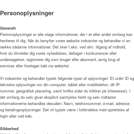
Nyheder
Personoplysninger
Generelt
Personoplysninger er alle slags informationer, der i et eller andet omfang kan
Nyheder
henføres til dig. Når du benytter vores website indsamler og behandler vi en
række sådanne informationer. Det sker f.eks. ved alm. tilgang af indhold,
hvis du tilmelder dig vores nyhedsbrev, deltager i konkurrencer eller
undersøgelser, registrerer dig som bruger eller abonnent, øvrig brug af
Ledige stillinger
services eller foretager køb via websitet.
Vi indsamler og behandler typisk følgende typer af oplysninger: Et unikt ID og
tekniske oplysninger om din computer, tablet eller mobiltelefon, dit IP-
Kontakt
nummer, geografisk placering, samt hvilke sider du klikker på (interesser). I
det omfang du selv giver eksplicit samtykke hertil og selv indtaster
informationerne behandles desuden: Navn, telefonnummer, e-mail, adresse
og betalingsoplysninger. Det vil typisk være i forbindelse med oprettelse af
login eller ved køb.
Sikkerhed