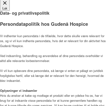
Luk
Data- og privatlivspolitik
Læger
Persondatapolitik hos Gudenå Hospice
Vi indhenter kun persondata i de tilfælde, hvor dette skulle være relevant for
os, og vi vil kun indhente persondata, hvis det er relevant for din aktivitet hos
Værdier
Gudenå Hospice.
Ved indsamling, behandling og anvendelse af dine persondata overholder vi
altid alle relevante lovbestemmelser.
Hospicefilosofi og palliation
Vi vil kun opbevare dine persondata, så længe vi enten er pålagt en juridisk
forpligtelse hertil, eller så længe det er relevant for den hensigt, hvormed de
blev indsamlet.
Vedtægter
Oplysninger vi indsamler
Hvis du ønsker at købe og modtage et produkt eller en ydelse fra os, har vi
brug for at indsamle visse persondata for at kunne gennemføre handlen og
Rammer
for at kunne tilbyde dig vores services. Vi kan bruge cookies til at holde styr