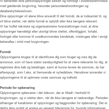
Vi behandler dine personoplysninger sikkert og fortroligt i overensstemmelse
Menu
med gældende lovgivning, herunder persondataforordningen og
databeskyttelsesloven.
Dine oplysninger vil alene blive anvendt til det formål, de er indsamlet til, og
vil blive slettet, når dette formål er opfyldt eller ikke længere relevant.
Vi har truffet tekniske og organisatoriske foranstaltninger mod, at dine
oplysninger hændeligt eller ulovligt bliver slettet, offentliggjort, fortabt,
forringet eller kommer til uvedkommendes kendskab, misbruges eller i øvrigt
behandles i strid med lovgivningen.
Formål
Oplysningerne bruges til at identificere dig som bruger og vise dig de
annoncer, som vil have størst sandsynlighed for at være relevante for dig, at
registrere dine køb og betalinger, samt at kunne levere de services, du har
efterspurgt, som f.eks. at fremsende et nyhedsbrev. Herudover anvender vi
oplysningerne til at optimere vores services og indhold.
Periode for opbevaring
Oplysningerne opbevares i det tidsrum, der er tilladt i henhold til
lovgivningen, og vi sletter dem, når de ikke længere er nødvendige. Perioden
afhænger af karakteren af oplysningen og baggrunden for opbevaring. Det er
derfor ikke muligt at angive en generel tidsramme for, hvornår informationer