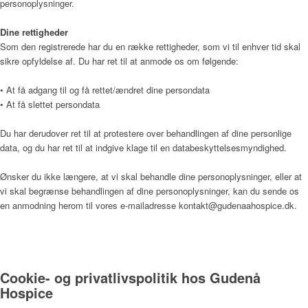
personoplysninger.
Dine rettigheder
Sådan bliver man henvist
Som den registrerede har du en række rettigheder, som vi til enhver tid skal
sikre opfyldelse af. Du har ret til at anmode os om følgende:
• At få adgang til og få rettet/ændret dine persondata
Praktisk information
• At få slettet persondata
Du har derudover ret til at protestere over behandlingen af dine personlige
data, og du har ret til at indgive klage til en databeskyttelsesmyndighed.
Frivillig
Ønsker du ikke længere, at vi skal behandle dine personoplysninger, eller at
vi skal begrænse behandlingen af dine personoplysninger, kan du sende os
en anmodning herom til vores e-mailadresse kontakt@gudenaahospice.dk.
De frivillige gør en forskel
Cookie- og privatlivspolitik hos Gudenå
Frivilligkoordinator
Hospice