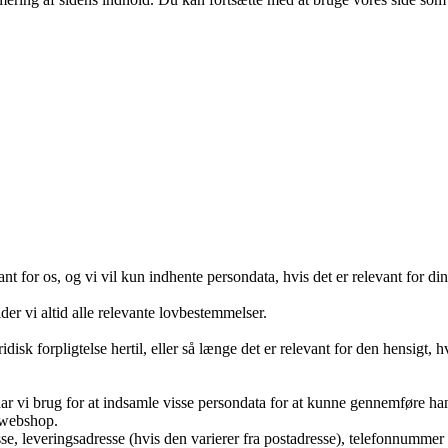
ing
ant for os, og vi vil kun indhente persondata, hvis det er relevant for d
r vi altid alle relevante lovbestemmelser.
villigkoordinator
disk forpligtelse hertil, eller så længe det er relevant for den hensigt,
har vi brug for at indsamle visse persondata for at kunne gennemføre ha
s webshop.
se, leveringsadresse (hvis den varierer fra postadresse), telefonnummer