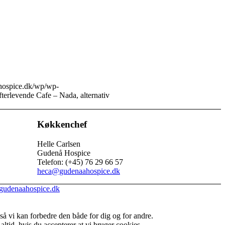
ahospice.dk/wp/wp-
terlevende Cafe – Nada, alternativ
Køkkenchef
Helle Carlsen
Gudenå Hospice
Telefon: (+45) 76 29 66 57
heca@gudenaahospice.dk
gudenaahospice.dk
å vi kan forbedre den både for dig og for andre.
tid, hvis du accepterer at vi bruger cookies.