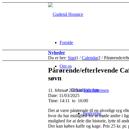
Forside
Nyheder
Du er her:
Start
1
/
Calendar
2
/
Pårørende/eft
Om os
Pårørende/efterlevende Cafe
søvn
Organisationen
11. februar 2025
/
af
Eva Sørensen
Date: 11/03/2025
Time: 14:11
to
16:00
Det at være pårørende til en alvorligt syg el
Bestyrelse
hvor du har mulighed for at møde andre i lig
mulighed for at dele din historie, lytte til and
Der kan købes kaffe og kage. Pris 25 kr. pr.