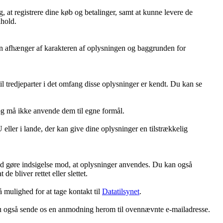
, at registrere dine køb og betalinger, samt at kunne levere de
dhold.
oden afhænger af karakteren af oplysningen og baggrunden for
l tredjeparter i det omfang disse oplysninger er kendt. Du kan se
og må ikke anvende dem til egne formål.
ller i lande, der kan give dine oplysninger en tilstrækkelig
r tid gøre indsigelse mod, at oplysninger anvendes. Du kan også
e bliver rettet eller slettet.
mulighed for at tage kontakt til
Datatilsynet
.
 du også sende os en anmodning herom til ovennævnte e-mailadresse.