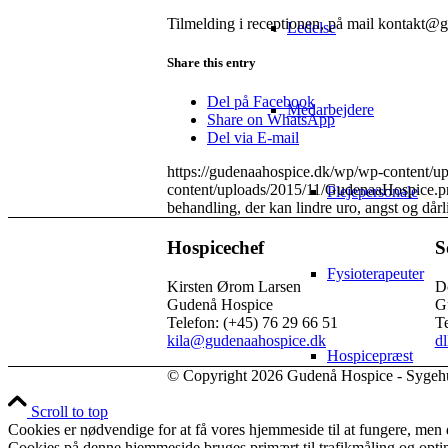
Tilmelding i receptionen, på mail kontakt@
Ledelse
Share this entry
Del på Facebook
Medarbejdere
Share on WhatsApp
Del via E-mail
https://gudenaahospice.dk/wp/wp-content/
content/uploads/2015/11/GudenaaHospice.p
Plejepersonale
behandling, der kan lindre uro, angst og dår
Hospicechef
S
Fysioterapeuter
Kirsten Ørom Larsen
D
Gudenå Hospice
G
Telefon: (+45) 76 29 66 51
Te
kila@gudenaahospice.dk
d
Hospicepræst
© Copyright 2026 Gudenå Hospice - Sygehu
Scroll to top
Cookies er nødvendige for at få vores hjemmeside til at fungere, me
Psykolog
Cookies på denne hjemmeside bruges primært til trafikmåling og optime