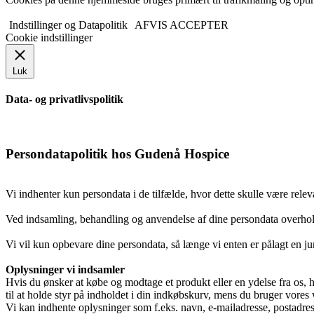
Indstillinger og Datapolitik
AFVIS
ACCEPTER
Cookie indstillinger
Musikterapeut
Luk
Data- og privatlivspolitik
Køkken og rengør
Persondatapolitik hos Gudenå Hospice
Pedel
Vi indhenter kun persondata i de tilfælde, hvor dette skulle være relev
Ved indsamling, behandling og anvendelse af dine persondata overholde
Ergoterapeut og Fri
Vi vil kun opbevare dine persondata, så længe vi enten er pålagt en juri
Oplysninger vi indsamler
Sekretær
Hvis du ønsker at købe og modtage et produkt eller en ydelse fra os, 
til at holde styr på indholdet i din indkøbskurv, mens du bruger vore
Vi kan indhente oplysninger som f.eks. navn, e-mailadresse, postadres