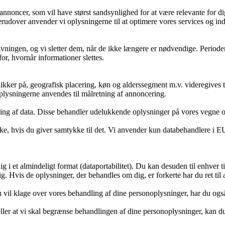
annoncer, som vil have størst sandsynlighed for at være relevante for dig
erudover anvender vi oplysningerne til at optimere vores services og in
ovgivningen, og vi sletter dem, når de ikke længere er nødvendige. Peri
or, hvornår informationer slettes.
kker på, geografisk placering, køn og alderssegment m.v. videregives ti
 Oplysningerne anvendes til målretning af annoncering.
ling af data. Disse behandler udelukkende oplysninger på vores vegne 
e, hvis du giver samtykke til det. Vi anvender kun databehandlere i EU e
dig i et almindeligt format (dataportabilitet). Du kan desuden til enhve
 Hvis de oplysninger, der behandles om dig, er forkerte har du ret til at d
l klage over vores behandling af dine personoplysninger, har du også 
eller at vi skal begrænse behandlingen af dine personoplysninger, kan