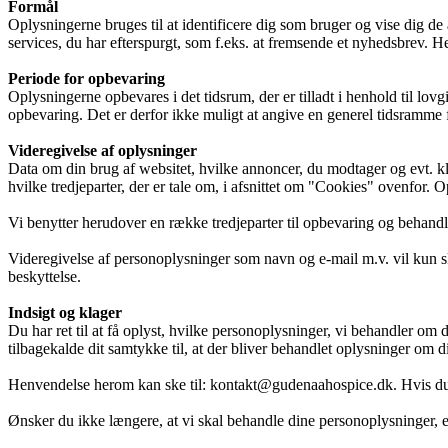
Praktisk information
Formål
Oplysningerne bruges til at identificere dig som bruger og vise dig de 
services, du har efterspurgt, som f.eks. at fremsende et nyhedsbrev. H
Periode for opbevaring
Frivillig
Oplysningerne opbevares i det tidsrum, der er tilladt i henhold til l
opbevaring. Det er derfor ikke muligt at angive en generel tidsramme f
Videregivelse af oplysninger
De frivillige gør en forskel
Data om din brug af websitet, hvilke annoncer, du modtager og evt. kli
hvilke tredjeparter, der er tale om, i afsnittet om "Cookies" ovenfor.
Vi benytter herudover en række tredjeparter til opbevaring og behand
Frivilligkoordinator
Videregivelse af personoplysninger som navn og e-mail m.v. vil kun sk
beskyttelse.
Indsigt og klager
Bliv frivillig
Du har ret til at få oplyst, hvilke personoplysninger, vi behandler om 
tilbagekalde dit samtykke til, at der bliver behandlet oplysninger om dig.
Henvendelse herom kan ske til: kontakt@gudenaahospice.dk. Hvis du vi
Vagtplan og booking
Ønsker du ikke længere, at vi skal behandle dine personoplysninger, 