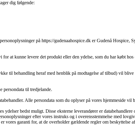
ager dig følgende:
e personoplysninger på
https://gudenaahospice.dk
er
Gudenå Hospice
,
S
for at kunne levere det produkt eller den ydelse, som du har købt hos 
e til behandling heraf med henblik på modtagelse af tilbud) vil blive sl
e persondata til tredjelande.
abehandler. Alle persondata som du oplyser på vores hjemmeside vil b
s ydelser bedst muligt. Disse eksterne leverandører er databehandlere o
personoplysninger efter vores instruks og i overensstemmelse med lovgiv
er vores garanti for, at de overholder gældende regler om beskyttelse a