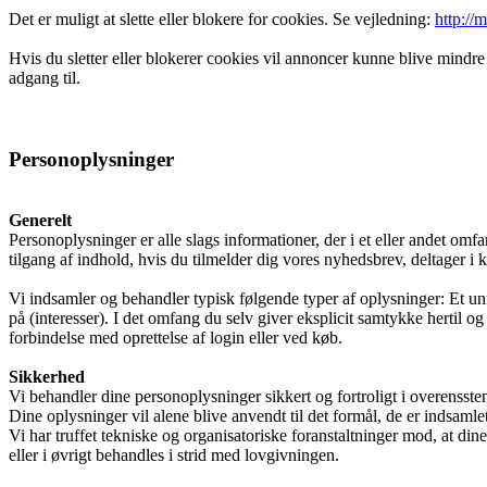
Det er muligt at slette eller blokere for cookies. Se vejledning:
http://
Fagfolk
Hvis du sletter eller blokerer cookies vil annoncer kunne blive mindre
adgang til.
Henvisning
Personoplysninger
Generelt
Publikationer
Personoplysninger er alle slags informationer, der i et eller andet om
tilgang af indhold, hvis du tilmelder dig vores nyhedsbrev, deltager i k
Vi indsamler og behandler typisk følgende typer af oplysninger: Et uni
Patienter og pårørende
på (interesser). I det omfang du selv giver eksplicit samtykke hertil 
forbindelse med oprettelse af login eller ved køb.
Sikkerhed
Vi behandler dine personoplysninger sikkert og fortroligt i overens
Sådan bliver man henvist
Dine oplysninger vil alene blive anvendt til det formål, de er indsamlet t
Vi har truffet tekniske og organisatoriske foranstaltninger mod, at din
eller i øvrigt behandles i strid med lovgivningen.