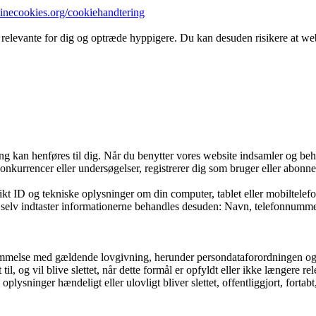
minecookies.org/cookiehandtering
 relevante for dig og optræde hyppigere. Du kan desuden risikere at webs
fang kan henføres til dig. Når du benytter vores website indsamler og be
onkurrencer eller undersøgelser, registrerer dig som bruger eller abonnen
kt ID og tekniske oplysninger om din computer, tablet eller mobiltelefo
og selv indtaster informationerne behandles desuden: Navn, telefonnummer
stemmelse med gældende lovgivning, herunder persondataforordningen og
il, og vil blive slettet, når dette formål er opfyldt eller ikke længere rel
e oplysninger hændeligt eller ulovligt bliver slettet, offentliggjort, fo