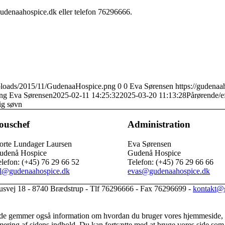
gudenaahospice.dk eller telefon 76296666.
uploads/2015/11/GudenaaHospice.png
0
0
Eva Sørensen
https://gudena
ng
Eva Sørensen
2025-02-11 14:25:32
2025-03-20 11:13:28
Pårørende/ef
lig søvn
ouschef
Administration
orte Lundager Laursen
Eva Sørensen
udenå Hospice
Gudenå Hospice
lefon: (+45) 76 29 66 52
Telefon: (+45) 76 29 66 66
ll@gudenaahospice.dk
evas@gudenaahospice.dk
svej 18 - 8740 Brædstrup - Tlf 76296666 - Fax 76296699 -
kontakt@
n de gemmer også information om hvordan du bruger vores hjemmeside, s
ring af sidens indhold. Du kan fortsætte med at bruge vores side som al