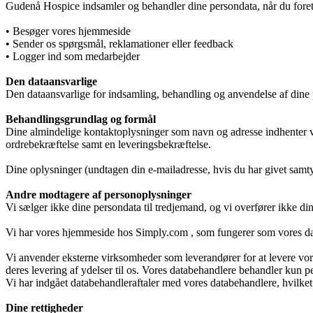
Gudenå Hospice indsamler og behandler dine persondata, når du foret
Læger
• Besøger vores hjemmeside
• Sender os spørgsmål, reklamationer eller feedback
• Logger ind som medarbejder
Værdier
Den dataansvarlige
Den dataansvarlige for indsamling, behandling og anvendelse af din
Behandlingsgrundlag og formål
Dine almindelige kontaktoplysninger som navn og adresse indhenter vi 
Hospicefilosofi og palliation
ordrebekræftelse samt en leveringsbekræftelse.
Dine oplysninger (undtagen din e-mailadresse, hvis du har givet samtykk
Andre modtagere af personoplysninger
Vedtægter
Vi sælger ikke dine persondata til tredjemand, og vi overfører ikke din
Vi har vores hjemmeside hos Simply.com , som fungerer som vores dat
Rammer
Vi anvender eksterne virksomheder som leverandører for at levere vore
deres levering af ydelser til os. Vores databehandlere behandler kun 
Vi har indgået databehandleraftaler med vores databehandlere, hvilket 
Dine rettigheder
Kunst