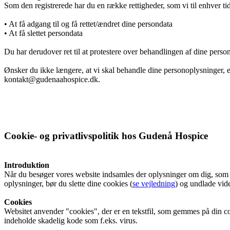
Som den registrerede har du en række rettigheder, som vi til enhver tid
• At få adgang til og få rettet/ændret dine persondata
• At få slettet persondata
Donationer
Du har derudover ret til at protestere over behandlingen af dine person
Ønsker du ikke længere, at vi skal behandle dine personoplysninger, 
kontakt@gudenaahospice.dk.
Galleri
Pjecer
Cookie- og privatlivspolitik hos Gudenå Hospice
Introduktion
Årsrapporter
Når du besøger vores website indsamles der oplysninger om dig, som bru
oplysninger, bør du slette dine cookies (
se vejledning
) og undlade vide
Cookies
Årsrapport 2018 (PDF)
Websitet anvender "cookies", der er en tekstfil, som gemmes på din co
indeholde skadelig kode som f.eks. virus.