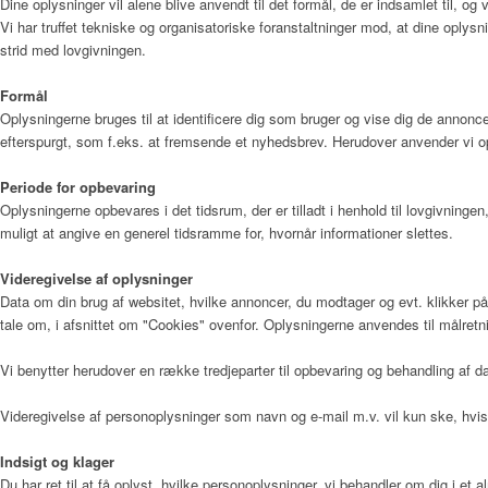
Dine oplysninger vil alene blive anvendt til det formål, de er indsamlet til, og v
Vi har truffet tekniske og organisatoriske foranstaltninger mod, at dine oplysni
strid med lovgivningen.
Årsrapport 2018 (PDF)
Formål
Oplysningerne bruges til at identificere dig som bruger og vise dig de annonce
efterspurgt, som f.eks. at fremsende et nyhedsbrev. Herudover anvender vi op
Fagfolk
Periode for opbevaring
Oplysningerne opbevares i det tidsrum, der er tilladt i henhold til lovgivnin
muligt at angive en generel tidsramme for, hvornår informationer slettes.
Henvisning
Videregivelse af oplysninger
Data om din brug af websitet, hvilke annoncer, du modtager og evt. klikker på,
tale om, i afsnittet om "Cookies" ovenfor. Oplysningerne anvendes til målretn
Publikationer
Vi benytter herudover en række tredjeparter til opbevaring og behandling af
Videregivelse af personoplysninger som navn og e-mail m.v. vil kun ske, hvis 
Patienter og pårørende
Indsigt og klager
Du har ret til at få oplyst, hvilke personoplysninger, vi behandler om dig i et