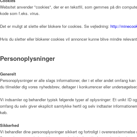
Cookies
Websitet anvender "cookies", der er en tekstfil, som gemmes på din computer,
kode som f.eks. virus.
Kunst
Det er muligt at slette eller blokere for cookies. Se vejledning:
http://minecoo
Hvis du sletter eller blokerer cookies vil annoncer kunne blive mindre relevan
Donationer
Personoplysninger
Generelt
Galleri
Personoplysninger er alle slags informationer, der i et eller andet omfang kan
du tilmelder dig vores nyhedsbrev, deltager i konkurrencer eller undersøgelser,
Vi indsamler og behandler typisk følgende typer af oplysninger: Et unikt ID og 
Pjecer
omfang du selv giver eksplicit samtykke hertil og selv indtaster informatione
køb.
Sikkerhed
Vi behandler dine personoplysninger sikkert og fortroligt i overensstemmels
Årsrapporter