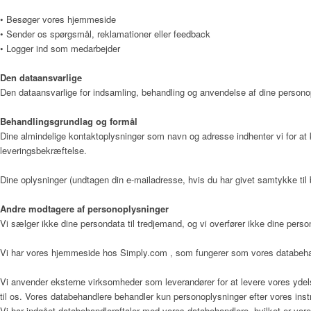
Psykolog
• Besøger vores hjemmeside
• Sender os spørgsmål, reklamationer eller feedback
• Logger ind som medarbejder
Musikterapeut
Den dataansvarlige
Den dataansvarlige for indsamling, behandling og anvendelse af dine person
Behandlingsgrundlag og formål
Køkken og rengøring
Dine almindelige kontaktoplysninger som navn og adresse indhenter vi for at 
leveringsbekræftelse.
Dine oplysninger (undtagen din e-mailadresse, hvis du har givet samtykke til b
Pedel
Andre modtagere af personoplysninger
Vi sælger ikke dine persondata til tredjemand, og vi overfører ikke dine person
Ergoterapeut og Frivilli
Vi har vores hjemmeside hos Simply.com , som fungerer som vores databehan
Vi anvender eksterne virksomheder som leverandører for at levere vores ydels
til os. Vores databehandlere behandler kun personoplysninger efter vores in
Sekretær
Vi har indgået databehandleraftaler med vores databehandlere, hvilket er vore