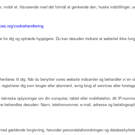
 mobil el. tilsvarende med det formål at genkende den, huske indstillinger, u
kies.org/cookiehandtering
te for dig og optræde hyppigere. Du kan desuden risikere at websitet ikke funge
 henføres til dig. Når du benytter vores website indsamler og behandler vi en 
 registrerer dig som bruger eller abonnent, øvrig brug af services eller foretag
tekniske oplysninger om din computer, tablet eller mobiltelefon, dit IP-nummer,
rne behandles desuden: Navn, telefonnummer, e-mail, adresse og betalingsoplysn
e med gældende lovgivning, herunder persondataforordningen og databeskyttel