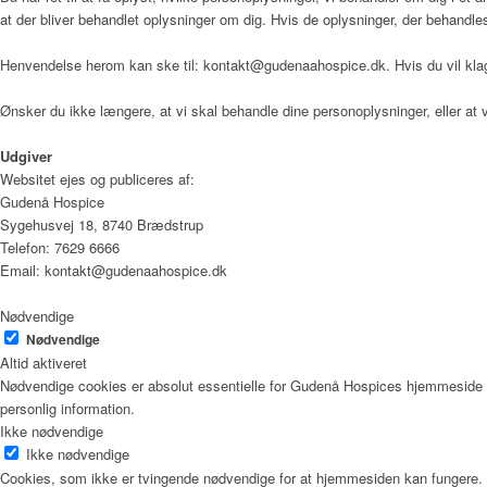
at der bliver behandlet oplysninger om dig. Hvis de oplysninger, der behandles om 
Sådan bliver man henvist
Henvendelse herom kan ske til: kontakt@gudenaahospice.dk. Hvis du vil klage
Ønsker du ikke længere, at vi skal behandle dine personoplysninger, eller 
Praktisk information
Udgiver
Websitet ejes og publiceres af:
Gudenå Hospice
Sygehusvej 18, 8740 Brædstrup
Frivillig
Telefon: 7629 6666
Email: kontakt@gudenaahospice.dk
Nødvendige
De frivillige gør en forskel
Nødvendige
Altid aktiveret
Nødvendige cookies er absolut essentielle for Gudenå Hospices hjemmeside f
personlig information.
Ikke nødvendige
Frivilligkoordinator
Ikke nødvendige
Cookies, som ikke er tvingende nødvendige for at hjemmesiden kan fungere.