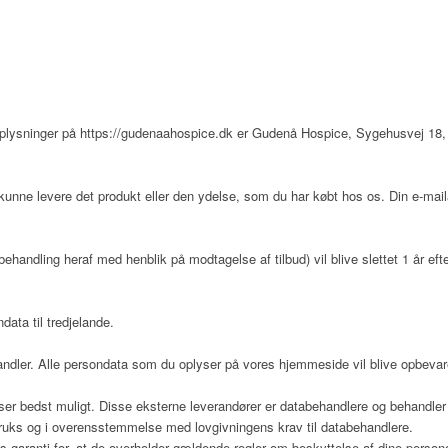
oplysninger på
https://gudenaahospice.dk
er
Gudenå Hospice
,
Sygehusvej 18,
kunne levere det produkt eller den ydelse, som du har købt hos os. Din e-mai
ehandling heraf med henblik på modtagelse af tilbud) vil blive slettet 1 år eft
data til tredjelande.
gkoordinator
dler. Alle persondata som du oplyser på vores hjemmeside vil blive opbevar
er bedst muligt. Disse eksterne leverandører er databehandlere og behandler i
struks og i overensstemmelse med lovgivningens krav til databehandlere.
s garanti for, at de overholder gældende regler om beskyttelse af dine person