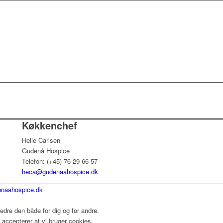
Køkkenchef
Helle Carlsen
Gudenå Hospice
Telefon: (+45) 76 29 66 57
heca@gudenaahospice.dk
naahospice.dk
dre den både for dig og for andre.
accepterer at vi bruger cookies.