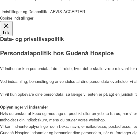
Ledelse
Indstillinger og Datapolitik
AFVIS
ACCEPTER
Cookie indstillinger
Medarbejdere
Luk
Data- og privatlivspolitik
Persondatapolitik hos Gudenå Hospice
Plejepersonale
Vi indhenter kun persondata i de tilfælde, hvor dette skulle være relevant for 
Ved indsamling, behandling og anvendelse af dine persondata overholder vi al
Fysioterapeuter
Vi vil kun opbevare dine persondata, så længe vi enten er pålagt en juridisk fo
Oplysninger vi indsamler
Hospicepræst
Hvis du ønsker at købe og modtage et produkt eller en ydelse fra os, har vi b
indholdet i din indkøbskurv, mens du bruger vores webshop.
Vi kan indhente oplysninger som f.eks. navn, e-mailadresse, postadresse, lev
Gudenå Hospice indsamler og behandler dine persondata, når du foretager dig