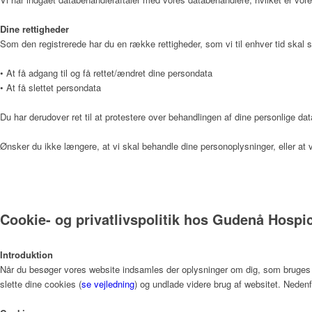
Dine rettigheder
Som den registrerede har du en række rettigheder, som vi til enhver tid skal s
Læger
• At få adgang til og få rettet/ændret dine persondata
• At få slettet persondata
Du har derudover ret til at protestere over behandlingen af dine personlige dat
Værdier
Ønsker du ikke længere, at vi skal behandle dine personoplysninger, eller 
Hospicefilosofi og palliation
Cookie- og privatlivspolitik hos Gudenå Hospi
Vedtægter
Introduktion
Når du besøger vores website indsamles der oplysninger om dig, som bruges til
slette dine cookies (
se vejledning
) og undlade videre brug af websitet. Nedenf
Rammer